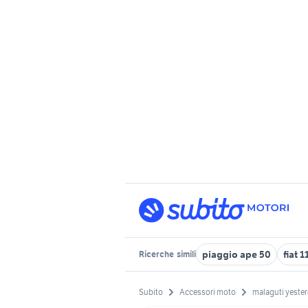
piaggio ape 50
fiat 
Ricerche
simili
Subito
Accessori moto
malaguti yeste