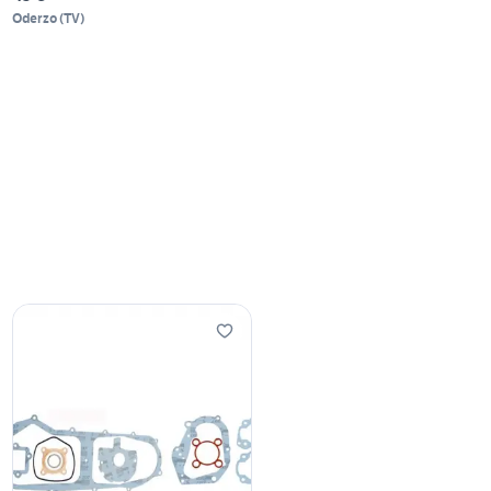
Oderzo
(
TV
)