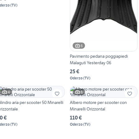
derzo
(
TV
)
6
Pavimento pedana poggiapiedi
Malaguti Yesterday 06
25 €
Oderzo
(
TV
)
4
6
ilindro aria per scooter 50 Minarelli
Albero motore per scooter con
rizzontale
Minarelli Orizzontal
0 €
110 €
derzo
(
TV
)
Oderzo
(
TV
)