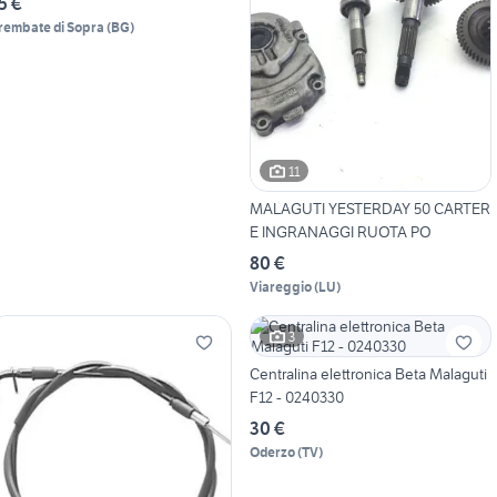
5 €
rembate di Sopra
(
BG
)
11
MALAGUTI YESTERDAY 50 CARTER
E INGRANAGGI RUOTA PO
80 €
Viareggio
(
LU
)
3
Centralina elettronica Beta Malaguti
F12 - 0240330
30 €
Oderzo
(
TV
)