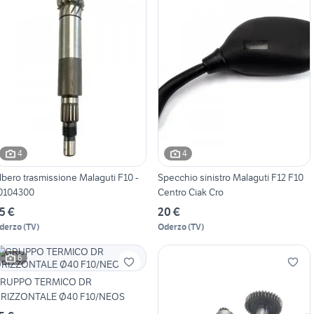
4
4
lbero trasmissione Malaguti F10 -
Specchio sinistro Malaguti F12 F10
0104300
Centro Ciak Cro
5 €
20 €
derzo
(
TV
)
Oderzo
(
TV
)
6
RUPPO TERMICO DR
RIZZONTALE Ø40 F10/NEOS