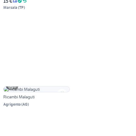
15 €
Marsala
(
TP
)
6
Ricambi Malaguti
Agrigento
(
AG
)