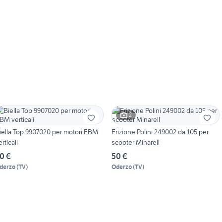
2
iella Top 9907020 per motori FBM
Frizione Polini 249002 da 105 per
erticali
scooter Minarell
0 €
50 €
derzo
(
TV
)
Oderzo
(
TV
)