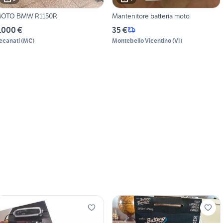
OTO BMW R1150R
Mantenitore batteria moto
.000 €
35 €
ecanati
(
MC
)
Montebello Vicentino
(
VI
)