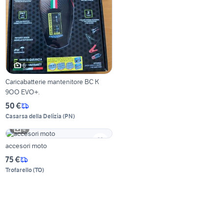
6
Caricabatterie mantenitore BC K
9OO EVO+.
50 €
Casarsa della Delizia
(
PN
)
4
accesori moto
75 €
Trofarello
(
TO
)