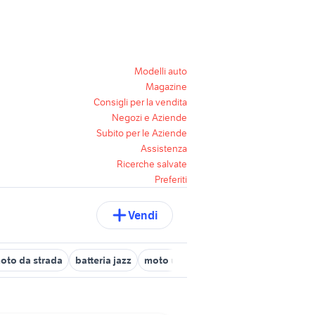
Modelli auto
Magazine
Consigli per la vendita
Negozi e Aziende
Subito per le Aziende
Assistenza
Ricerche salvate
Preferiti
Vendi
oto da strada
batteria jazz
moto usate trapani e provincia
mot