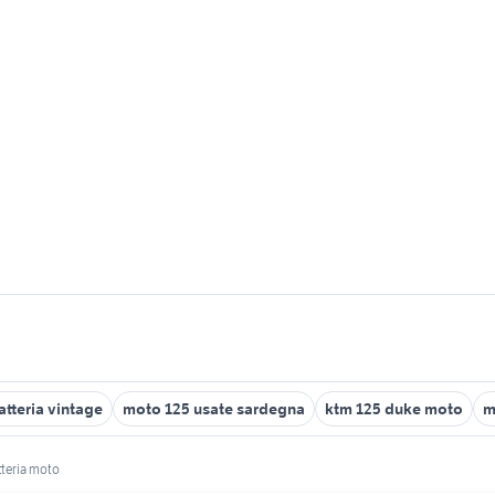
atteria vintage
moto 125 usate sardegna
ktm 125 duke moto
m
teria moto