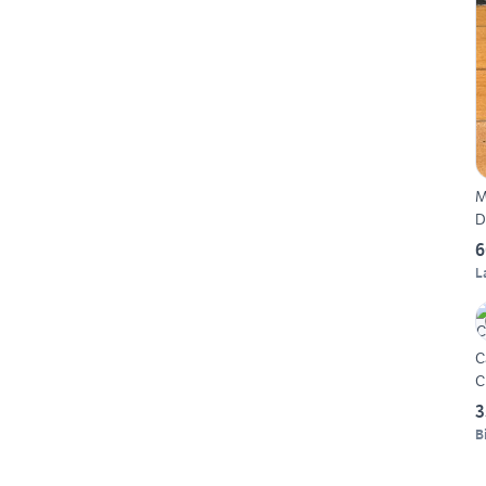
M
D
6
L
C
C
3
Bi