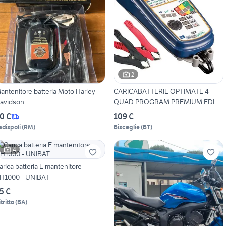
2
antenitore batteria Moto Harley
CARICABATTERIE OPTIMATE 4
avidson
QUAD PROGRAM PREMIUM EDI
0 €
109 €
adispoli
(
RM
)
Bisceglie
(
BT
)
4
arica batteria E mantenitore
H1000 - UNIBAT
5 €
tritto
(
BA
)