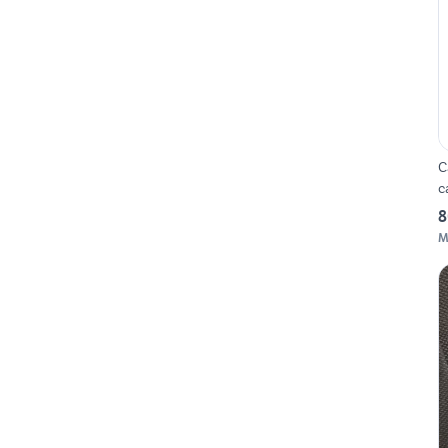
C
c
8
M