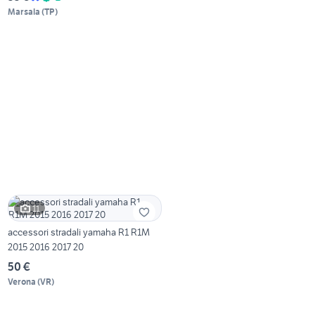
Marsala
(
TP
)
11
accessori stradali yamaha R1 R1M
2015 2016 2017 20
50 €
Verona
(
VR
)