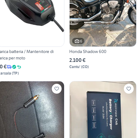
6
arica batteria / Mantenitore di
Honda Shadow 600
arica per moto
2.100 €
0 €
Cantu'
(
CO
)
arsala
(
TP
)