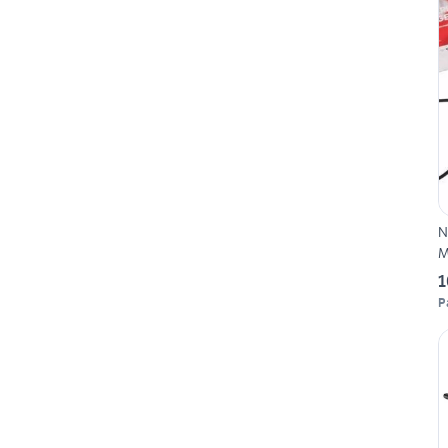
N
M
1
P