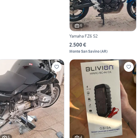
6
Yamaha FZ6 S2
2.500 €
Monte San Savino
(
AR
)
6
4