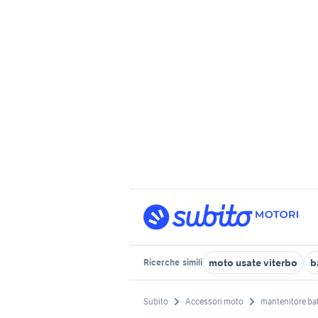
moto usate viterbo
b
Ricerche
simili
Subito
Accessori moto
mantenitore bat