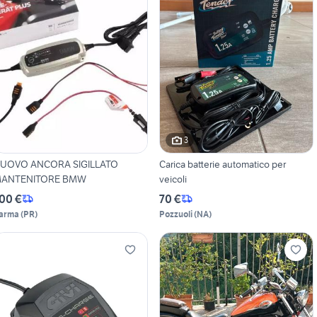
3
UOVO ANCORA SIGILLATO
Carica batterie automatico per
ANTENITORE BMW
veicoli
00 €
70 €
arma
(
PR
)
Pozzuoli
(
NA
)