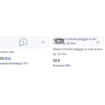
3
Albero motore piaggio si ciao bravo
otore ciao
sp. 10 mm
00 €
30 €
astello di Godego
(
TV
)
Oristano
(
OR
)