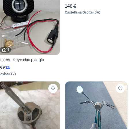
140 €
Castellana Grotte
(
BA
)
4
aro engel eye ciao piaggio
5 €
reviso
(
TV
)