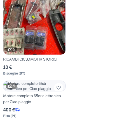
5
RICAMBI CICLOMOTIR STORICI
10 €
Bisceglie
(
BT
)
5
Motore completo 65dr elettronico
per Ciao piaggio
400 €
Pisa
(
PI
)