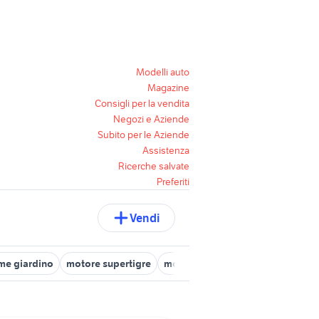
Modelli auto
Magazine
Consigli per la vendita
Negozi e Aziende
Subito per le Aziende
Assistenza
Ricerche salvate
Preferiti
Vendi
me giardino
motore supertigre
motor e co
pompa motore dies