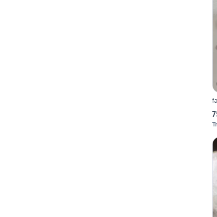
f
7
T