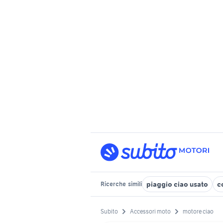
piaggio ciao usato
c
Ricerche
simili
Subito
Accessori moto
motore ciao