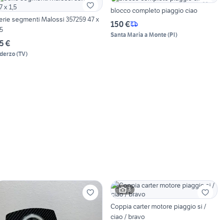
blocco completo piaggio ciao
erie segmenti Malossi 357259 47 x
150 €
,5
Santa Maria a Monte
(
PI
)
5 €
derzo
(
TV
)
3
Coppia carter motore piaggio si /
ciao / bravo