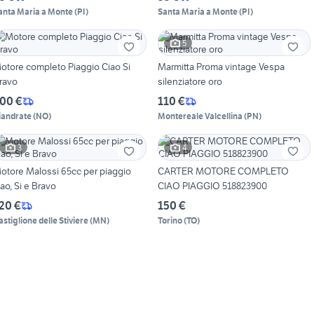
anta Maria a Monte
(
PI
)
Santa Maria a Monte
(
PI
)
5
otore completo Piaggio Ciao Si
Marmitta Proma vintage Vespa
ravo
silenziatore oro
00 €
110 €
iandrate
(
NO
)
Montereale Valcellina
(
PN
)
3
4
otore Malossi 65cc per piaggio
CARTER MOTORE COMPLETO
iao, Si e Bravo
CIAO PIAGGIO 518823900
20 €
150 €
astiglione delle Stiviere
(
MN
)
Torino
(
TO
)