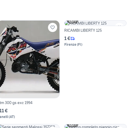
6
RICAMBI LIBERTY 125
1 €
Firenze
(
FI
)
tm 300 gs exc 1994
11 €
anelli
(
AT
)
3