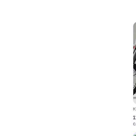
K
1
C