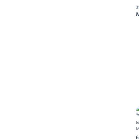
3
M
t
M
6