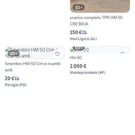
4
scarico completo TPR HM 50
CRE BAJA
150 €
Novi Ligure
(
AL
)
5
6
Hm 50
Smembro HM 50 Crm e ricambi
2.000 €
am6
Monteprandone
(
AP
)
20 €
Perugia
(
PG
)