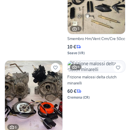
5
Smembro Hm/Vent Crm/Cre 50cc
10 €
Soave
(
VR
)
6
Frizione malossi delta clutch
minarelli
60 €
Cremona
(
CR
)
6