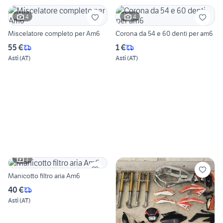
4
4
Miscelatore completo per Am6
Corona da 54 e 60 denti per am6
55 €
1 €
Asti
(
AT
)
Asti
(
AT
)
3
Manicotto filtro aria Am6
40 €
Asti
(
AT
)