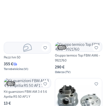
5
Gruppo termico Top FBM AM6 -
Pezzi hm 50
9921760
355 €
290 €
Torrebelvicino
(
VI
)
Oderzo
(
TV
)
2
Kit guarnizioni FBM AM 3 4 5 6
Aprilia RS 50 AF1 Y
13 €