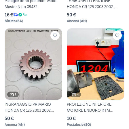
Pastiglie freno posteriori Moto-
TAMBURELLO FRIZIONE
Master Nitro 09432
HONDA CR 125 2003 2002
CR125 2
16 €
50 €
Bitritto
(
BA
)
Ancona
(
AN
)
3
4
INGRANAGGIO PRIMARIO
PROTEZIONE INFERIORE
HONDA CR 125 2003 2002
MOTORE ENDURO KTM
CR125
SHERCO HM Y
50 €
10 €
Ancona
(
AN
)
Postalesio
(
SO
)