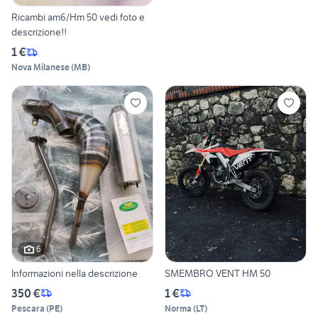
Ricambi am6/Hm 50 vedi foto e
descrizione!!
1 €
Nova Milanese
(
MB
)
6
Informazioni nella descrizione
SMEMBRO VENT HM 50
350 €
1 €
Pescara
(
PE
)
Norma
(
LT
)