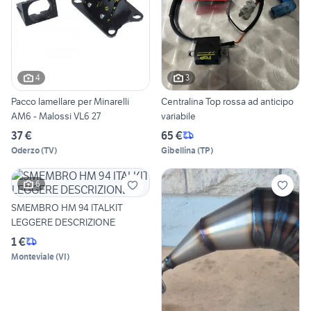
4
3
Pacco lamellare per Minarelli
Centralina Top rossa ad anticipo
AM6 - Malossi VL6 27
variabile
37 €
65 €
Oderzo
(
TV
)
Gibellina
(
TP
)
6
SMEMBRO HM 94 ITALKIT
LEGGERE DESCRIZIONE
1 €
Monteviale
(
VI
)