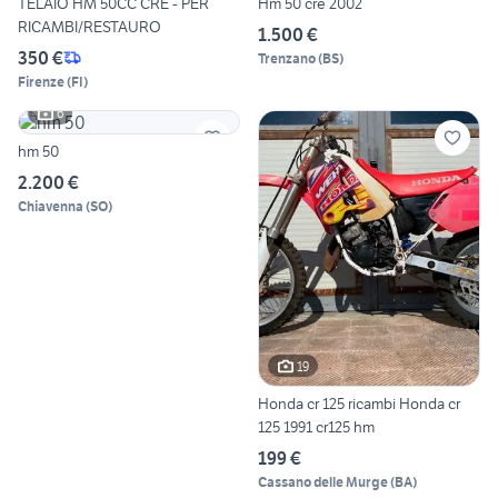
TELAIO HM 50CC CRE - PER
Hm 50 cre 2002
RICAMBI/RESTAURO
1.500 €
350 €
Trenzano
(
BS
)
Firenze
(
FI
)
6
hm 50
2.200 €
Chiavenna
(
SO
)
19
Honda cr 125 ricambi Honda cr
125 1991 cr125 hm
199 €
Cassano delle Murge
(
BA
)