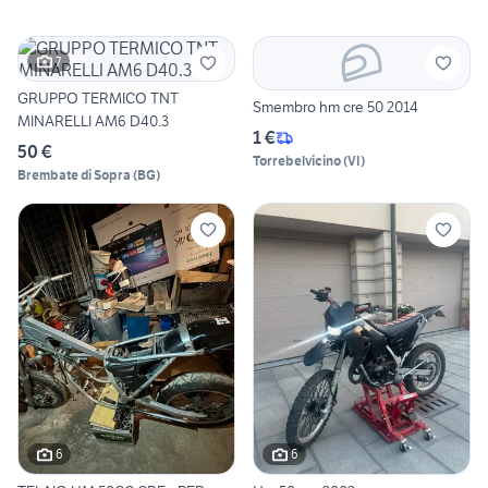
7
GRUPPO TERMICO TNT
Smembro hm cre 50 2014
MINARELLI AM6 D40.3
1 €
50 €
Torrebelvicino
(
VI
)
Brembate di Sopra
(
BG
)
6
6