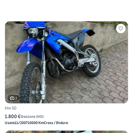
3
Hm 50
1.800 €
Gozzano
(
NO
)
Usato
11/2007
10000 Km
Cross / Enduro