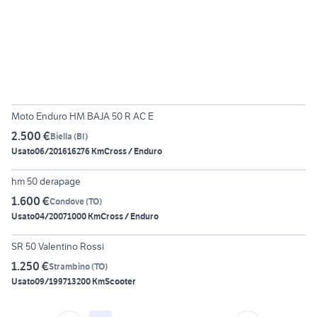
3
Moto Enduro HM BAJA 50 R AC E
2.500 €
Biella
(
BI
)
Usato
06/2016
16276 Km
Cross / Enduro
6
hm 50 derapage
1.600 €
Condove
(
TO
)
Usato
04/2007
1000 Km
Cross / Enduro
6
SR 50 Valentino Rossi
1.250 €
Strambino
(
TO
)
Usato
09/1997
13200 Km
Scooter