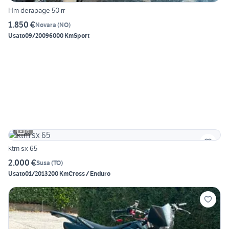
Hm derapage 50 rr
1.850 €
Novara
(
NO
)
Usato
09/2009
6000 Km
Sport
6
ktm sx 65
2.000 €
Susa
(
TO
)
Usato
01/2013
200 Km
Cross / Enduro