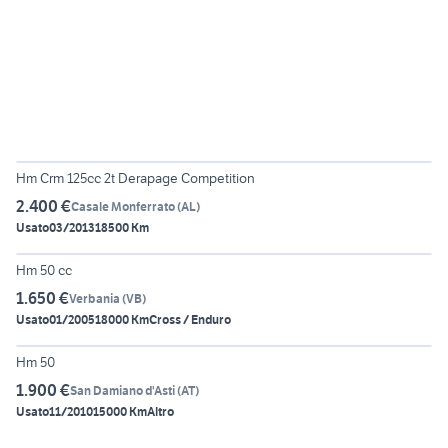
5
Hm Crm 125cc 2t Derapage Competition
2.400 €
Casale Monferrato
(
AL
)
Usato
03/2013
18500 Km
6
Hm 50 cc
1.650 €
Verbania
(
VB
)
Usato
01/2005
18000 Km
Cross / Enduro
6
Hm 50
1.900 €
San Damiano d'Asti
(
AT
)
Usato
11/2010
15000 Km
Altro