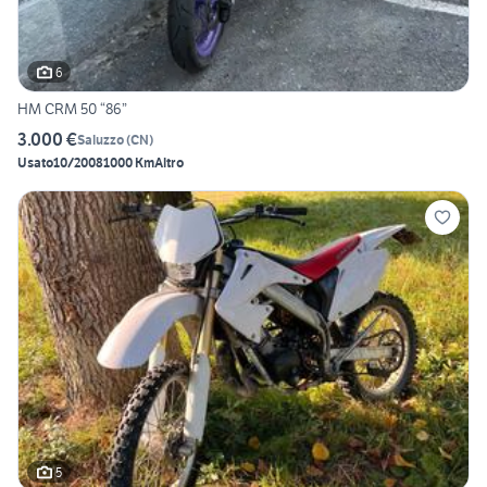
6
HM CRM 50 “86”
3.000 €
Saluzzo
(
CN
)
Usato
10/2008
1000 Km
Altro
5