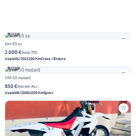
6
ktm 65 sx
2.000 €
Susa
(
TO
)
Usato
01/2013
200 Km
Cross / Enduro
6
HM 50 motard
850 €
Giarole
(
AL
)
Usato
09/2006
1000 Km
Sport