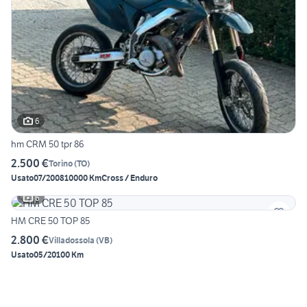
6
hm CRM 50 tpr 86
2.500 €
Torino
(
TO
)
Usato
07/2008
10000 Km
Cross / Enduro
6
HM CRE 50 TOP 85
2.800 €
Villadossola
(
VB
)
Usato
05/2010
0 Km