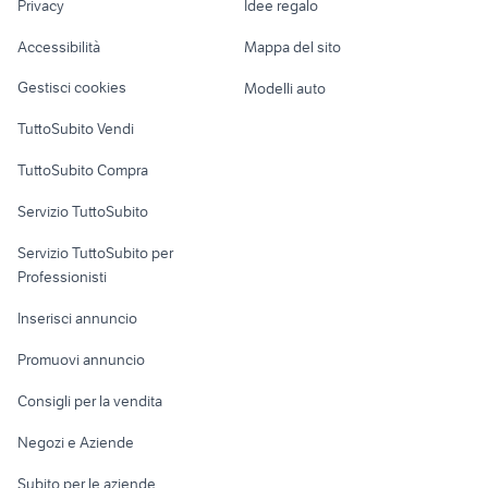
provincia
Privacy
Idee regalo
lancia appia 3 serie auto
Garage e box
provincia
Caravan e Camper
hm 125 moto
Accessibilità
Mappa del sito
auto Occhiobello
moto elettrica adulti
Loft, mansarde e
Piemonte
Veicoli commerciali
altro
Gestisci cookies
Modelli auto
Case vacanza
TuttoSubito Vendi
Uffici e Locali
TuttoSubito Compra
commerciali
Servizio TuttoSubito
elettronica
per la casa e la
sports e hobby
Servizio TuttoSubito per
persona
Informatica
Animali
Professionisti
Arredamento e
Console e
Accessori per
Casalinghi
Inserisci annuncio
Videogiochi
animali
Elettrodomestici
Promuovi annuncio
Audio/Video
Musica e Film
Giardino e Fai da te
Consigli per la vendita
Fotografia
Libri e Riviste
Abbigliamento e
Negozi e Aziende
Telefonia
Strumenti Musicali
Accessori
Subito per le aziende