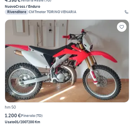
4.398 €
Venaria Reale
(
TO
)
Nuovo
Cross / Enduro
Rivenditore
CMTmotor TORINO VENARIA
hm 50
1.200 €
Pinerolo
(
TO
)
Usato
01/2007
200 Km