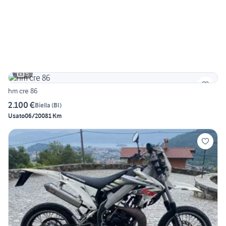
5
hm cre 86
2.100 €
Biella
(
BI
)
Usato
06/2008
1 Km