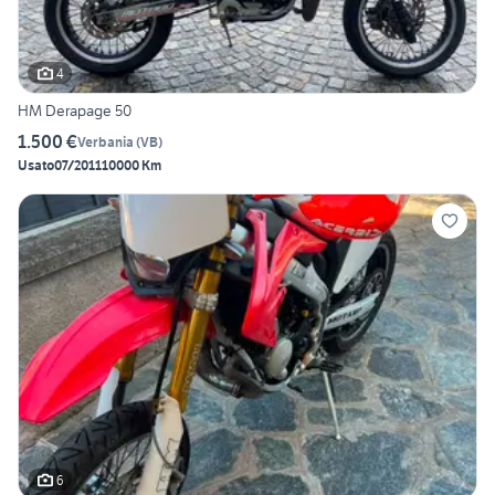
4
HM Derapage 50
1.500 €
Verbania
(
VB
)
Usato
07/2011
10000 Km
6