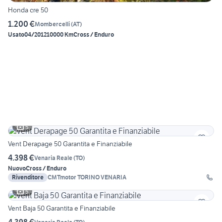
Honda cre 50
1.200 €
Mombercelli
(
AT
)
Usato
04/2012
10000 Km
Cross / Enduro
5
Vent Derapage 50 Garantita e Finanziabile
4.398 €
Venaria Reale
(
TO
)
Nuovo
Cross / Enduro
Rivenditore
CMTmotor TORINO VENARIA
5
Vent Baja 50 Garantita e Finanziabile