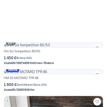
3
Hm Six fompetition 80/50
1.450 €
Briona
(
NO
)
Usato
05/2007
4000 Km
Cross / Enduro
Vetrina
HM 50 MOTARD TPR 86
1.900 €
Sant'Albano Stura
(
CN
)
Usato
05/2009
3500 Km