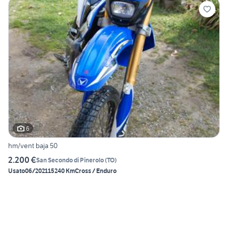
6
hm/vent baja 50
2.200 €
San Secondo di Pinerolo
(
TO
)
Usato
06/2021
15240 Km
Cross / Enduro