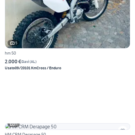
5
hm 50
2.000 €
Gavi
(
AL
)
Usato
09/2010
1 Km
Cross / Enduro
5
HM CRM Derapage 50