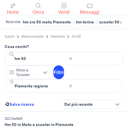
Home
Cerca
Vendi
Messaggi
hm cre 50 moto Piemonte
hm torino
scooter 50 usat
Ricerche
Subito
Moto e scooter
Piemonte
hm 50
Cosa cerchi?
Moto e
Filtri
Scooter
Salva ricerca
Dal più recente
212 risultati
Hm 50 in Moto e scooter in Piemonte