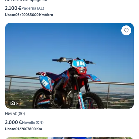
2.100 €
Paderna
(
AL
)
Usato
06/2008
5000 Km
Altro
6
HM 50(80)
3.000 €
Novello
(
CN
)
Usato
01/2007
800 Km