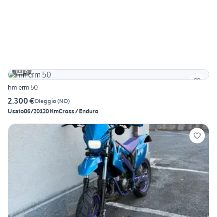
6
hm crm 50
2.300 €
Oleggio
(
NO
)
Usato
06/2012
0 Km
Cross / Enduro