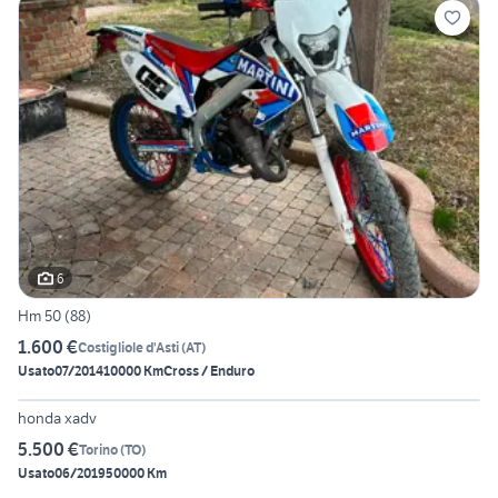
6
Hm 50 (88)
1.600 €
Costigliole d'Asti
(
AT
)
Usato
07/2014
10000 Km
Cross / Enduro
6
honda xadv
5.500 €
Torino
(
TO
)
Usato
06/2019
50000 Km