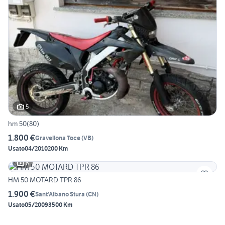
5
hm 50(80)
1.800 €
Gravellona Toce
(
VB
)
Usato
04/2010
200 Km
6
HM 50 MOTARD TPR 86
1.900 €
Sant'Albano Stura
(
CN
)
Usato
05/2009
3500 Km