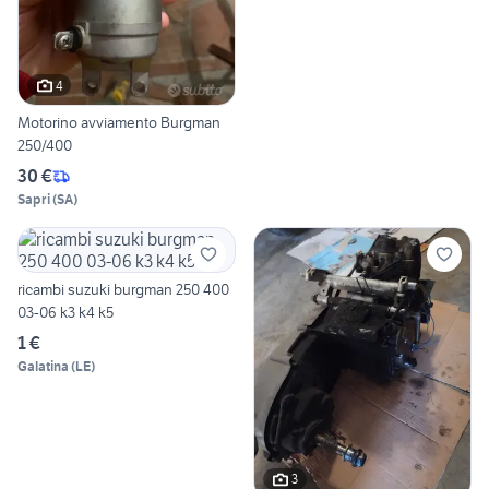
4
Motorino avviamento Burgman
250/400
30 €
Sapri
(
SA
)
ricambi suzuki burgman 250 400
03-06 k3 k4 k5
1 €
Galatina
(
LE
)
3