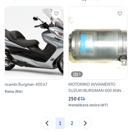
5
ricambi Burgman 400 k7
MOTORINO AVVIAMENTO
SUZUKI BURGMAN 400 ANNO
Roma
(
RM
)
2000
250 €
Montalbano Jonico
(
MT
)
1
2