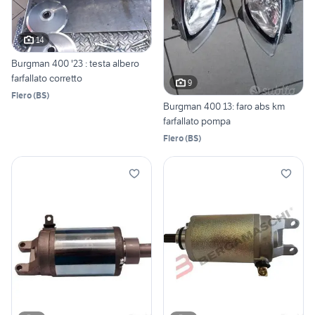
14
Burgman 400 '23 : testa albero
farfallato corretto
9
Flero
(
BS
)
Burgman 400 13: faro abs km
farfallato pompa
Flero
(
BS
)