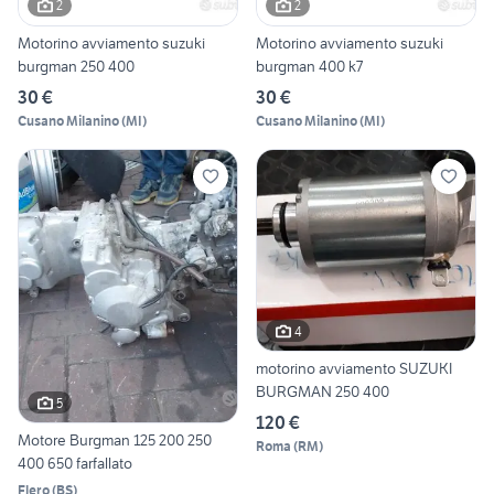
2
2
Motorino avviamento suzuki
Motorino avviamento suzuki
burgman 250 400
burgman 400 k7
30 €
30 €
Cusano Milanino
(
MI
)
Cusano Milanino
(
MI
)
4
motorino avviamento SUZUKI
BURGMAN 250 400
5
120 €
Motore Burgman 125 200 250
Roma
(
RM
)
400 650 farfallato
Flero
(
BS
)