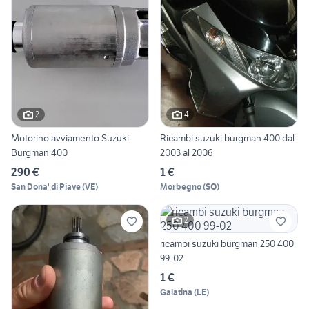
2
4
Motorino avviamento Suzuki
Ricambi suzuki burgman 400 dal
Burgman 400
2003 al 2006
290 €
1 €
San Dona' di Piave
(
VE
)
Morbegno
(
SO
)
2
ricambi suzuki burgman 250 400
99-02
1 €
Galatina
(
LE
)