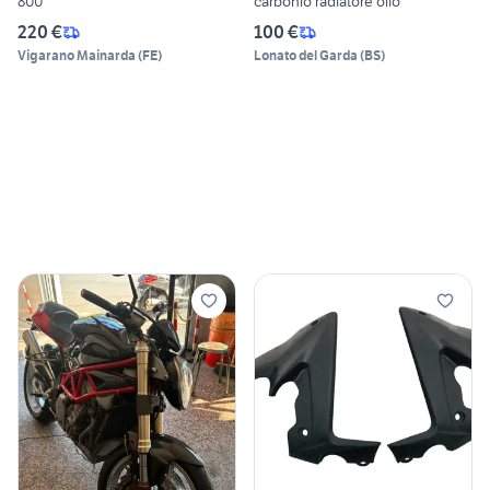
800
carbonio radiatore olio
220 €
100 €
Vigarano Mainarda
(
FE
)
Lonato del Garda
(
BS
)