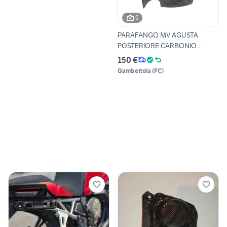
6
PARAFANGO MV AGUSTA
POSTERIORE CARBONIO
BRUTALE 67
150 €
Gambettola
(
FC
)