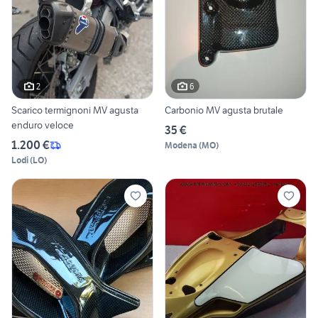
2
6
Scarico termignoni MV agusta
Carbonio MV agusta brutale
enduro veloce
35 €
1.200 €
Modena
(
MO
)
Lodi
(
LO
)