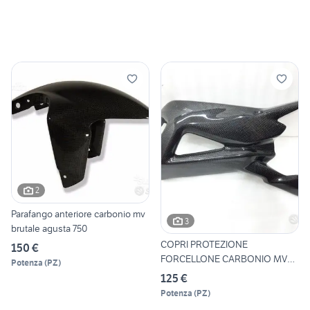
2
Parafango anteriore carbonio mv
3
brutale agusta 750
COPRI PROTEZIONE
150 €
FORCELLONE CARBONIO MV
Potenza
(
PZ
)
BRUTALE AG
125 €
Potenza
(
PZ
)