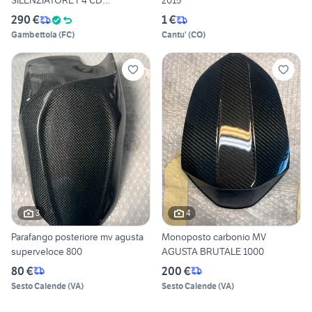
SILENZIATORE F4 CD
2015
80B0C4141
290 €
1 €
Gambettola
(
FC
)
Cantu'
(
CO
)
3
4
Parafango posteriore mv agusta
Monoposto carbonio MV
superveloce 800
AGUSTA BRUTALE 1000
80 €
200 €
Sesto Calende
(
VA
)
Sesto Calende
(
VA
)