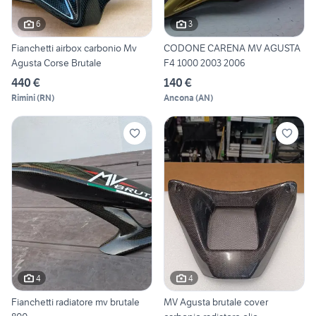
6
3
Fianchetti airbox carbonio Mv
CODONE CARENA MV AGUSTA
Agusta Corse Brutale
F4 1000 2003 2006
440 €
140 €
Rimini
(
RN
)
Ancona
(
AN
)
4
4
Fianchetti radiatore mv brutale
MV Agusta brutale cover