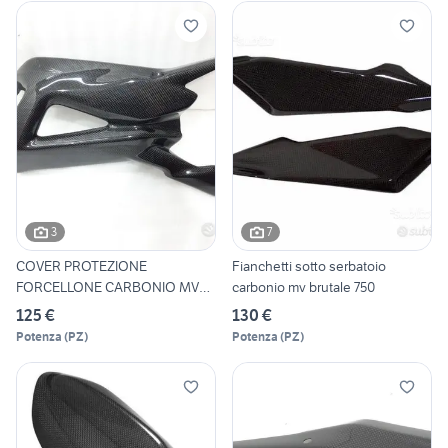
3
7
COVER PROTEZIONE
Fianchetti sotto serbatoio
FORCELLONE CARBONIO MV
carbonio mv brutale 750
DRAGSTER 8
125 €
130 €
Potenza
(
PZ
)
Potenza
(
PZ
)