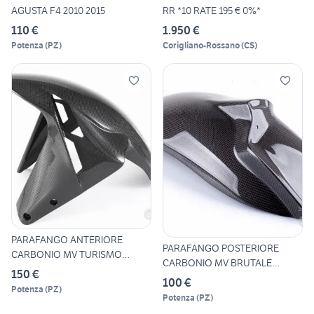
AGUSTA F4 2010 2015
RR *10 RATE 195 € 0%*
110 €
1.950 €
Potenza
(
PZ
)
Corigliano-Rossano
(
CS
)
PARAFANGO ANTERIORE
PARAFANGO POSTERIORE
CARBONIO MV TURISMO
CARBONIO MV BRUTALE
VELOCE 800
150 €
AGUSTA PR
100 €
Potenza
(
PZ
)
Potenza
(
PZ
)