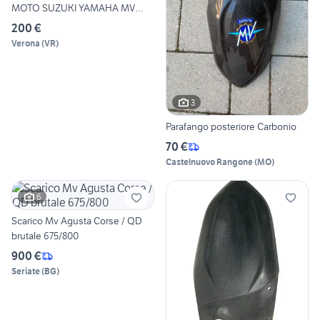
MOTO SUZUKI YAMAHA MV
AGU
200 €
Verona
(
VR
)
3
Parafango posteriore Carbonio
70 €
Castelnuovo Rangone
(
MO
)
6
Scarico Mv Agusta Corse / QD
brutale 675/800
900 €
Seriate
(
BG
)