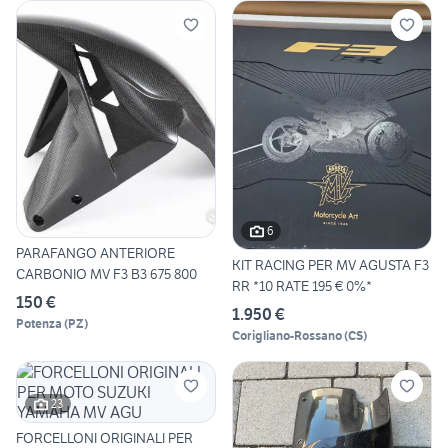
6
PARAFANGO ANTERIORE
KIT RACING PER MV AGUSTA F3
CARBONIO MV F3 B3 675 800
RR *10 RATE 195 € 0%*
150 €
1.950 €
Potenza
(
PZ
)
Corigliano-Rossano
(
CS
)
23
FORCELLONI ORIGINALI PER