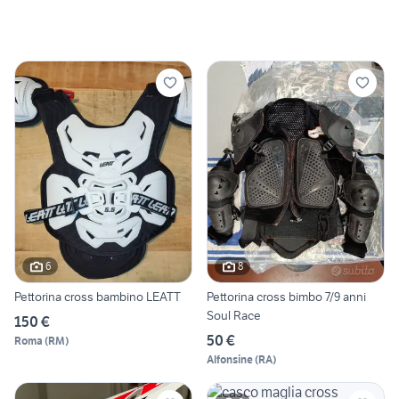
6
8
Pettorina cross bambino LEATT
Pettorina cross bimbo 7/9 anni
Soul Race
150 €
50 €
Roma
(
RM
)
Alfonsine
(
RA
)