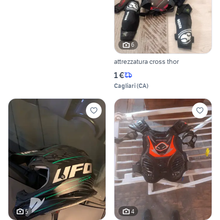
6
attrezzatura cross thor
1 €
Cagliari
(
CA
)
5
4