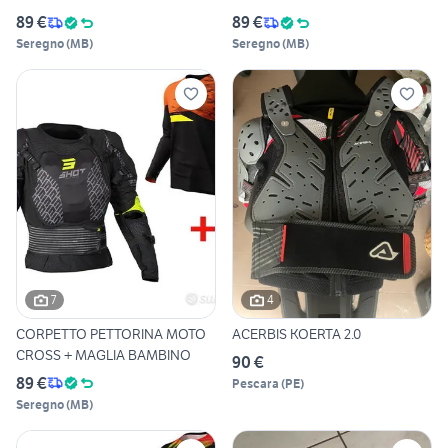
ENDURO S
GIALL
89 €
89 €
Seregno
(
MB
)
Seregno
(
MB
)
7
4
CORPETTO PETTORINA MOTO
ACERBIS KOERTA 2.0
CROSS + MAGLIA BAMBINO
90 €
89 €
Pescara
(
PE
)
Seregno
(
MB
)