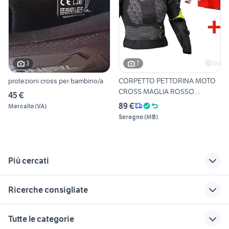
3
7
protezioni cross per bambino/a
CORPETTO PETTORINA MOTO
CROSS MAGLIA ROSSO
45 €
BAMBINO
89 €
Mercallo
(
VA
)
Seregno
(
MB
)
Più cercati
Correlati
Richerche simili
Suggerimenti
Ricerche consigliate
giocattoli bambini
cross 125
dingo cross moto
Recanati
cagiva 125
quad tgb usato
pettorina ufo x
cafe racer usate
Tutte le categorie
panda cross auto
concept
moto usate monza
scooter usati brescia
naked 125