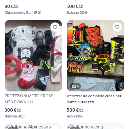
30 €
100 €
Chiaramonte Gulfi
(
RG
)
Saluzzo
(
CN
)
6
PROTEZIONI MOTO CROSS
Attrezzatura completa cross per
MTB DOWNHILL
bambini/ragazzi
300 €
500 €
Genova
(
GE
)
Avola
(
SR
)