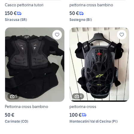
Casco pettorina tutori
pettorina cross bambino
150 €
50 €
Siracusa
(
SR
)
Sostegno
(
BI
)
5
4
Pettorina cross bambino
pettorina cross
50 €
100 €
Carimate
(
CO
)
Montecatini Val di Cecina
(
PI
)