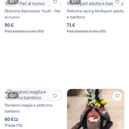
3
6
Pettorina Alpinestars Youth - Pari
Pettorine racing Multisport adulto
al nuovo
e bambino
90 €
71 €
Pietramontecorvino
(
FG
)
Pietramontecorvino
(
FG
)
6
Pantaloni,maglia e pettorina
bambino
60 €
Trieste
(
TS
)