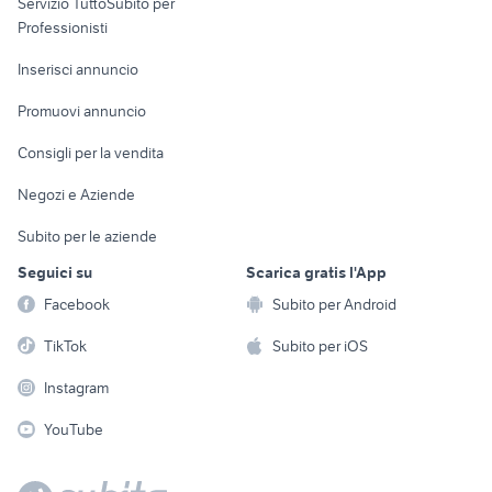
Servizio TuttoSubito per
persona
Informatica
Animali
Professionisti
Arredamento e
Console e
Accessori per
Casalinghi
Inserisci annuncio
Videogiochi
animali
Elettrodomestici
Promuovi annuncio
Audio/Video
Musica e Film
Giardino e Fai da te
Consigli per la vendita
Fotografia
Libri e Riviste
Abbigliamento e
Negozi e Aziende
Telefonia
Strumenti Musicali
Accessori
Subito per le aziende
Sports
Tutto per i bambini
Seguici su
Scarica gratis l'App
Biciclette
Facebook
Subito per Android
Collezionismo
TikTok
Subito per iOS
Instagram
YouTube