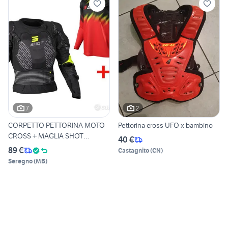
7
2
CORPETTO PETTORINA MOTO
Pettorina cross UFO x bambino
CROSS + MAGLIA SHOT
40 €
BAMBIN
89 €
Castagnito
(
CN
)
Seregno
(
MB
)