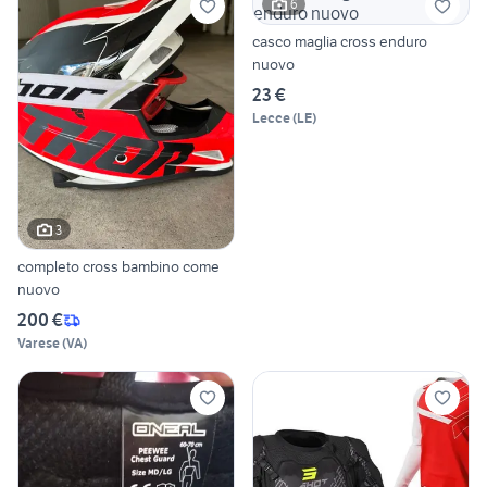
6
casco maglia cross enduro
nuovo
23 €
Lecce
(
LE
)
3
completo cross bambino come
nuovo
200 €
Varese
(
VA
)