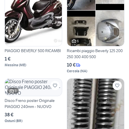
6
PIAGGIO BEVERLY 500 RICAMBI
Ricambi piaggio Beverly 125 200
250 300 400 500
1 €
10 €
Messina
(
ME
)
Cercola
(
NA
)
3
Disco Freno poster Originale
PIAGGIO 240mm - NUOVO
38 €
Ostuni
(
BR
)