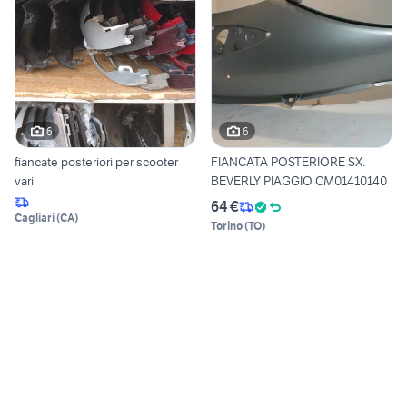
6
6
fiancate posteriori per scooter
FIANCATA POSTERIORE SX.
vari
BEVERLY PIAGGIO CM01410140
64 €
Cagliari
(
CA
)
Torino
(
TO
)