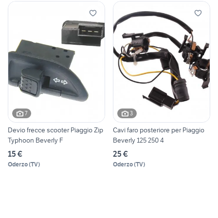
7
3
Devio frecce scooter Piaggio Zip
Cavi faro posteriore per Piaggio
Typhoon Beverly F
Beverly 125 250 4
15 €
25 €
Oderzo
(
TV
)
Oderzo
(
TV
)