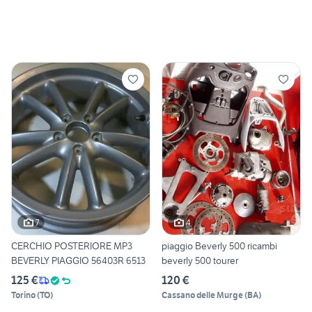
7
4
CERCHIO POSTERIORE MP3
piaggio Beverly 500 ricambi
BEVERLY PIAGGIO 56403R 6513
beverly 500 tourer
125 €
120 €
Torino
(
TO
)
Cassano delle Murge
(
BA
)