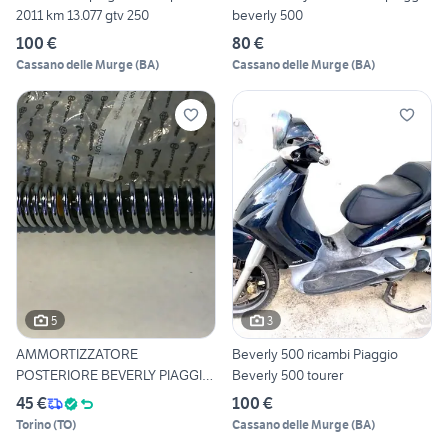
2011 km 13.077 gtv 250
beverly 500
100 €
80 €
Cassano delle Murge
(
BA
)
Cassano delle Murge
(
BA
)
5
3
AMMORTIZZATORE
Beverly 500 ricambi Piaggio
POSTERIORE BEVERLY PIAGGIO
Beverly 500 tourer
56210R
45 €
100 €
Torino
(
TO
)
Cassano delle Murge
(
BA
)