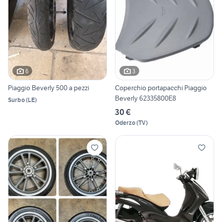
6
3
Piaggio Beverly 500 a pezzi
Coperchio portapacchi Piaggio
Beverly 62335800E8
Surbo
(
LE
)
30 €
Oderzo
(
TV
)