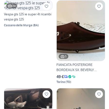
24
Vespa gts 125 ie super 4t ricambi
vespa gts 125
Cassano delle Murge
(
BA
)
5
FIANCATA POSTERIORE
BORDEAUX SX. BEVERLY
PIAGGIO C
49 €
Torino
(
TO
)