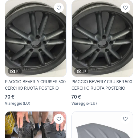
10
10
PIAGGIO BEVERLY CRUISER 500
PIAGGIO BEVERLY CRUISER 500
CERCHIO RUOTA POSTERIO
CERCHIO RUOTA POSTERIO
70 €
70 €
Viareggio
(
LU
)
Viareggio
(
LU
)