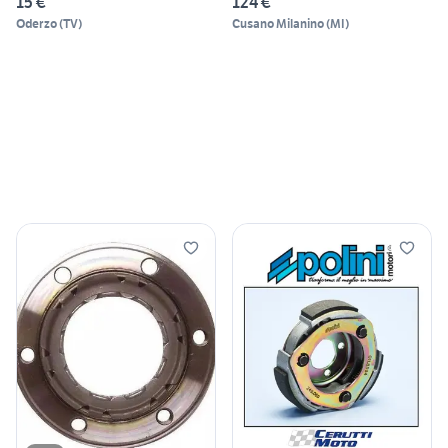
15 €
124 €
Oderzo
(
TV
)
Cusano Milanino
(
MI
)