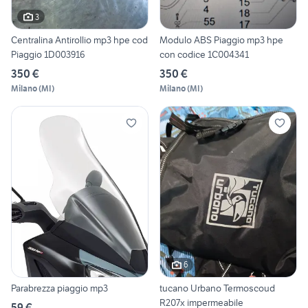
3
Centralina Antirollio mp3 hpe cod
Modulo ABS Piaggio mp3 hpe
Piaggio 1D003916
con codice 1C004341
350 €
350 €
Milano
(
MI
)
Milano
(
MI
)
6
Parabrezza piaggio mp3
tucano Urbano Termoscoud
R207x impermeabile
59 €