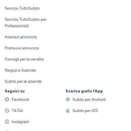
Servizio TuttoSubito
elettronica
per la casa e la
sports e hobby
Servizio TuttoSubito per
persona
Informatica
Animali
Professionisti
Arredamento e
Console e
Accessori per
Casalinghi
Inserisci annuncio
Videogiochi
animali
Elettrodomestici
Promuovi annuncio
Audio/Video
Musica e Film
Giardino e Fai da te
Consigli per la vendita
Fotografia
Libri e Riviste
Abbigliamento e
Negozi e Aziende
Telefonia
Strumenti Musicali
Accessori
Subito per le aziende
Sports
Tutto per i bambini
Seguici su
Scarica gratis l'App
Biciclette
Facebook
Subito per Android
Collezionismo
TikTok
Subito per iOS
Instagram