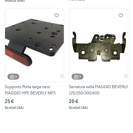
Monza
(
MB
)
6
5
Supporto Porta targa nero
Serratura sella PIAGGIO BEVERLY
PIAGGIO HPE BEVERLY MP3
125/250/300/400
25 €
20 €
Scafati
(
SA
)
Scafati
(
SA
)