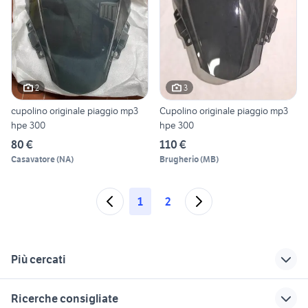
2
3
cupolino originale piaggio mp3
Cupolino originale piaggio mp3
hpe 300
hpe 300
80 €
110 €
Casavatore
(
NA
)
Brugherio
(
MB
)
1
2
Più cercati
Correlati
Richerche simili
Suggerimenti
Ricerche consigliate