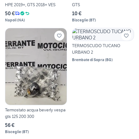
HPE 2019+, GTS 2018+ VES
GTS
50 €
10 €
Napoli
(
NA
)
Bisceglie
(
BT
)
TERMOSCUDO TUCANO
URBANO 2
Brembate di Sopra
(
BG
)
Termostato acqua beverly vespa
gts 125 200 300
56 €
Bisceglie
(
BT
)