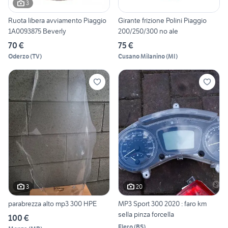
3
Ruota libera avviamento Piaggio
Girante frizione Polini Piaggio
1A0093875 Beverly
200/250/300 no ale
70 €
75 €
Oderzo
(
TV
)
Cusano Milanino
(
MI
)
3
20
parabrezza alto mp3 300 HPE
MP3 Sport 300 2020 : faro km
sella pinza forcella
100 €
Flero
(
BS
)