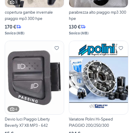
3
copertura gambe invernale
parabrezza alto piaggio mp3 300
piaggio mp3 300 hpe
hpe
170 €
130 €
Sovico
(
MB
)
Sovico
(
MB
)
4
Devio luci Piaggio Liberty
Variatore Polini Hi-Speed
Beverly X7 X8 MP3 - 642
PIAGGIO 200/250/300