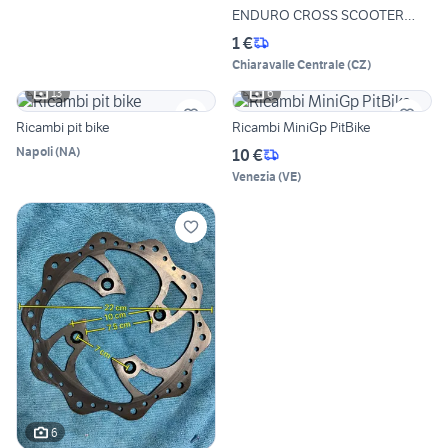
ENDURO CROSS SCOOTER
PISTA
1 €
Chiaravalle Centrale
(
CZ
)
13
6
Ricambi pit bike
Ricambi MiniGp PitBike
Napoli
(
NA
)
10 €
Venezia
(
VE
)
6