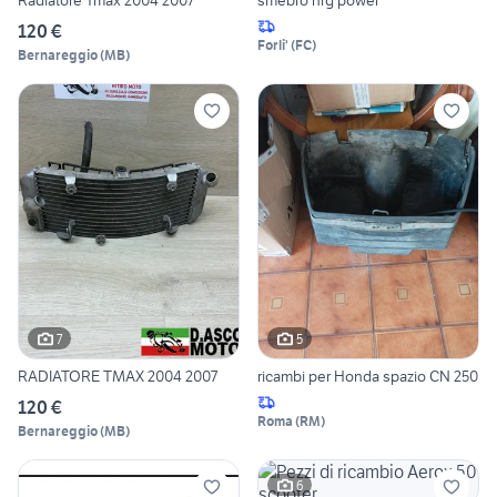
120 €
Forli'
(
FC
)
Bernareggio
(
MB
)
7
5
RADIATORE TMAX 2004 2007
ricambi per Honda spazio CN 250
120 €
Roma
(
RM
)
Bernareggio
(
MB
)
6