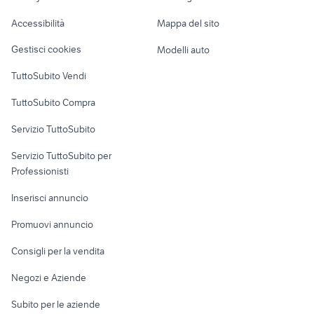
accessori t max 2006
tergicristalli fiat qubo
Caravan e Camper
Accessibilità
Mappa del sito
Loft, mansarde e
Veicoli commerciali
altro
Gestisci cookies
Modelli auto
Case vacanza
TuttoSubito Vendi
Uffici e Locali
TuttoSubito Compra
commerciali
Servizio TuttoSubito
elettronica
per la casa e la
sports e hobby
Servizio TuttoSubito per
persona
Informatica
Animali
Professionisti
Arredamento e
Console e
Accessori per
Casalinghi
Inserisci annuncio
Videogiochi
animali
Elettrodomestici
Promuovi annuncio
Audio/Video
Musica e Film
Giardino e Fai da te
Consigli per la vendita
Fotografia
Libri e Riviste
Abbigliamento e
Negozi e Aziende
Telefonia
Strumenti Musicali
Accessori
Subito per le aziende
Sports