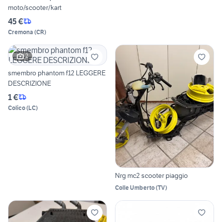
moto/scooter/kart
45 €
Cremona
(
CR
)
2
smembro phantom f12 LEGGERE
DESCRIZIONE
1 €
Colico
(
LC
)
Nrg mc2 scooter piaggio
Colle Umberto
(
TV
)