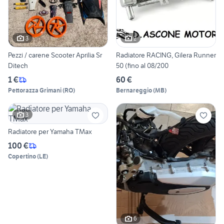
3
2
Pezzi / carene Scooter Aprilia Sr
Radiatore RACING, Gilera Runner
Ditech
50 (fino al 08/200
1 €
60 €
Pettorazza Grimani
(
RO
)
Bernareggio
(
MB
)
3
Radiatore per Yamaha TMax
100 €
Copertino
(
LE
)
6