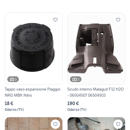
3
3
Tappo vaso espansione Piaggio
Scudo interno Malaguti F12 H2O
NRG MBK Nitro
- 06504507 06504503
18 €
190 €
Oderzo
(
TV
)
Oderzo
(
TV
)