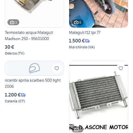
3
6
Termostato acqua Malaguti
Malaguti f12 tpr 77
Madison 250 - 95601000
1.500 €
30 €
Marchirolo
(
VA
)
Oderzo
(
TV
)
ricambi aprilia scarbeo 500 light
2006
1.200 €
Catania
(
CT
)
2