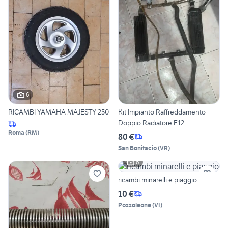
6
RICAMBI YAMAHA MAJESTY 250
Kit Impianto Raffreddamento
Doppio Radiatore F12
Roma
(
RM
)
80 €
San Bonifacio
(
VR
)
6
ricambi minarelli e piaggio
10 €
Pozzoleone
(
VI
)