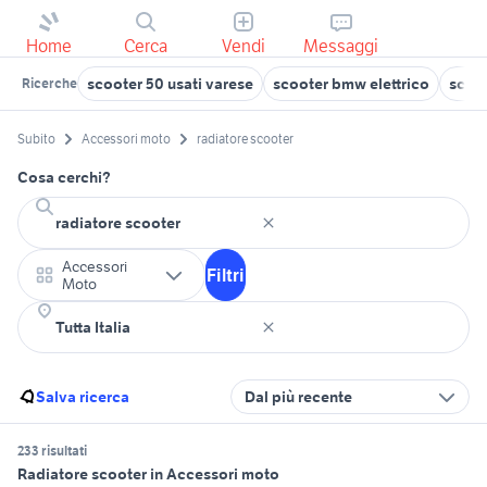
Home
Cerca
Vendi
Messaggi
scooter 50 usati varese
scooter bmw elettrico
scoo
Ricerche
Subito
Accessori moto
radiatore scooter
Cosa cerchi?
Accessori
Filtri
Moto
Salva ricerca
Dal più recente
233 risultati
Radiatore scooter in Accessori moto