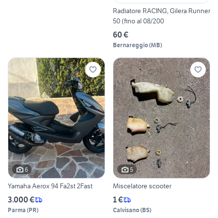
Radiatore RACING, Gilera Runner
50 (fino al 08/200
60 €
Bernareggio
(
MB
)
6
5
Yamaha Aerox 94 Fa2st 2Fast
Miscelatore scooter
3.000 €
1 €
Parma
(
PR
)
Calvisano
(
BS
)