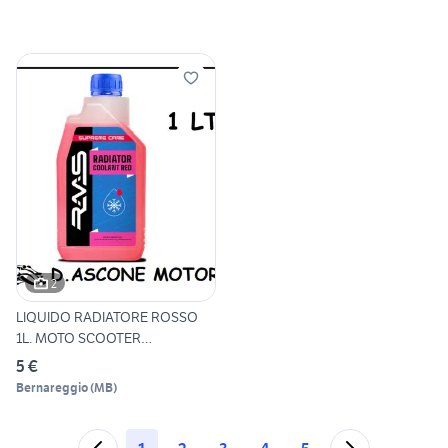
2
LIQUIDO RADIATORE ROSSO
1L. MOTO SCOOTER
MAXISCOOT
5 €
Bernareggio
(
MB
)