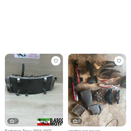
7
5
Radiatore Tmax 2004 2007
smebro nrg power