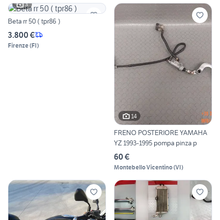
3
Beta rr 50 ( tpr86 )
3.800 €
Firenze
(
FI
)
14
FRENO POSTERIORE YAMAHA
YZ 1993-1995 pompa pinza p
60 €
Montebello Vicentino
(
VI
)