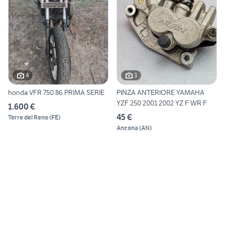
4
3
honda VFR 750 86 PRIMA SERIE
PINZA ANTERIORE YAMAHA
YZF 250 2001 2002 YZ F WR F
1.600 €
45 €
Terre del Reno
(
FE
)
Ancona
(
AN
)