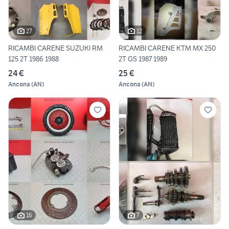
27
12
RICAMBI CARENE SUZUKI RM
RICAMBI CARENE KTM MX 250
125 2T 1986 1988
2T GS 1987 1989
24 €
25 €
Ancona
(
AN
)
Ancona
(
AN
)
16
7