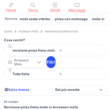
Home
Cerca
Vendi
Messaggi
moto usate viterbo
pinza con motosega
moto da st
Ricerche
Subito
Accessori moto
revisione pinza freno moto
Cosa cerchi?
Accessori
Filtri
Moto
Salva ricerca
Dal più recente
95 risultati
Revisione pinza freno moto in Accessori moto