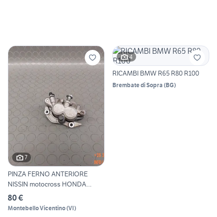
4
RICAMBI BMW R65 R80 R100
Brembate di Sopra
(
BG
)
7
PINZA FERNO ANTERIORE
NISSIN motocross HONDA
YAMAH
80 €
Montebello Vicentino
(
VI
)