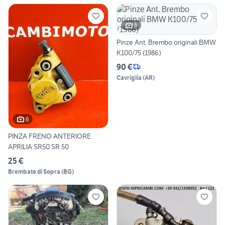
6
Pinze Ant. Brembo originali BMW
K100/75 (1986)
90 €
Cavriglia
(
AR
)
6
PINZA FRENO ANTERIORE
APRILIA SR50 SR 50
25 €
Brembate di Sopra
(
BG
)