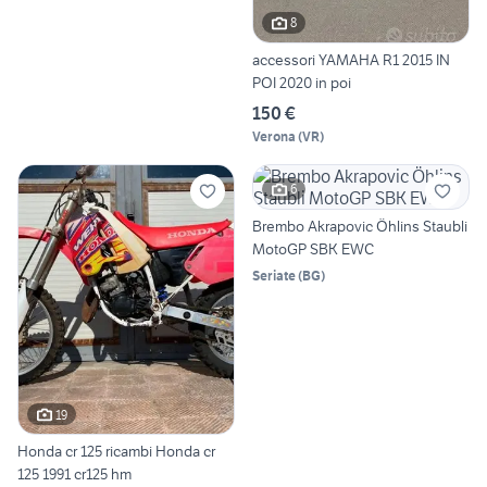
8
accessori YAMAHA R1 2015 IN
POI 2020 in poi
150 €
Verona
(
VR
)
6
Brembo Akrapovic Öhlins Staubli
MotoGP SBK EWC
Seriate
(
BG
)
19
Honda cr 125 ricambi Honda cr
125 1991 cr125 hm