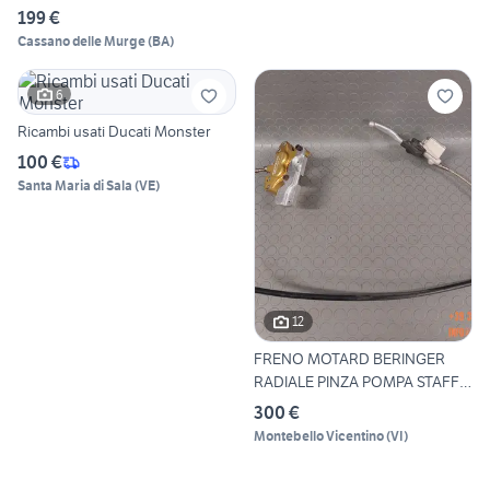
199 €
Cassano delle Murge
(
BA
)
6
Ricambi usati Ducati Monster
100 €
Santa Maria di Sala
(
VE
)
12
FRENO MOTARD BERINGER
RADIALE PINZA POMPA STAFFA
3
300 €
Montebello Vicentino
(
VI
)