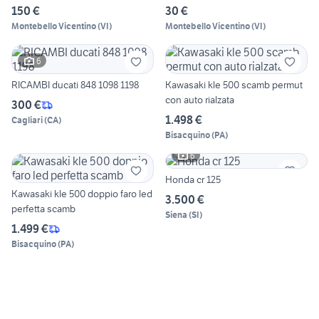
150 €
30 €
Montebello Vicentino
(
VI
)
Montebello Vicentino
(
VI
)
6
RICAMBI ducati 848 1098 1198
Kawasaki kle 500 scamb permut
con auto rialzata
300 €
1.498 €
Cagliari
(
CA
)
Bisacquino
(
PA
)
6
Honda cr 125
Kawasaki kle 500 doppio faro led
3.500 €
perfetta scamb
Siena
(
SI
)
1.499 €
Bisacquino
(
PA
)