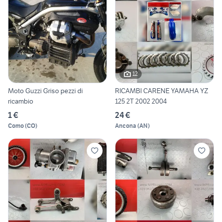
12
Moto Guzzi Griso pezzi di
RICAMBI CARENE YAMAHA YZ
ricambio
125 2T 2002 2004
1 €
24 €
Como
(
CO
)
Ancona
(
AN
)