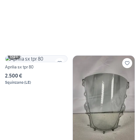
6
Aprilia sx tpr 80
2.500 €
Squinzano
(
LE
)