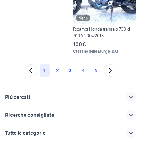
10
Ricambi Honda transalp 700 xl
700 V 2007/2013
100 €
Cassano delle Murge
(
BA
)
1
2
3
4
5
Più cercati
Correlati
Richerche simili
Suggerimenti
Ricerche consigliate
ricambi usati antonio
rulli beverly 250
yamaha yzf r125
carraro
harley davidson 883
vespa 90 ss
beverly 250 2007
piaggio ape 50
Tutte le categorie
ricambi fiat doblo
xr 600
beverly 250
yamaha mt 03
cagiva mito 125