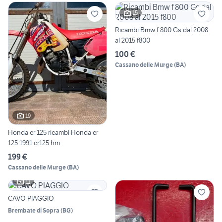
15
Ricambi Bmw f 800 Gs dal 2008
al 2015 f800
100 €
Cassano delle Murge
(
BA
)
19
Honda cr 125 ricambi Honda cr
125 1991 cr125 hm
199 €
Cassano delle Murge
(
BA
)
11
CAVO PIAGGIO
Brembate di Sopra
(
BG
)