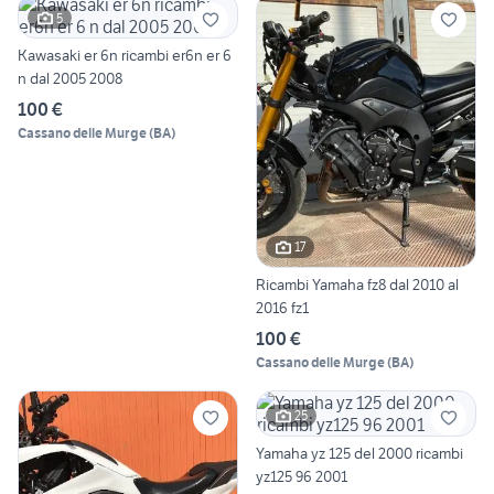
5
Kawasaki er 6n ricambi er6n er 6
n dal 2005 2008
100 €
Cassano delle Murge
(
BA
)
17
Ricambi Yamaha fz8 dal 2010 al
2016 fz1
100 €
Cassano delle Murge
(
BA
)
25
Yamaha yz 125 del 2000 ricambi
yz125 96 2001