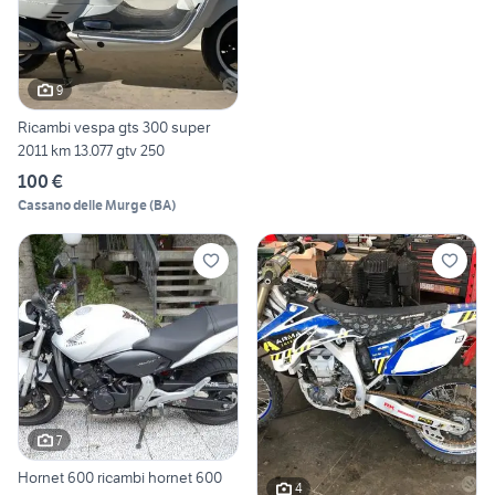
9
Ricambi vespa gts 300 super
2011 km 13.077 gtv 250
100 €
Cassano delle Murge
(
BA
)
7
Hornet 600 ricambi hornet 600
4