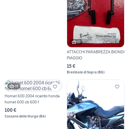
10
ATTACCHI PARABREZZA BIONDI
PIAGGIO
15 €
Brembate di Sopra
(
BG
)
28
Hornet 600 2004 ricambi honda
hornet 600 cb 600 f
100 €
Cassano delle Murge
(
BA
)