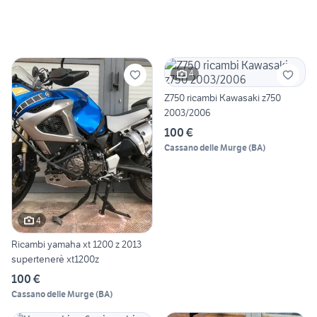
4
Z750 ricambi Kawasaki z750
2003/2006
100 €
Cassano delle Murge
(
BA
)
4
Ricambi yamaha xt 1200 z 2013
supertenerè xt1200z
100 €
Cassano delle Murge
(
BA
)