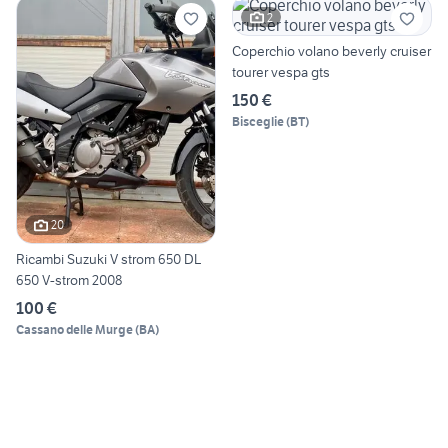
2
Coperchio volano beverly cruiser
tourer vespa gts
150 €
Bisceglie
(
BT
)
20
Ricambi Suzuki V strom 650 DL
650 V-strom 2008
100 €
Cassano delle Murge
(
BA
)