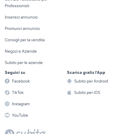
Informatica
Animali
Professionisti
Arredamento e
Console e
Accessori per
Casalinghi
Inserisci annuncio
Videogiochi
animali
Elettrodomestici
Promuovi annuncio
Audio/Video
Musica e Film
Giardino e Fai da te
Consigli per la vendita
Fotografia
Libri e Riviste
Abbigliamento e
Negozi e Aziende
Telefonia
Strumenti Musicali
Accessori
Subito per le aziende
Sports
Tutto per i bambini
Seguici su
Scarica gratis l'App
Biciclette
Facebook
Subito per Android
Collezionismo
TikTok
Subito per iOS
Instagram
YouTube