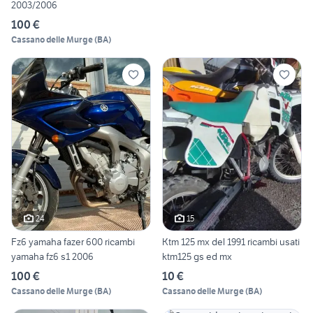
2003/2006
100 €
Cassano delle Murge
(
BA
)
24
15
Fz6 yamaha fazer 600 ricambi
Ktm 125 mx del 1991 ricambi usati
yamaha fz6 s1 2006
ktm125 gs ed mx
100 €
10 €
Cassano delle Murge
(
BA
)
Cassano delle Murge
(
BA
)