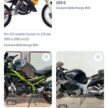
100 €
Cassano delle Murge
(
BA
)
Rm 125 ricambi Suzuki rm 125 dal
1993 a 1995 rm125
Cassano delle Murge
(
BA
)
16
9