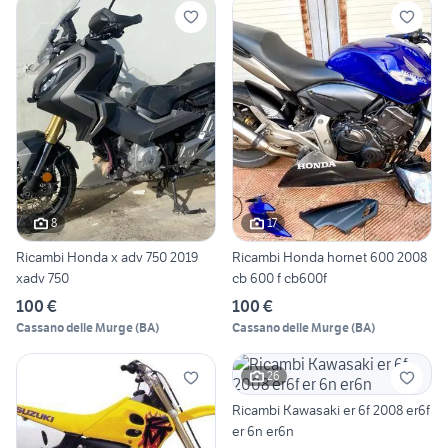
8
17
Ricambi Honda x adv 750 2019
Ricambi Honda hornet 600 2008
xadv 750
cb 600 f cb600f
100 €
100 €
Cassano delle Murge
(
BA
)
Cassano delle Murge
(
BA
)
26
Ricambi Kawasaki er 6f 2008 er6f
er 6n er6n