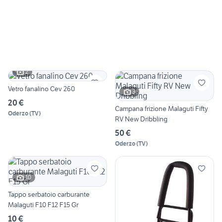
2
Vetro fanalino Cev 260
3
20 €
Campana frizione Malaguti Fifty
Oderzo
(
TV
)
RV New Dribbling
50 €
Oderzo
(
TV
)
10
Tappo serbatoio carburante
Malaguti F10 F12 F15 Gr
10 €