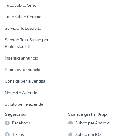
Case vacanza
TuttoSubito Vendi
Uffici e Locali
TuttoSubito Compra
commerciali
Servizio TuttoSubito
elettronica
per la casa e la
sports e hobby
Servizio TuttoSubito per
persona
Informatica
Animali
Professionisti
Arredamento e
Console e
Accessori per
Casalinghi
Inserisci annuncio
Videogiochi
animali
Elettrodomestici
Promuovi annuncio
Audio/Video
Musica e Film
Giardino e Fai da te
Consigli per la vendita
Fotografia
Libri e Riviste
Abbigliamento e
Negozi e Aziende
Telefonia
Strumenti Musicali
Accessori
Subito per le aziende
Sports
Tutto per i bambini
Seguici su
Scarica gratis l'App
Biciclette
Facebook
Subito per Android
Collezionismo
TikTok
Subito per iOS