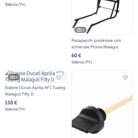
Oderzo
(
TV
)
4
Portapacchi posteriore con
schienale Proma Malagut
60 €
Oderzo
(
TV
)
2
Statore Ducati Aprilia AF1 Tuareg
Malaguti Fifty D
130 €
Oderzo
(
TV
)