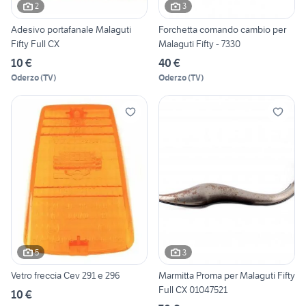
2
3
Adesivo portafanale Malaguti
Forchetta comando cambio per
Fifty Full CX
Malaguti Fifty - 7330
10 €
40 €
Oderzo
(
TV
)
Oderzo
(
TV
)
5
3
Vetro freccia Cev 291 e 296
Marmitta Proma per Malaguti Fifty
Full CX 01047521
10 €