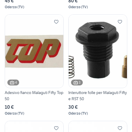
45 €
80 €
Oderzo
(
TV
)
Oderzo
(
TV
)
4
3
Adesivo fianco Malaguti Fifty Top
Interuttore folle per Malaguti Fifty
50
e RST 50
10 €
30 €
Oderzo
(
TV
)
Oderzo
(
TV
)