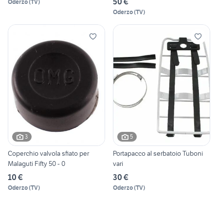
50 €
Oderzo
(
TV
)
Oderzo
(
TV
)
3
5
Coperchio valvola sfiato per
Portapacco al serbatoio Tuboni
Malaguti Fifty 50 - 0
vari
10 €
30 €
Oderzo
(
TV
)
Oderzo
(
TV
)