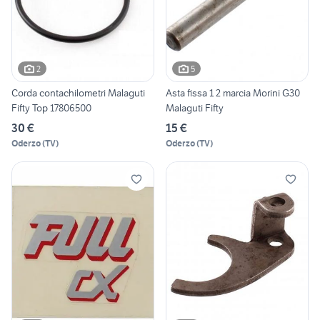
2
5
Corda contachilometri Malaguti
Asta fissa 1 2 marcia Morini G30
Fifty Top 17806500
Malaguti Fifty
30 €
15 €
Oderzo
(
TV
)
Oderzo
(
TV
)