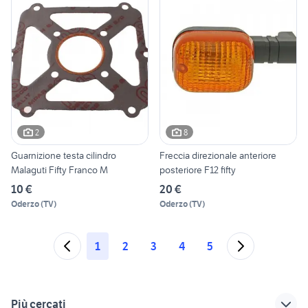
2
8
Guarnizione testa cilindro
Freccia direzionale anteriore
Malaguti Fifty Franco M
posteriore F12 fifty
10 €
20 €
Oderzo
(
TV
)
Oderzo
(
TV
)
1
2
3
4
5
Più cercati