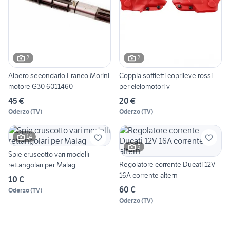
2
2
Albero secondario Franco Morini
Coppia soffietti coprileve rossi
motore G30 6011460
per ciclomotori v
45 €
20 €
Oderzo
(
TV
)
Oderzo
(
TV
)
14
5
Spie cruscotto vari modelli
Regolatore corrente Ducati 12V
rettangolari per Malag
16A corrente altern
10 €
60 €
Oderzo
(
TV
)
Oderzo
(
TV
)