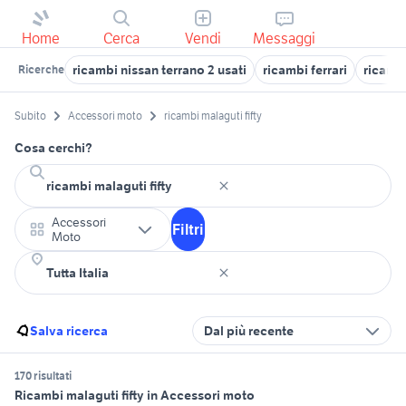
Home
Cerca
Vendi
Messaggi
ricambi nissan terrano 2 usati
ricambi ferrari
ricambi
Ricerche
Subito
Accessori moto
ricambi malaguti fifty
Cosa cerchi?
Accessori
Filtri
Moto
Salva ricerca
Dal più recente
170 risultati
Ricambi malaguti fifty in Accessori moto