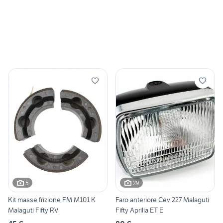
5
29
Kit masse frizione FM M101 K
Faro anteriore Cev 227 Malaguti
Malaguti Fifty RV
Fifty Aprilia ET E