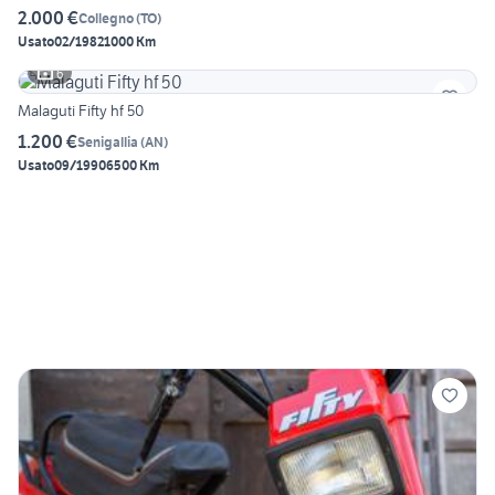
2.000 €
Collegno
(
TO
)
Usato
02/1982
1000 Km
6
Malaguti Fifty hf 50
1.200 €
Senigallia
(
AN
)
Usato
09/1990
6500 Km