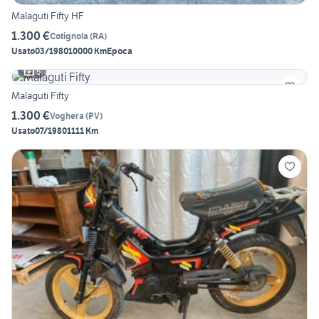
Malaguti Fifty HF
1.300 €
Cotignola
(
RA
)
Usato
03/1980
10000 Km
Epoca
5
Malaguti Fifty
1.300 €
Voghera
(
PV
)
Usato
07/1980
1111 Km