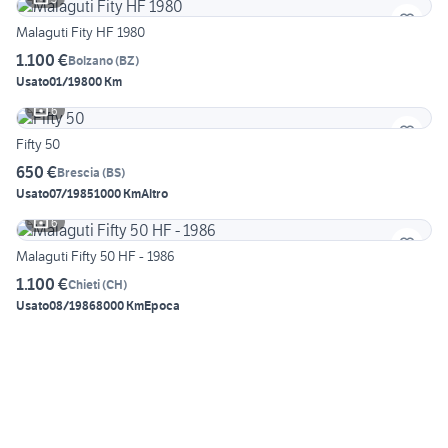
Malaguti Fity HF 1980
1.100 €
Bolzano
(
BZ
)
Usato
01/1980
0 Km
6
Fifty 50
650 €
Brescia
(
BS
)
Usato
07/1985
1000 Km
Altro
6
Malaguti Fifty 50 HF - 1986
1.100 €
Chieti
(
CH
)
Usato
08/1986
8000 Km
Epoca