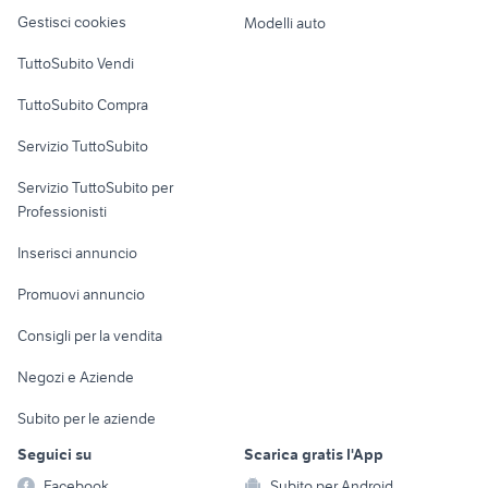
Veicoli commerciali
altro
Gestisci cookies
Modelli auto
Case vacanza
TuttoSubito Vendi
Uffici e Locali
TuttoSubito Compra
commerciali
Servizio TuttoSubito
elettronica
per la casa e la
sports e hobby
Servizio TuttoSubito per
persona
Informatica
Animali
Professionisti
Arredamento e
Console e
Accessori per
Casalinghi
Inserisci annuncio
Videogiochi
animali
Elettrodomestici
Promuovi annuncio
Audio/Video
Musica e Film
Giardino e Fai da te
Consigli per la vendita
Fotografia
Libri e Riviste
Abbigliamento e
Negozi e Aziende
Telefonia
Strumenti Musicali
Accessori
Subito per le aziende
Sports
Tutto per i bambini
Seguici su
Scarica gratis l'App
Biciclette
Facebook
Subito per Android