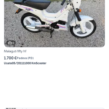
6
Malaguti fifty hf
1.700 €
Padova
(
PD
)
Usato
05/2011
11000 Km
Scooter
3