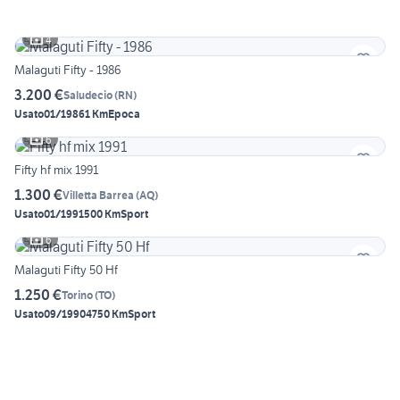
4
Malaguti Fifty - 1986
3.200 €
Saludecio
(
RN
)
Usato
01/1986
1 Km
Epoca
6
Fifty hf mix 1991
1.300 €
Villetta Barrea
(
AQ
)
Usato
01/1991
500 Km
Sport
6
Malaguti Fifty 50 Hf
1.250 €
Torino
(
TO
)
Usato
09/1990
4750 Km
Sport