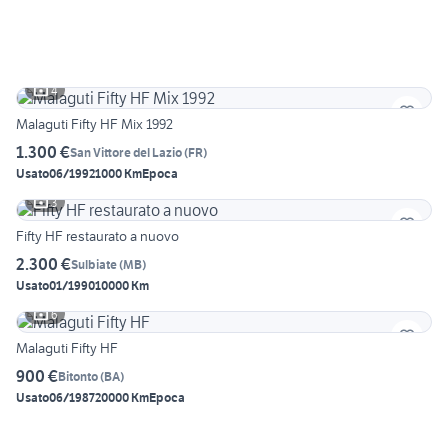
4
Malaguti Fifty HF Mix 1992
1.300 €
San Vittore del Lazio
(
FR
)
Usato
06/1992
1000 Km
Epoca
3
Fifty HF restaurato a nuovo
2.300 €
Sulbiate
(
MB
)
Usato
01/1990
10000 Km
6
Malaguti Fifty HF
900 €
Bitonto
(
BA
)
Usato
06/1987
20000 Km
Epoca