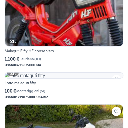
6
Malaguti Fifty HF conservato
1.100 €
Lauriano
(
TO
)
Usato
03/1987
5000 Km
5
Lotto malaguti fifty
100 €
Monteriggioni
(
SI
)
Usato
01/1987
5000 Km
Altro