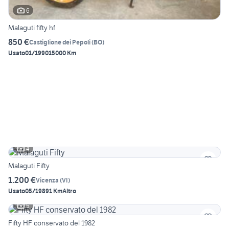
6
Malaguti fifty hf
850 €
Castiglione dei Pepoli
(
BO
)
Usato
01/1990
15000 Km
4
Malaguti Fifty
1.200 €
Vicenza
(
VI
)
Usato
05/1989
1 Km
Altro
5
Fifty HF conservato del 1982