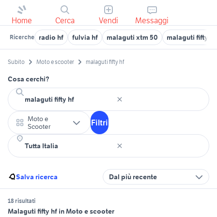
Home
Cerca
Vendi
Messaggi
radio hf
fulvia hf
malaguti xtm 50
malaguti fifty 
Ricerche
Subito
Moto e scooter
malaguti fifty hf
Cosa cerchi?
Moto e
Filtri
Scooter
Salva ricerca
Dal più recente
18 risultati
Malaguti fifty hf in Moto e scooter