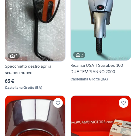
2
2
Ricambi USATI Scarabeo 100
Specchietto destro aprilia
DUE TEMPI ANNO 2000
scrabeo nuovo
Castellana Grotte
(
BA
)
65 €
Castellana Grotte
(
BA
)