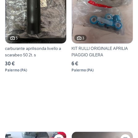
5
3
carburante aprilisonda livello a
KIT RULLI ORIGINALE APRILIA
scarabeo 50 2t. s
PIAGGIO GILERA
30 €
6 €
Palermo
(
PA
)
Palermo
(
PA
)