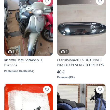
3
4
Ricambi Usati Scarabeo 50
COPRIMARMITTA ORIGINALE
Iniezione
PIAGGIO BEVERLY T0URER 125
Castellana Grotte
(
BA
)
40 €
Palermo
(
PA
)