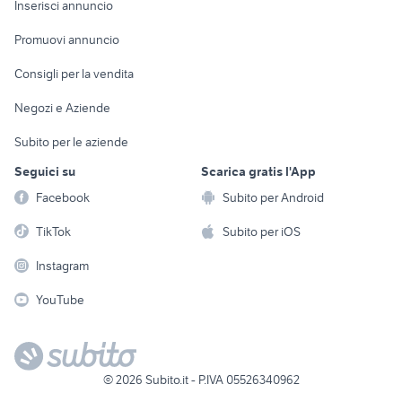
Casalinghi
Inserisci annuncio
Videogiochi
animali
Elettrodomestici
Promuovi annuncio
Audio/Video
Musica e Film
Giardino e Fai da te
Consigli per la vendita
Fotografia
Libri e Riviste
Abbigliamento e
Negozi e Aziende
Telefonia
Strumenti Musicali
Accessori
Subito per le aziende
Sports
Tutto per i bambini
Seguici su
Scarica gratis l'App
Biciclette
Facebook
Subito per Android
Collezionismo
TikTok
Subito per iOS
Instagram
YouTube
©
2026
Subito.it - P.IVA 05526340962