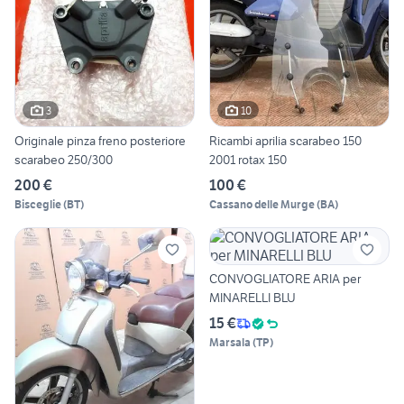
3
10
Originale pinza freno posteriore
Ricambi aprilia scarabeo 150
scarabeo 250/300
2001 rotax 150
200 €
100 €
Bisceglie
(
BT
)
Cassano delle Murge
(
BA
)
CONVOGLIATORE ARIA per
MINARELLI BLU
15 €
Marsala
(
TP
)