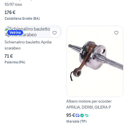
93/97 ross
176 €
Castellana Grotte
(
BA
)
Vetrina
Schienalino bauletto Aprilia
scarabeo
71 €
Palermo
(
PA
)
Albero motore per scooter
APRILIA, DERBI, GILERA P
95 €
Marsala
(
TP
)