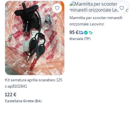
Marmitta per scooter minarelli
orizzontale Leovinc
95 €
Marsala
(
TP
)
Kit serratura aprilia scarabeo 125
c:ap8102841
122 €
Castellana Grotte
(
BA
)