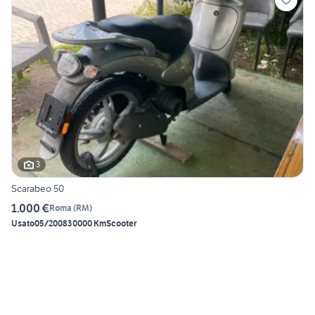
3
Scarabeo 50
1.000 €
Roma
(
RM
)
Usato
05/2008
30000 Km
Scooter