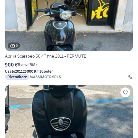
6
Aprilia Scarabeo 50 4T fine 2011 - PERMUTE
900 €
Roma
(
RM
)
Usato
2011
25000 Km
Scooter
Rivenditore
MASSIMOTO SRLS