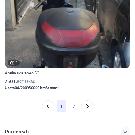
4
Aprilia scarabeo 50
750 €
Roma
(
RM
)
Usato
04/2009
50000 Km
Scooter
1
2
Più cercati