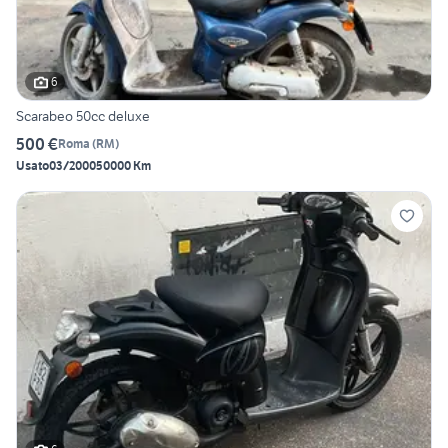
6
Scarabeo 50cc deluxe
500 €
Roma
(
RM
)
Usato
03/2000
50000 Km