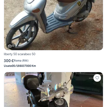
6
liberty 50 scarabeo 50
300 €
Roma
(
RM
)
Usato
05/1988
37000 Km