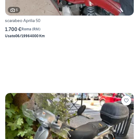
6
scarabeo Aprilia 50
1.700 €
Roma
(
RM
)
Usato
06/1996
4000 Km