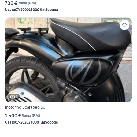
700 €
Roma
(
RM
)
Usato
07/2000
19000 Km
Scooter
6
motorino Scarabeo 50
1.500 €
Roma
(
RM
)
Usato
07/2020
23000 Km
Scooter