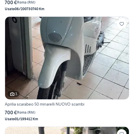
700 €
Roma
(
RM
)
Usato
06/2007
30740 Km
3
Aprilia scarabeo 50 minarelli NUOVO scambi
700 €
Roma
(
RM
)
Usato
01/1994
12 Km