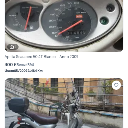
4
Aprilia Scarabeo 50 4T Bianco – Anno 2009
400 €
Roma
(
RM
)
Usato
05/2009
21484 Km