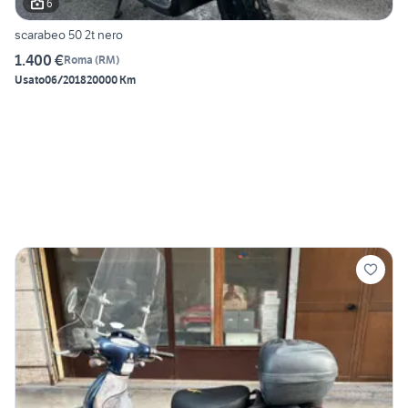
6
scarabeo 50 2t nero
1.400 €
Roma
(
RM
)
Usato
06/2018
20000 Km