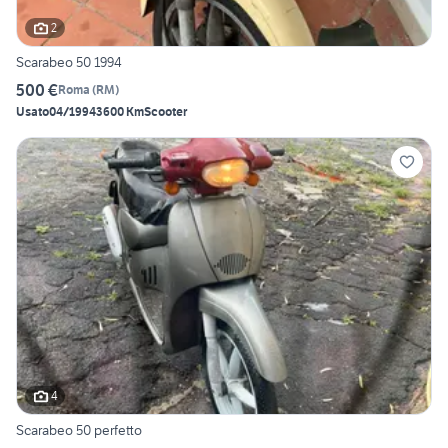
2
Scarabeo 50 1994
500 €
Roma
(
RM
)
Usato
04/1994
3600 Km
Scooter
4
Scarabeo 50 perfetto