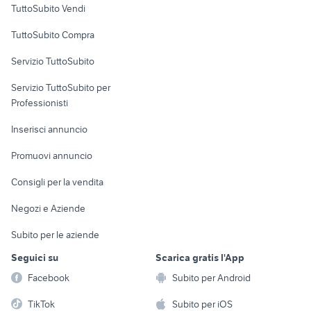
TuttoSubito Vendi
Uffici e Locali
TuttoSubito Compra
commerciali
Servizio TuttoSubito
elettronica
per la casa e la
sports e hobby
Servizio TuttoSubito per
persona
Informatica
Animali
Professionisti
Arredamento e
Console e
Accessori per
Casalinghi
Inserisci annuncio
Videogiochi
animali
Elettrodomestici
Promuovi annuncio
Audio/Video
Musica e Film
Giardino e Fai da te
Consigli per la vendita
Fotografia
Libri e Riviste
Abbigliamento e
Negozi e Aziende
Telefonia
Strumenti Musicali
Accessori
Subito per le aziende
Sports
Tutto per i bambini
Seguici su
Scarica gratis l'App
Biciclette
Facebook
Subito per Android
Collezionismo
TikTok
Subito per iOS