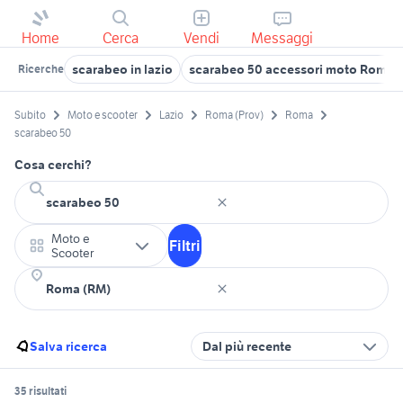
Home
Cerca
Vendi
Messaggi
scarabeo in lazio
scarabeo 50 accessori moto Roma p
Ricerche
Subito
Moto e scooter
Lazio
Roma (Prov)
Roma
scarabeo 50
Cosa cerchi?
Moto e
Filtri
Scooter
Salva ricerca
Dal più recente
35 risultati