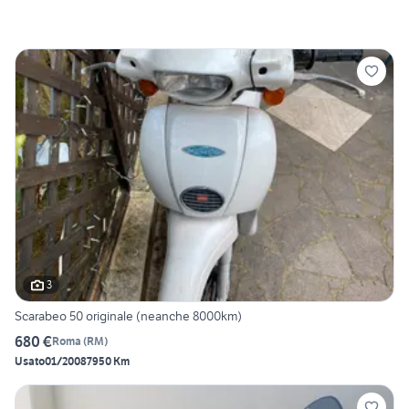
3
Scarabeo 50 originale (neanche 8000km)
680 €
Roma
(
RM
)
Usato
01/2008
7950 Km