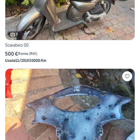
5
Scarabeo 50
500 €
Roma
(
RM
)
Usato
11/2015
30000 Km