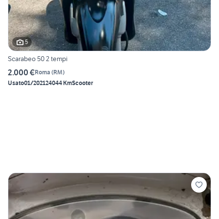
5
Scarabeo 50 2 tempi
2.000 €
Roma
(
RM
)
Usato
01/2021
24044 Km
Scooter