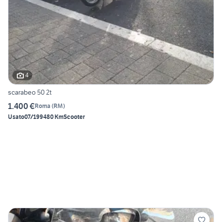
4
scarabeo 50 2t
1.400 €
Roma
(
RM
)
Usato
07/1994
80 Km
Scooter