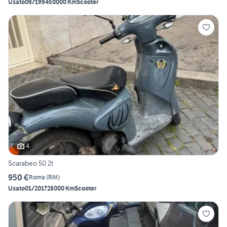
Usato
09/1994
50000 Km
Scooter
4
Scarabeo 50 2t
950 €
Roma
(
RM
)
Usato
01/2017
28000 Km
Scooter