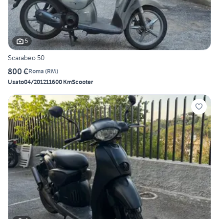
5
Scarabeo 50
800 €
Roma
(
RM
)
Usato
04/2012
11600 Km
Scooter