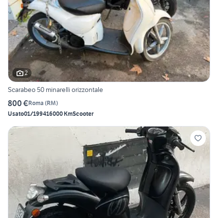
2
Scarabeo 50 minarelli orizzontale
800 €
Roma
(
RM
)
Usato
01/1994
16000 Km
Scooter