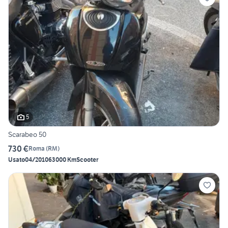
5
Scarabeo 50
730 €
Roma
(
RM
)
Usato
04/2010
63000 Km
Scooter