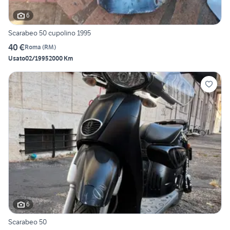
6
Scarabeo 50 cupolino 1995
40 €
Roma
(
RM
)
Usato
02/1995
2000 Km
6
Scarabeo 50