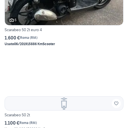
6
Scarabeo 50 2t euro 4
1.600 €
Roma
(
RM
)
Usato
06/2019
15886 Km
Scooter
Scarabeo 50 2t
1.100 €
Roma
(
RM
)