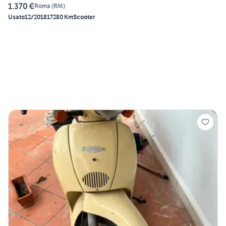
1.370 €
Roma
(
RM
)
Usato
12/2018
17280 Km
Scooter