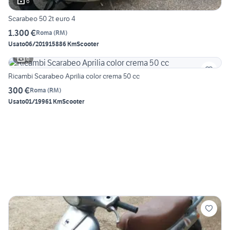
6
Scarabeo 50 2t euro 4
1.300 €
Roma
(
RM
)
Usato
06/2019
15886 Km
Scooter
6
Ricambi Scarabeo Aprilia color crema 50 cc
300 €
Roma
(
RM
)
Usato
01/1996
1 Km
Scooter