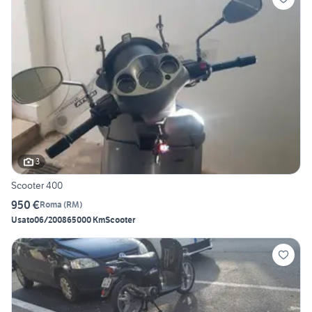
3
Scooter 400
950 €
Roma
(
RM
)
Usato
06/2008
65000 Km
Scooter