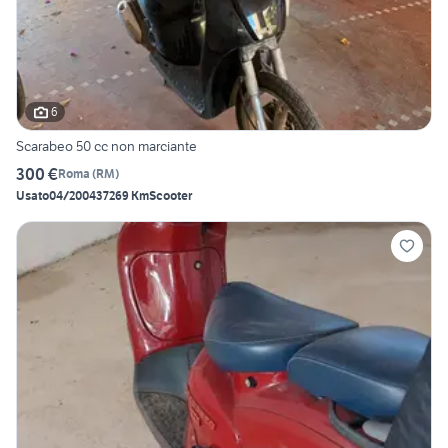
6
Scarabeo 50 cc non marciante
300 €
Roma
(
RM
)
Usato
04/2004
37269 Km
Scooter