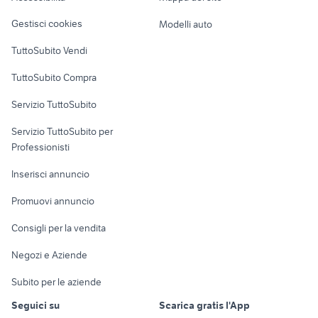
Veicoli commerciali
altro
Gestisci cookies
Modelli auto
Case vacanza
TuttoSubito Vendi
Uffici e Locali
TuttoSubito Compra
commerciali
Servizio TuttoSubito
elettronica
per la casa e la
sports e hobby
Servizio TuttoSubito per
persona
Informatica
Animali
Professionisti
Arredamento e
Console e
Accessori per
Casalinghi
Inserisci annuncio
Videogiochi
animali
Elettrodomestici
Promuovi annuncio
Audio/Video
Musica e Film
Giardino e Fai da te
Consigli per la vendita
Fotografia
Libri e Riviste
Abbigliamento e
Negozi e Aziende
Telefonia
Strumenti Musicali
Accessori
Subito per le aziende
Sports
Tutto per i bambini
Seguici su
Scarica gratis l'App
Biciclette