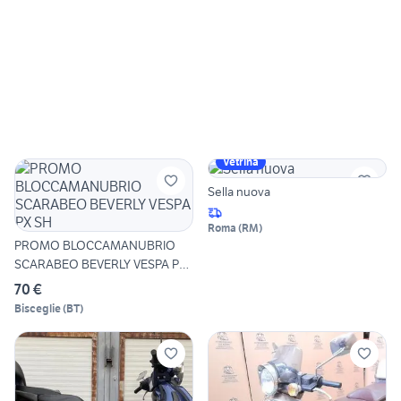
Vetrina
Sella nuova
Roma
(
RM
)
PROMO BLOCCAMANUBRIO
SCARABEO BEVERLY VESPA PX
SH
70 €
Bisceglie
(
BT
)