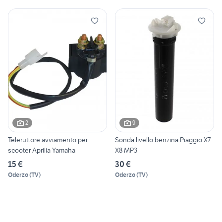
2
9
Teleruttore avviamento per
Sonda livello benzina Piaggio X7
scooter Aprilia Yamaha
X8 MP3
15 €
30 €
Oderzo
(
TV
)
Oderzo
(
TV
)