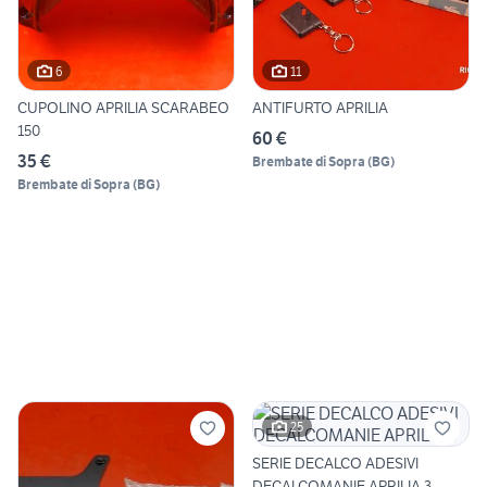
6
11
CUPOLINO APRILIA SCARABEO
ANTIFURTO APRILIA
150
60 €
35 €
Brembate di Sopra
(
BG
)
Brembate di Sopra
(
BG
)
25
SERIE DECALCO ADESIVI
DECALCOMANIE APRILIA 3