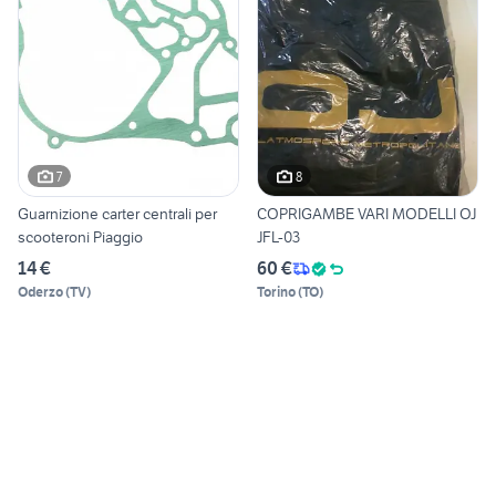
7
8
Guarnizione carter centrali per
COPRIGAMBE VARI MODELLI OJ
scooteroni Piaggio
JFL-03
14 €
60 €
Oderzo
(
TV
)
Torino
(
TO
)