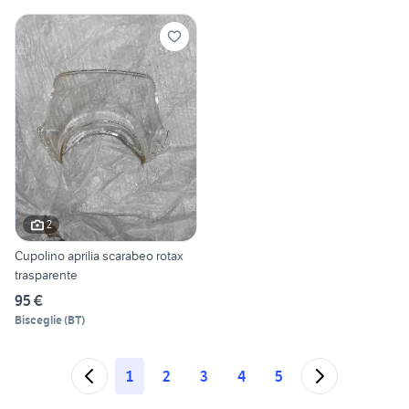
2
Cupolino aprilia scarabeo rotax
trasparente
95 €
Bisceglie
(
BT
)
1
2
3
4
5