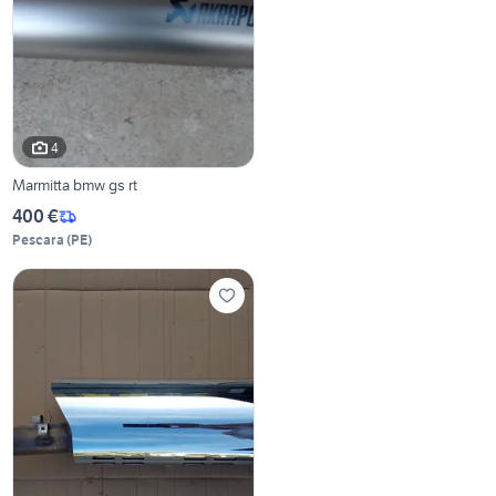
4
Marmitta bmw gs rt
400 €
Pescara
(
PE
)