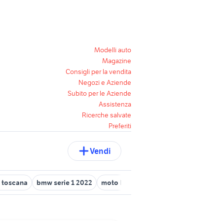
Modelli auto
Magazine
Consigli per la vendita
Negozi e Aziende
Subito per le Aziende
Assistenza
Ricerche salvate
Preferiti
Vendi
 toscana
bmw serie 1 2022
moto BMW R 1150 R
scarico africa