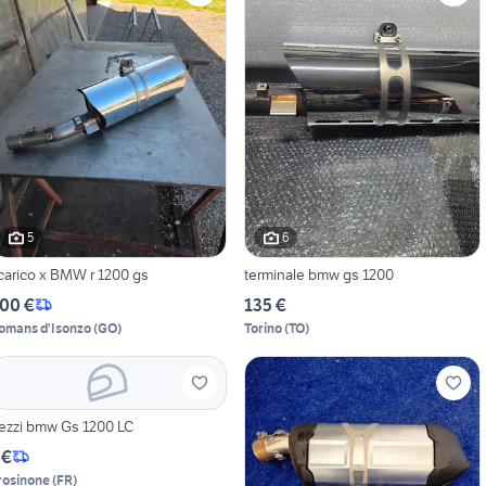
5
6
carico x BMW r 1200 gs
terminale bmw gs 1200
00 €
135 €
omans d'Isonzo
(
GO
)
Torino
(
TO
)
ezzi bmw Gs 1200 LC
 €
rosinone
(
FR
)