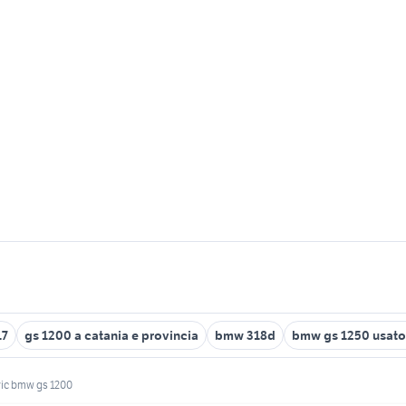
17
gs 1200 a catania e provincia
bmw 318d
bmw gs 1250 usato
vic bmw gs 1200