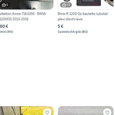
6
29
ollettori Arrow 71632MI - BMW
Bmw R 1200 Gs bauletto tubolari
1200GS 2013-2018
plexi dischi leve
00 €
5 €
imini
(
RN
)
Castello d'Argile
(
BO
)