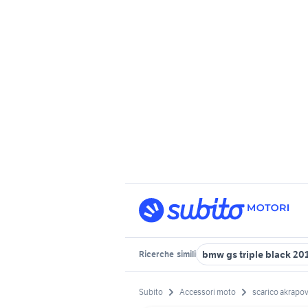
bmw gs triple black 20
Ricerche
simili
Subito
Accessori moto
scarico akrapo