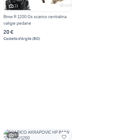
23
Bmw R 1200 Gs scarico centralina
valigie pedane
20 €
Castello d'Argile
(
BO
)
5