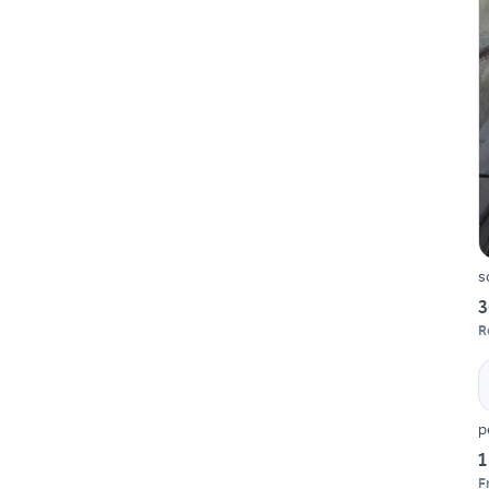
s
3
R
p
1
F