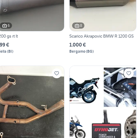
6
8
200 gs rt lt
Scarico Akrapovic BMW R 1200 GS
99 €
1.000 €
iella
(
BI
)
Bergamo
(
BG
)