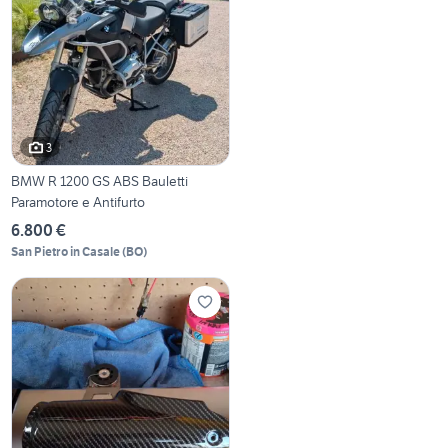
3
BMW R 1200 GS ABS Bauletti
Paramotore e Antifurto
6.800 €
San Pietro in Casale
(
BO
)