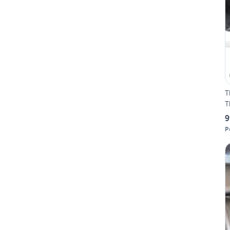
T
T
9
P