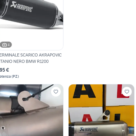
4
ERMINALE SCARICO AKRAPOVIC
ITANIO NERO BMW R1200
95 €
otenza
(
PZ
)