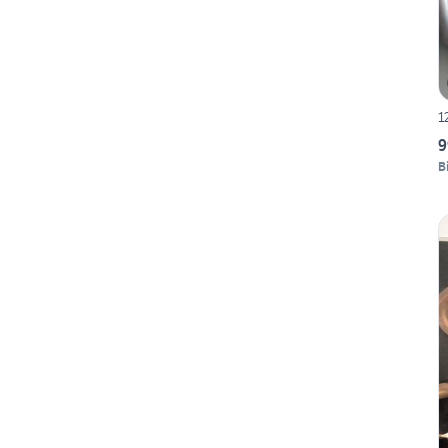
1
9
B