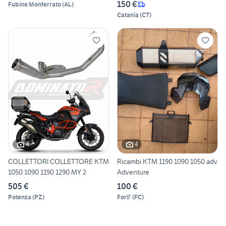
150 €
Fubine Monferrato
(
AL
)
Catania
(
CT
)
4
4
COLLETTORI COLLETTORE KTM
Ricambi KTM 1190 1090 1050 adv
1050 1090 1190 1290 MY 2
Adventure
505 €
100 €
Potenza
(
PZ
)
Forli'
(
FC
)