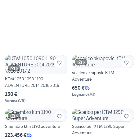
6
6
scarico akrapovic KTM
KTM 1050 1090 1190
Adventure
ADVENTURE 2014 2015 2016
650 €
2017 2
150 €
Legnano
(
MI
)
Verona
(
VR
)
6
Smembro ktm 1190 adventure
Scarico per KTM 1290 Super
Adventure
123.456 €