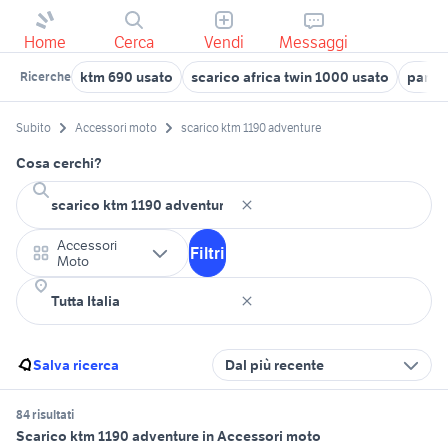
Home
Cerca
Vendi
Messaggi
ktm 690 usato
scarico africa twin 1000 usato
param
Ricerche
Subito
Accessori moto
scarico ktm 1190 adventure
Cosa cerchi?
Accessori
Filtri
Moto
Salva ricerca
Dal più recente
84 risultati
Scarico ktm 1190 adventure in Accessori moto