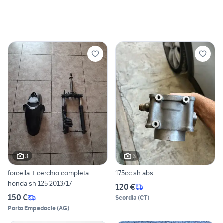
3
3
forcella + cerchio completa
175cc sh abs
honda sh 125 2013/17
120 €
150 €
Scordia
(
CT
)
Porto Empedocle
(
AG
)