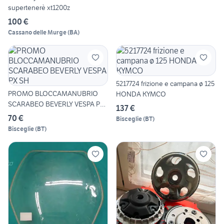
supertenerè xt1200z
100 €
Cassano delle Murge
(
BA
)
5217724 frizione e campana ø 125
PROMO BLOCCAMANUBRIO
HONDA KYMCO
SCARABEO BEVERLY VESPA PX
137 €
SH
70 €
Bisceglie
(
BT
)
Bisceglie
(
BT
)