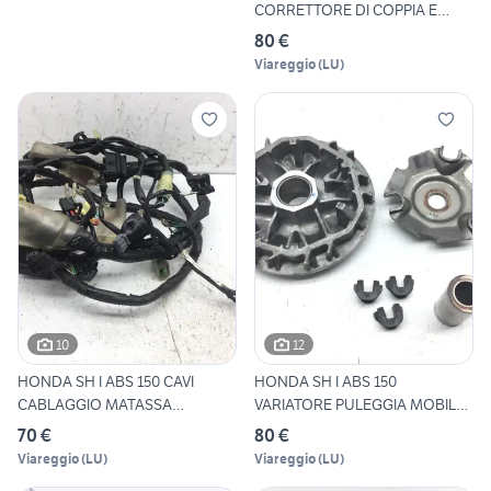
CORRETTORE DI COPPIA E
FRIZIO
80 €
Viareggio
(
LU
)
10
12
HONDA SH I ABS 150 CAVI
HONDA SH I ABS 150
CABLAGGIO MATASSA
VARIATORE PULEGGIA MOBILE
IMPIANTO
MOTRI
70 €
80 €
Viareggio
(
LU
)
Viareggio
(
LU
)