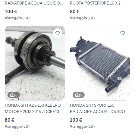
RADIATORE ACQUA LIQUIDO
RUOTA POSTERIORE 16 X 2
RAFFRED
100 €
80 €
Viareggio
(
LU
)
Viareggio
(
LU
)
8
9
HONDA SH I ABS 150 ALBERO
HONDA SH I SPORT 150
MOTORE 2013 2016 ZDCKF13
RADIATORE ACQUA LIQUIDO
RAFFR
80 €
100 €
Viareggio
(
LU
)
Viareggio
(
LU
)