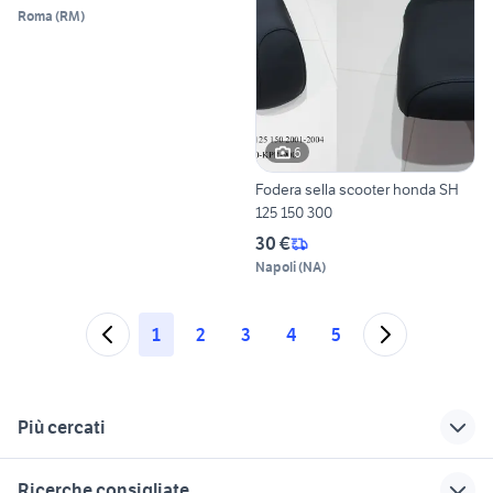
Roma
(
RM
)
6
Fodera sella scooter honda SH
125 150 300
30 €
Napoli
(
NA
)
1
2
3
4
5
Più cercati
Correlati
Richerche simili
Suggerimenti
Ricerche consigliate