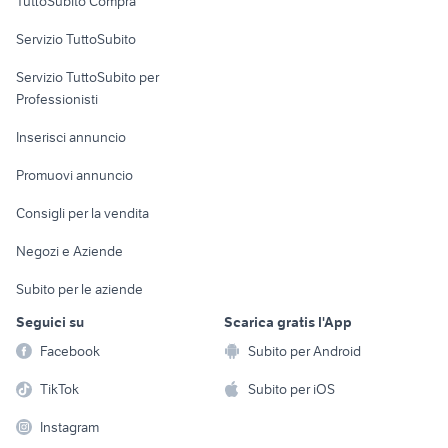
TuttoSubito Compra
commerciali
Servizio TuttoSubito
elettronica
per la casa e la
sports e hobby
Servizio TuttoSubito per
persona
Informatica
Animali
Professionisti
Arredamento e
Console e
Accessori per
Casalinghi
Inserisci annuncio
Videogiochi
animali
Elettrodomestici
Promuovi annuncio
Audio/Video
Musica e Film
Giardino e Fai da te
Consigli per la vendita
Fotografia
Libri e Riviste
Abbigliamento e
Negozi e Aziende
Telefonia
Strumenti Musicali
Accessori
Subito per le aziende
Sports
Tutto per i bambini
Seguici su
Scarica gratis l'App
Biciclette
Facebook
Subito per Android
Collezionismo
TikTok
Subito per iOS
Instagram