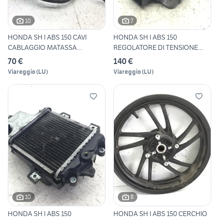
10
7
HONDA SH I ABS 150 CAVI
HONDA SH I ABS 150
CABLAGGIO MATASSA
REGOLATORE DI TENSIONE
IMPIANTO
CORRENTE
70 €
140 €
Viareggio
(
LU
)
Viareggio
(
LU
)
10
8
HONDA SH I ABS 150
HONDA SH I ABS 150 CERCHIO