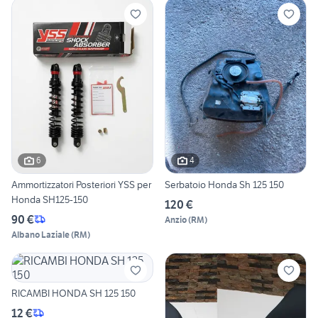
6
4
Ammortizzatori Posteriori YSS per
Serbatoio Honda Sh 125 150
Honda SH125-150
120 €
90 €
Anzio
(
RM
)
Albano Laziale
(
RM
)
RICAMBI HONDA SH 125 150
12 €