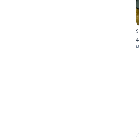
S
4
M