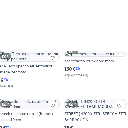
6
6
specchietto retrovisore moto
ace Tech specchietti retrovisori
150 €
intage per moto
Agrigento
(
AG
)
 €
one
(
TO
)
2
2
pecchietti moto naked (hornet)
STREET [N2000-STR] SPECCHIETTI
ttacco 10mm
BARRACUDA
0 €
75 €