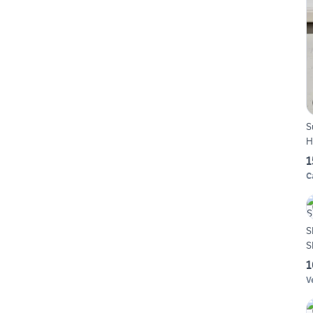
S
H
1
C
S
S
1
V