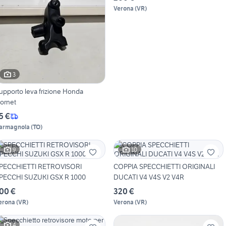
Verona
(
VR
)
3
upporto leva frizione Honda
ornet
5 €
armagnola
(
TO
)
9
10
PECCHIETTI RETROVISORI
COPPIA SPECCHIETTI ORIGINALI
PECCHI SUZUKI GSX R 1000
DUCATI V4 V4S V2 V4R
00 €
320 €
erona
(
VR
)
Verona
(
VR
)
4