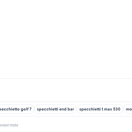
pecchietto golf 7
specchietti end bar
specchietti t max 530
mo
rovisori moto