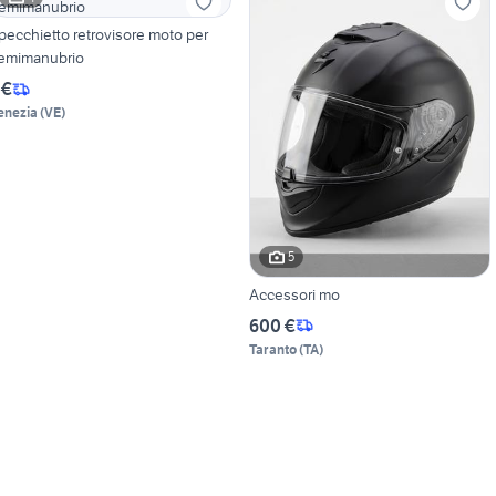
pecchietto retrovisore moto per
emimanubrio
 €
enezia
(
VE
)
5
Accessori mo
600 €
Taranto
(
TA
)