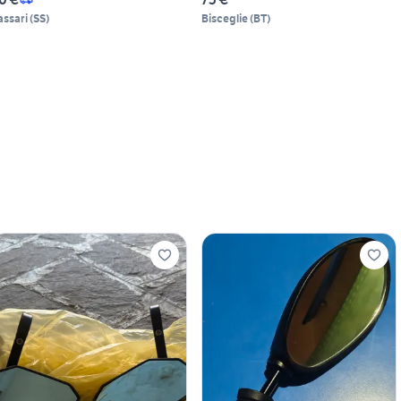
assari
(
SS
)
Bisceglie
(
BT
)