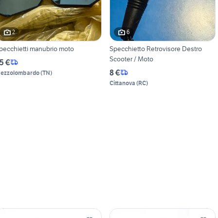
2
6
pecchietti manubrio moto
Specchietto Retrovisore Destro
Scooter / Moto
5 €
8 €
ezzolombardo
(
TN
)
Cittanova
(
RC
)