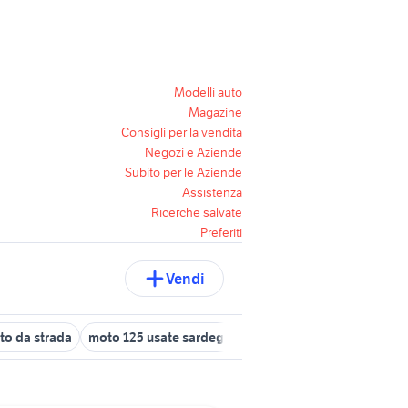
Modelli auto
Magazine
Consigli per la vendita
Negozi e Aziende
Subito per le Aziende
Assistenza
Ricerche salvate
Preferiti
Vendi
to da strada
moto 125 usate sardegna
ktm 125 duke moto
mot