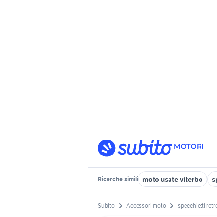
moto usate viterbo
s
Ricerche
simili
Subito
Accessori moto
specchietti ret