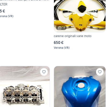
ILTER
5 €
erona
(
VR
)
14
carene originali varie moto
650 €
Verona
(
VR
)