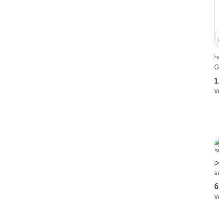
h
G
1
V
p
s
6
V