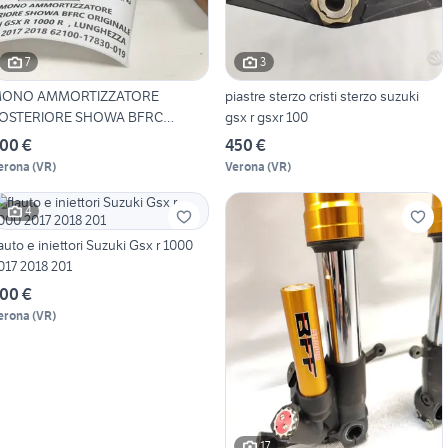
7
3
ONO AMMORTIZZATORE
piastre sterzo cristi sterzo suzuki
OSTERIORE SHOWA BFRC
gsx r gsxr 100
UZUKI G
00 €
450 €
erona
(
VR
)
Verona
(
VR
)
4
lauto e iniettori Suzuki Gsx r 1000
017 2018 201
00 €
erona
(
VR
)
17