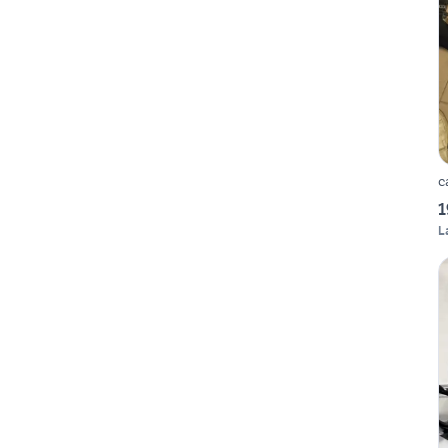
c
1
L