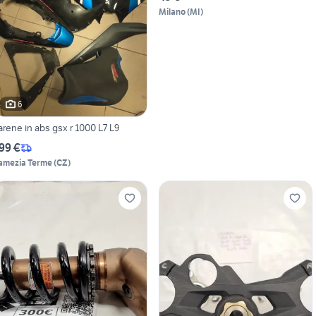
Milano
(
MI
)
6
arene in abs gsx r 1000 L7 L9
99 €
amezia Terme
(
CZ
)