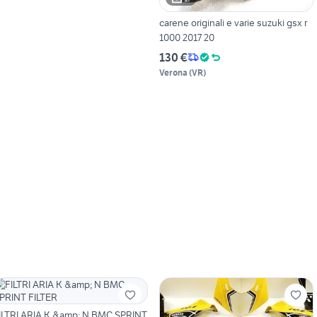
carene originali e varie suzuki gsx r
1000 2017 20
130 €
Verona
(
VR
)
ILTRI ARIA K &amp; N BMC SPRINT