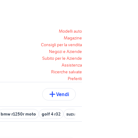
Modelli auto
Magazine
Consigli per la vendita
Negozi e Aziende
Subito per le Aziende
Assistenza
Ricerche salvate
Preferiti
Vendi
bmw r1250r moto
golf 4 r32
suzuki jimny usato piemonte
golf