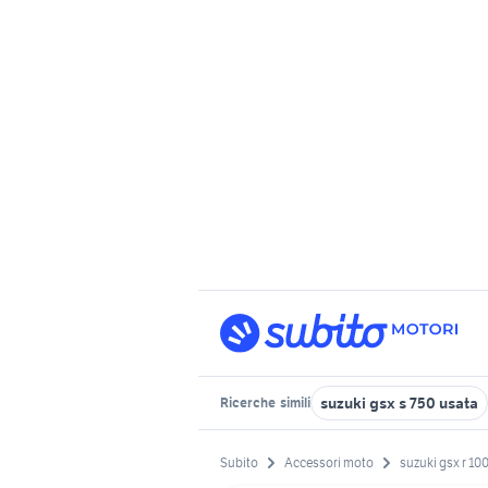
suzuki gsx s 750 usata
Ricerche
simili
Subito
Accessori moto
suzuki gsx r 10