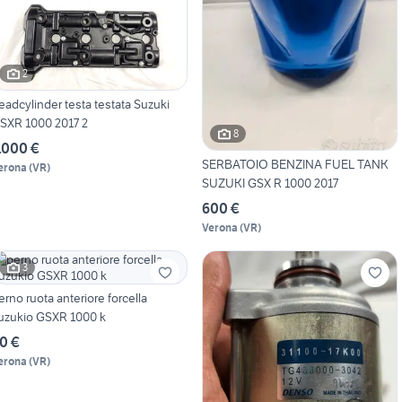
2
eadcylinder testa testata Suzuki
SXR 1000 2017 2
8
.000 €
SERBATOIO BENZINA FUEL TANK
erona
(
VR
)
SUZUKI GSX R 1000 2017
600 €
Verona
(
VR
)
3
erno ruota anteriore forcella
uzukio GSXR 1000 k
0 €
erona
(
VR
)