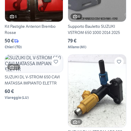
6
6
Kit Pastiglie Anteriori Brembo
Supporto Bauletto SUZUKI
Rosse
VSTROM 650 1000 2014 2025
50 €
79 €
Chieri
(
TO
)
Milano
(
MI
)
11
SUZUKI DL V-STROM 650 CAVI
MATASSA IMPIANTO ELETTR
60 €
Viareggio
(
LU
)
6