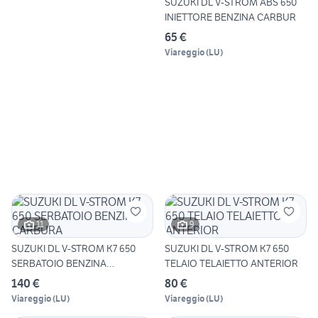
SUZUKI DL V-STROM ABS 650
INIETTORE BENZINA CARBUR
65 €
Viareggio
(
LU
)
11
9
SUZUKI DL V-STROM K7 650
SUZUKI DL V-STROM K7 650
SERBATOIO BENZINA
TELAIO TELAIETTO ANTERIOR
CARBURA
140 €
80 €
Viareggio
(
LU
)
Viareggio
(
LU
)