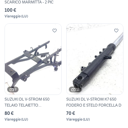
SCARICO MARMITTA - 2 PIC
100 €
Viareggio
(
LU
)
9
13
SUZUKI DL V-STROM 650
SUZUKI DL V-STROM K7 650
TELAIO TELAIETTO
FODERO E STELO FORCELLA D
POSTERIORE
80 €
70 €
Viareggio
(
LU
)
Viareggio
(
LU
)