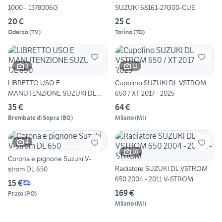
1000 - 1378006G
SUZUKI 68161-27G00-CUE
20 €
25 €
Oderzo
(
TV
)
Torino
(
TO
)
3
11
LIBRETTO USO E
Cupolino SUZUKI DL VSTROM
MANUTENZIONE SUZUKI DL
650 / XT 2017 - 2025
650
35 €
64 €
Brembate di Sopra
(
BG
)
Milano
(
MI
)
4
10
Corona e pignone Suzuki V-
Radiatore SUZUKI DL VSTROM
strom DL 650
650 2004 - 2011 V-STROM
15 €
169 €
Prato
(
PO
)
Milano
(
MI
)