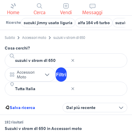
Home
Cerca
Vendi
Messaggi
suzuki jimny usato liguria
alfa 164 v6 turbo
suzuki g
Ricerche
Subito
Accessori moto
suzuki v strom dl 650
Cosa cerchi?
Accessori
Filtri
Moto
Salva ricerca
Dal più recente
192 risultati
Suzuki v strom dl 650 in Accessori moto