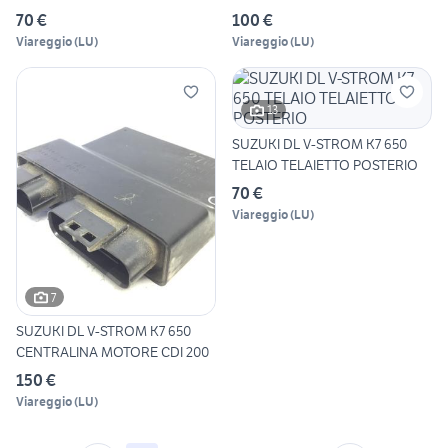
AMMACC
70 €
100 €
Viareggio
(
LU
)
Viareggio
(
LU
)
13
SUZUKI DL V-STROM K7 650
TELAIO TELAIETTO POSTERIO
70 €
Viareggio
(
LU
)
7
SUZUKI DL V-STROM K7 650
CENTRALINA MOTORE CDI 200
150 €
Viareggio
(
LU
)