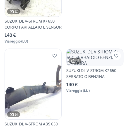
12
SUZUKI DL V-STROM K7 650
CORPO FARFALLATO E SENSOR
140 €
Viareggio
(
LU
)
11
SUZUKI DL V-STROM K7 650
SERBATOIO BENZINA
CARBURA
140 €
Viareggio
(
LU
)
14
SUZUKI DL V-STROM ABS 650