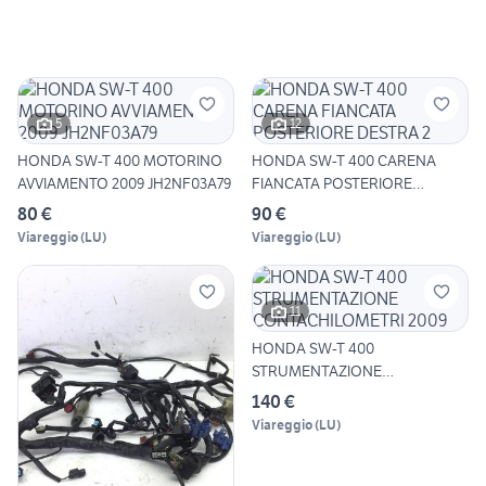
5
12
HONDA SW-T 400 MOTORINO
HONDA SW-T 400 CARENA
AVVIAMENTO 2009 JH2NF03A79
FIANCATA POSTERIORE
DESTRA 2
80 €
90 €
Viareggio
(
LU
)
Viareggio
(
LU
)
11
HONDA SW-T 400
STRUMENTAZIONE
CONTACHILOMETRI 2009
140 €
Viareggio
(
LU
)