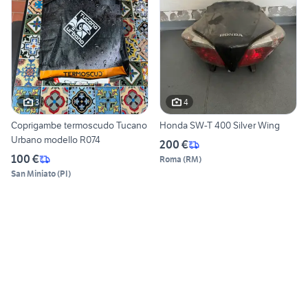
3
4
Coprigambe termoscudo Tucano
Honda SW-T 400 Silver Wing
Urbano modello R074
200 €
100 €
Roma
(
RM
)
San Miniato
(
PI
)