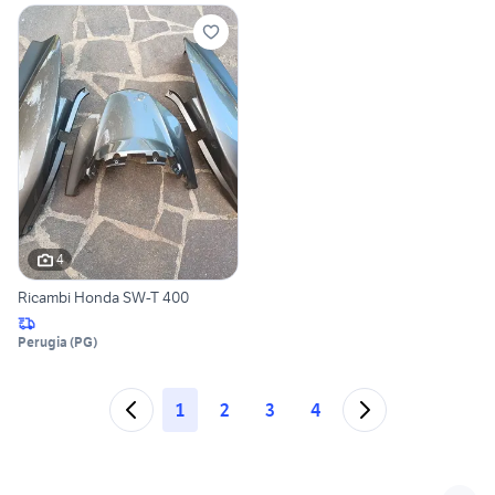
4
Ricambi Honda SW-T 400
Perugia
(
PG
)
1
2
3
4