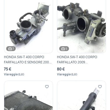
7
5
HONDA SW-T 400 CORPO
HONDA SW-T 400 CORPO
FARFALLATO E SENSORE 2009
FARFALLATO 2009
JH2
JH2NF03A49K
75 €
80 €
Viareggio
(
LU
)
Viareggio
(
LU
)