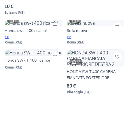
10 €
Salzano
(
VE
)
5
6
Honda sw- t 400 ricambi
Sella nuova
Roma
(
RM
)
Roma
(
RM
)
Honda SW - T 400 ricambi
12
Roma
(
RM
)
HONDA SW-T 400 CARENA
FIANCATA POSTERIORE
DESTRA 2
80 €
Viareggio
(
LU
)