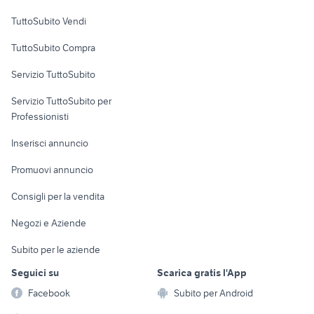
Case vacanza
TuttoSubito Vendi
Uffici e Locali
TuttoSubito Compra
commerciali
Servizio TuttoSubito
elettronica
per la casa e la
sports e hobby
Servizio TuttoSubito per
persona
Informatica
Animali
Professionisti
Arredamento e
Console e
Accessori per
Casalinghi
Inserisci annuncio
Videogiochi
animali
Elettrodomestici
Promuovi annuncio
Audio/Video
Musica e Film
Giardino e Fai da te
Consigli per la vendita
Fotografia
Libri e Riviste
Abbigliamento e
Negozi e Aziende
Telefonia
Strumenti Musicali
Accessori
Subito per le aziende
Sports
Tutto per i bambini
Seguici su
Scarica gratis l'App
Biciclette
Facebook
Subito per Android
Collezionismo