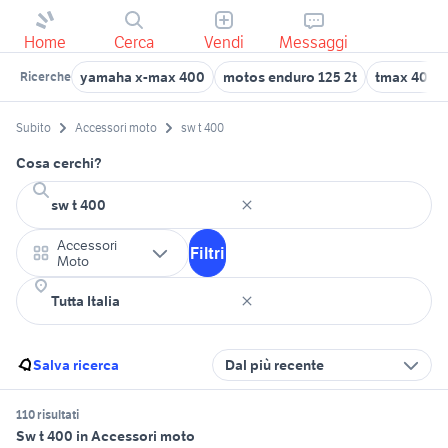
Home
Cerca
Vendi
Messaggi
yamaha x-max 400
motos enduro 125 2t
tmax 400
Ricerche
Subito
Accessori moto
sw t 400
Cosa cerchi?
Accessori
Filtri
Moto
Salva ricerca
Dal più recente
110 risultati
Sw t 400 in Accessori moto