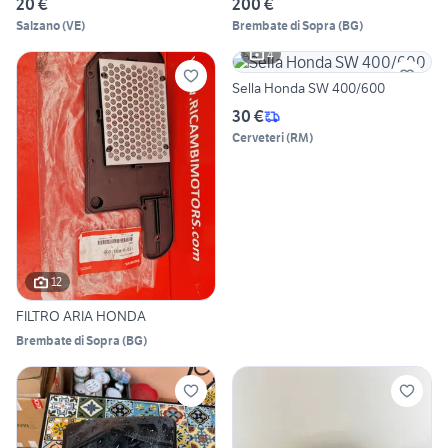
20 €
200 €
Salzano
(
VE
)
Brembate di Sopra
(
BG
)
4
Sella Honda SW 400/600
30 €
Cerveteri
(
RM
)
12
FILTRO ARIA HONDA
Brembate di Sopra
(
BG
)