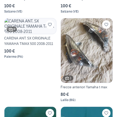
100 €
100 €
Salzano
(
VE
)
Salzano
(
VE
)
4
CARENA ANT. SX ORIGINALE
YAMAHA TMAX 500 2008-2011
100 €
Palermo
(
PA
)
3
Frecce anteriori Yamaha t max
80 €
Lallio
(
BG
)