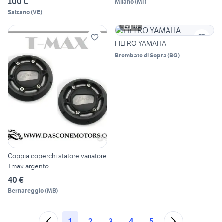
100 €
Milano
(
MI
)
Salzano
(
VE
)
10
FILTRO YAMAHA
Brembate di Sopra
(
BG
)
Coppia coperchi statore variatore
Tmax argento
40 €
Bernareggio
(
MB
)
1
2
3
4
5