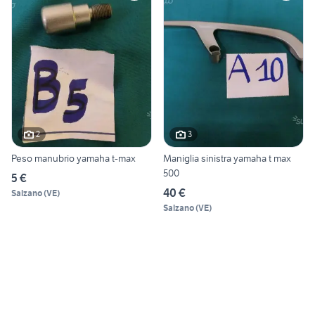
2
3
Peso manubrio yamaha t-max
Maniglia sinistra yamaha t max
500
5 €
40 €
Salzano
(
VE
)
Salzano
(
VE
)