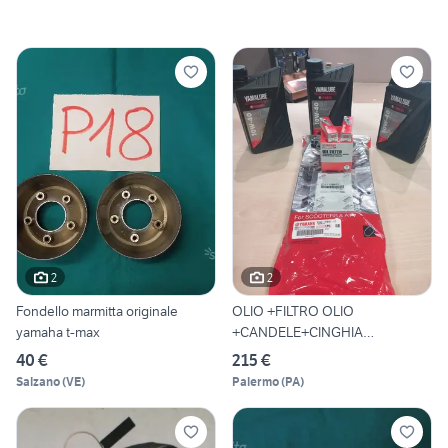
2
2
Fondello marmitta originale
OLIO +FILTRO OLIO
yamaha t-max
+CANDELE+CINGHIA
+RONDELLA
40 €
215 €
Salzano
(
VE
)
Palermo
(
PA
)