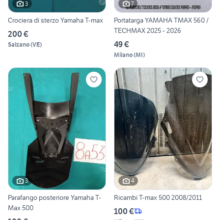
3
7
Crociera di sterzo Yamaha T-max
Portatarga YAMAHA TMAX 560 /
TECHMAX 2025 - 2026
200 €
49 €
Salzano
(
VE
)
Milano
(
MI
)
3
4
Parafango posteriore Yamaha T-
Ricambi T-max 500 2008/2011
Max 500
100 €