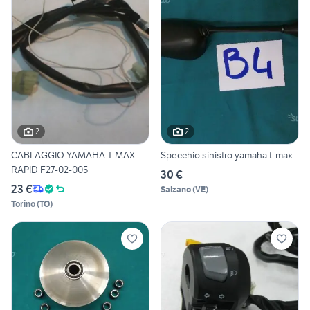
2
2
CABLAGGIO YAMAHA T MAX
Specchio sinistro yamaha t-max
RAPID F27-02-005
30 €
23 €
Salzano
(
VE
)
Torino
(
TO
)