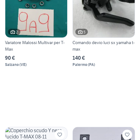
2
5
Variatore Malossi Multivar per T-
Comando devio luci sx yamaha t-
Max
max
90 €
140 €
Salzano
(
VE
)
Palermo
(
PA
)