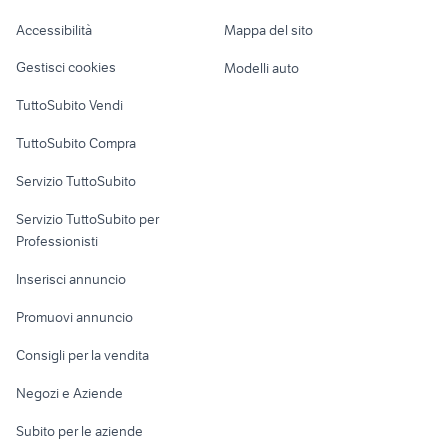
Caravan e Camper
Accessibilità
Mappa del sito
Loft, mansarde e
Veicoli commerciali
altro
Gestisci cookies
Modelli auto
Case vacanza
TuttoSubito Vendi
Uffici e Locali
TuttoSubito Compra
commerciali
Servizio TuttoSubito
elettronica
per la casa e la
sports e hobby
Servizio TuttoSubito per
persona
Informatica
Animali
Professionisti
Arredamento e
Console e
Accessori per
Casalinghi
Inserisci annuncio
Videogiochi
animali
Elettrodomestici
Promuovi annuncio
Audio/Video
Musica e Film
Giardino e Fai da te
Consigli per la vendita
Fotografia
Libri e Riviste
Abbigliamento e
Negozi e Aziende
Telefonia
Strumenti Musicali
Accessori
Subito per le aziende
Sports
Tutto per i bambini