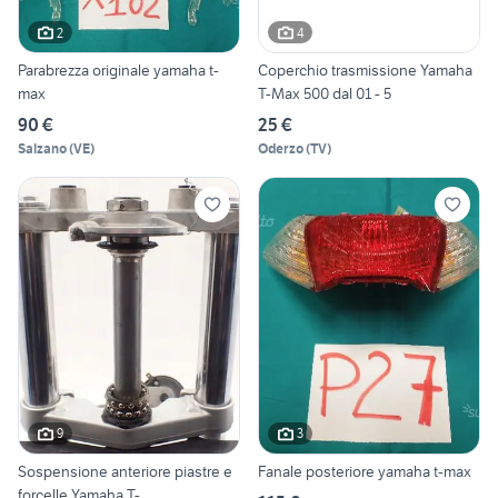
2
4
Parabrezza originale yamaha t-
Coperchio trasmissione Yamaha
max
T-Max 500 dal 01 - 5
90 €
25 €
Salzano
(
VE
)
Oderzo
(
TV
)
9
3
Sospensione anteriore piastre e
Fanale posteriore yamaha t-max
forcelle Yamaha T-