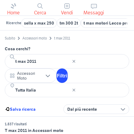
Home
Cerca
Vendi
Messaggi
sella x max 250
tm 300 2t
t max motori Lecco provi
Ricerche
Subito
Accessori moto
t max 2011
Cosa cerchi?
Accessori
Filtri
Moto
Salva ricerca
Dal più recente
1.837 risultati
T max 2011 in Accessori moto