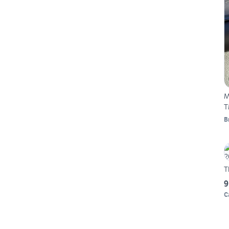
M
T
B
T
9
C