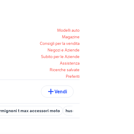
Modelli auto
Magazine
Consigli per la vendita
Negozi e Aziende
Subito per le Aziende
Assistenza
Ricerche salvate
Preferiti
Vendi
ermignoni t max accessori moto
husqvarna 300 2t
renault megan