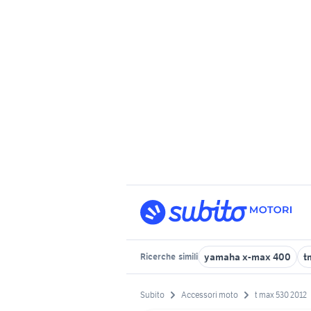
yamaha x-max 400
t
Ricerche
simili
Subito
Accessori moto
t max 530 2012