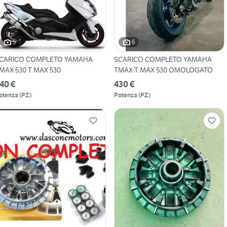
5
6
CARICO COMPLETO YAMAHA
SCARICO COMPLETO YAMAHA
MAX 530 T MAX 530
TMAX T MAX 530 OMOLOGATO
40 €
430 €
otenza
(
PZ
)
Potenza
(
PZ
)