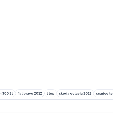
m 300 2t
fiat bravo 2012
t top
skoda octavia 2012
scarico t