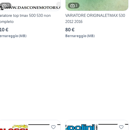
2
3
ariatore top tmax 500 530 non
VARIATORE ORIGINALETMAX 530
ompleto
2012 2016
10 €
80 €
ernareggio
(
MB
)
Bernareggio
(
MB
)