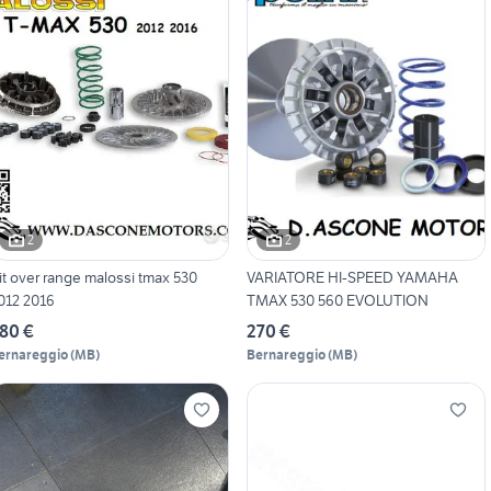
2
2
it over range malossi tmax 530
VARIATORE HI-SPEED YAMAHA
012 2016
TMAX 530 560 EVOLUTION
80 €
270 €
ernareggio
(
MB
)
Bernareggio
(
MB
)