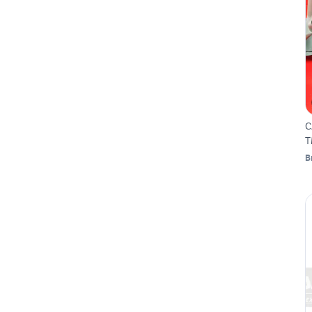
C
T
B