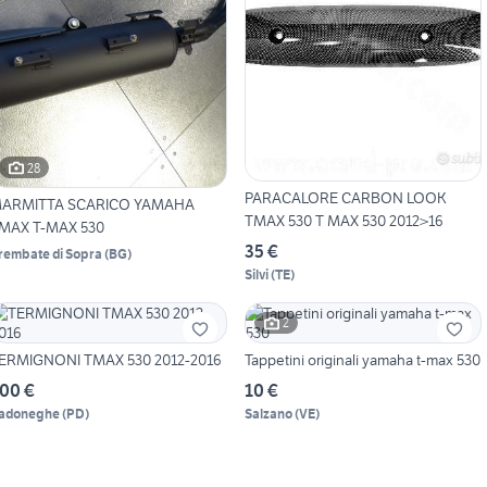
28
PARACALORE CARBON LOOK
ARMITTA SCARICO YAMAHA
TMAX 530 T MAX 530 2012>16
MAX T-MAX 530
35 €
rembate di Sopra
(
BG
)
Silvi
(
TE
)
2
ERMIGNONI TMAX 530 2012-2016
Tappetini originali yamaha t-max 530
00 €
10 €
adoneghe
(
PD
)
Salzano
(
VE
)