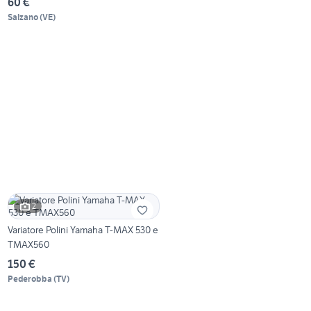
60 €
Salzano
(
VE
)
2
Variatore Polini Yamaha T-MAX 530 e
TMAX560
150 €
Pederobba
(
TV
)