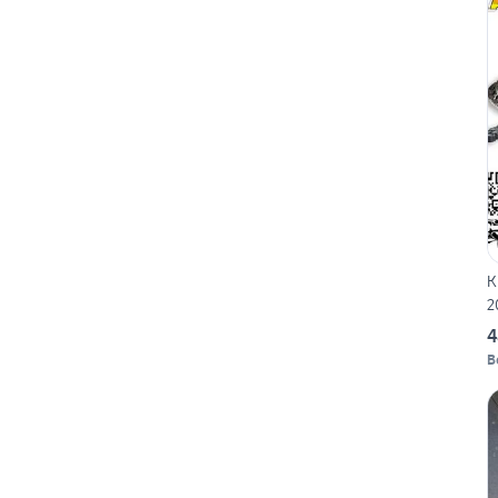
K
2
4
B