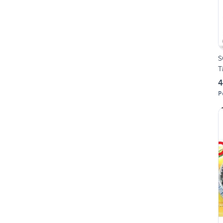
S
T
4
P