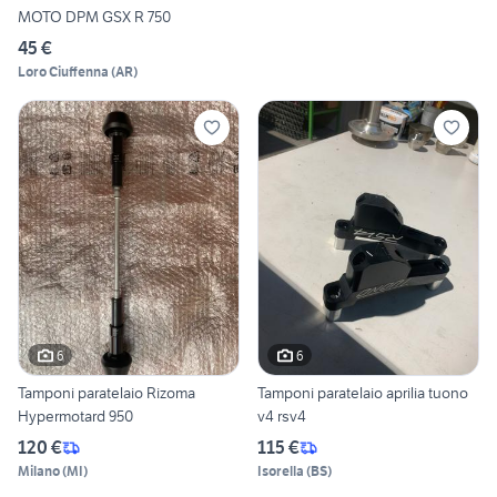
MOTO DPM GSX R 750
45 €
Loro Ciuffenna
(
AR
)
6
6
Tamponi paratelaio Rizoma
Tamponi paratelaio aprilia tuono
Hypermotard 950
v4 rsv4
120 €
115 €
Milano
(
MI
)
Isorella
(
BS
)