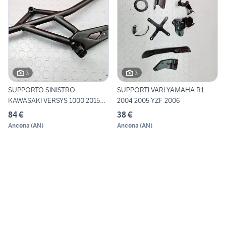
3
3
SUPPORTO SINISTRO
SUPPORTI VARI YAMAHA R1
KAWASAKI VERSYS 1000 2015
2004 2005 YZF 2006
2016 2
84 €
38 €
Ancona
(
AN
)
Ancona
(
AN
)