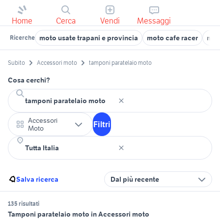
Home
Cerca
Vendi
Messaggi
moto usate trapani e provincia
moto cafe racer
mot
Ricerche
Subito
Accessori moto
tamponi paratelaio moto
Cosa cerchi?
Accessori
Filtri
Moto
Salva ricerca
Dal più recente
135 risultati
Tamponi paratelaio moto in Accessori moto