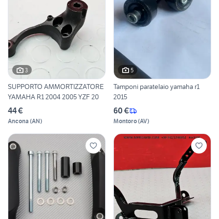
3
5
SUPPORTO AMMORTIZZATORE
Tamponi paratelaio yamaha r1
YAMAHA R1 2004 2005 YZF 20
2015
44 €
60 €
Ancona
(
AN
)
Montoro
(
AV
)