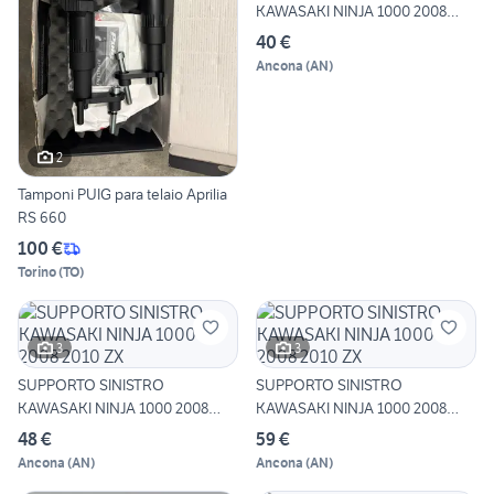
KAWASAKI NINJA 1000 2008
2010 Z
40 €
Ancona
(
AN
)
2
Tamponi PUIG para telaio Aprilia
RS 660
100 €
Torino
(
TO
)
3
3
SUPPORTO SINISTRO
SUPPORTO SINISTRO
KAWASAKI NINJA 1000 2008
KAWASAKI NINJA 1000 2008
2010 ZX
2010 ZX
48 €
59 €
Ancona
(
AN
)
Ancona
(
AN
)