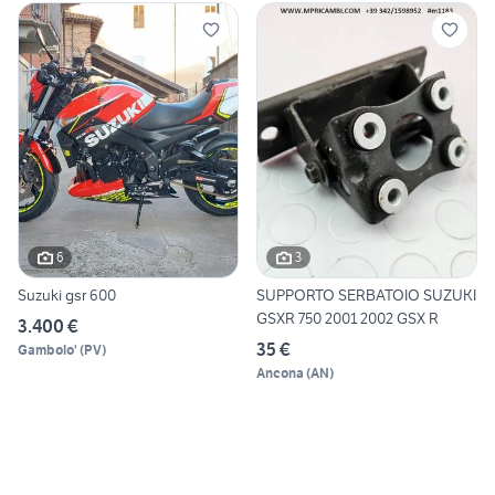
6
3
Suzuki gsr 600
SUPPORTO SERBATOIO SUZUKI
GSXR 750 2001 2002 GSX R
3.400 €
35 €
Gambolo'
(
PV
)
Ancona
(
AN
)