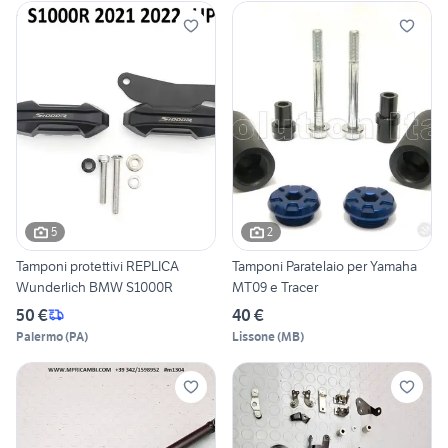
5
2
Tamponi protettivi REPLICA
Tamponi Paratelaio per Yamaha
Wunderlich BMW S1000R
MT09 e Tracer
50 €
40 €
Palermo
(
PA
)
Lissone
(
MB
)