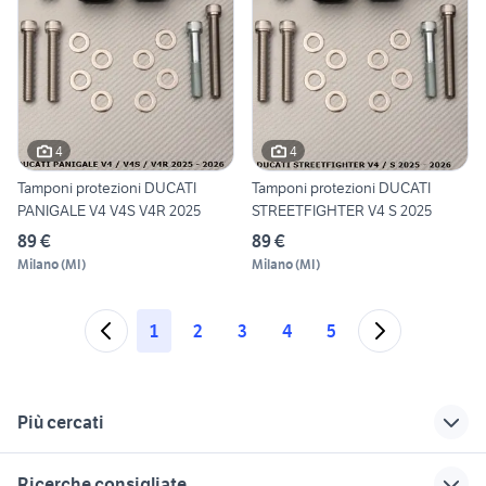
4
4
Tamponi protezioni DUCATI
Tamponi protezioni DUCATI
PANIGALE V4 V4S V4R 2025
STREETFIGHTER V4 S 2025
89 €
89 €
Milano
(
MI
)
Milano
(
MI
)
1
2
3
4
5
Più cercati
Correlati
Richerche simili
Suggerimenti
Ricerche consigliate