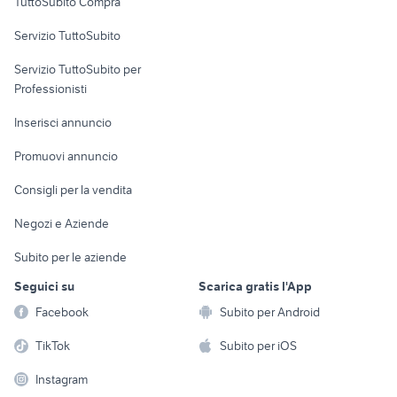
TuttoSubito Compra
commerciali
Servizio TuttoSubito
elettronica
per la casa e la
sports e hobby
Servizio TuttoSubito per
persona
Informatica
Animali
Professionisti
Arredamento e
Console e
Accessori per
Casalinghi
Inserisci annuncio
Videogiochi
animali
Elettrodomestici
Promuovi annuncio
Audio/Video
Musica e Film
Giardino e Fai da te
Consigli per la vendita
Fotografia
Libri e Riviste
Abbigliamento e
Negozi e Aziende
Telefonia
Strumenti Musicali
Accessori
Subito per le aziende
Sports
Tutto per i bambini
Seguici su
Scarica gratis l'App
Biciclette
Facebook
Subito per Android
Collezionismo
TikTok
Subito per iOS
Instagram