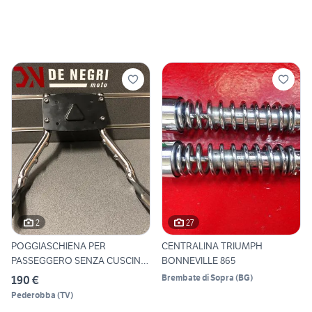
2
27
POGGIASCHIENA PER
CENTRALINA TRIUMPH
PASSEGGERO SENZA CUSCINO
BONNEVILLE 865
PER TRI
Brembate di Sopra
(
BG
)
190 €
Pederobba
(
TV
)