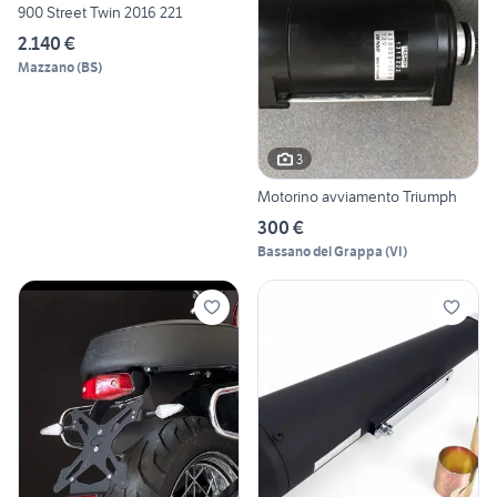
900 Street Twin 2016 221
2.140 €
Mazzano
(
BS
)
3
Motorino avviamento Triumph
300 €
Bassano del Grappa
(
VI
)