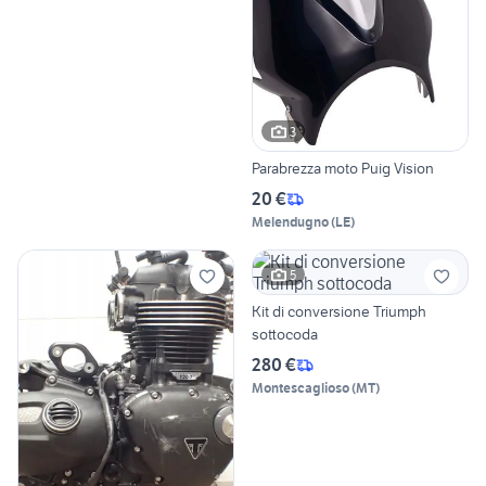
3
Parabrezza moto Puig Vision
20 €
Melendugno
(
LE
)
5
Kit di conversione Triumph
sottocoda
280 €
Montescaglioso
(
MT
)