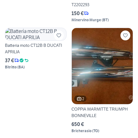
T2202293
150 €
Minervino Murge
(
BT
)
Batteria moto CT12B B DUCATI
APRILIA
37 €
Bitritto
(
BA
)
2
COPPIA MARMITTE TRIUMPH
BONNEVILLE
650 €
Bricherasio
(
TO
)