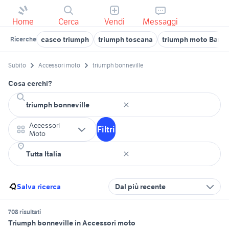
Home
Cerca
Vendi
Messaggi
casco triumph
triumph toscana
triumph moto Bari p
Ricerche
Subito
Accessori moto
triumph bonneville
Cosa cerchi?
Accessori
Filtri
Moto
Salva ricerca
Dal più recente
708 risultati
Triumph bonneville in Accessori moto