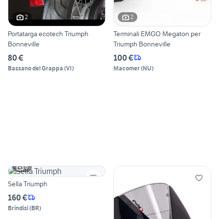
2
2
Portatarga ecotech Triumph
Terminali EMGO Megaton per
Bonneville
Triumph Bonneville
80 €
100 €
Bassano del Grappa
(
VI
)
Macomer
(
NU
)
6
Sella Triumph
160 €
Brindisi
(
BR
)