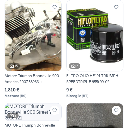
15
2
Motore Triumph Bonneville 900
FILTRO OLIO HF191 TRIUMPH
America 2007 38963 k
SPEEDTRIPL E 955i 99-02
1.810 €
9 €
Mazzano
(
BS
)
Bisceglie
(
BT
)
9
MOTORE Triumph Bonneville