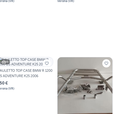
erona
(
VR
)
Verona
(
VR
)
6
AULETTO TOP CASE BMW R 1200
S ADVENTURE K25 2006
50 €
erona
(
VR
)