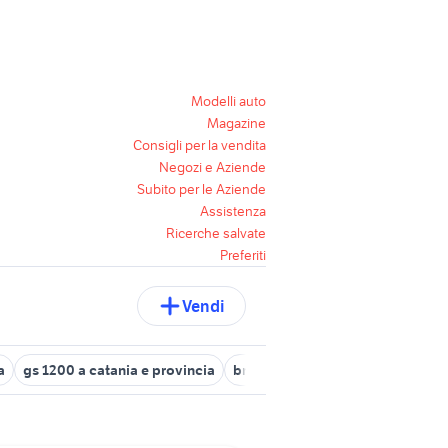
Modelli auto
Magazine
Consigli per la vendita
Negozi e Aziende
Subito per le Aziende
Assistenza
Ricerche salvate
Preferiti
Vendi
a
gs 1200 a catania e provincia
bmw f 650 gs 2001
bmw 318d