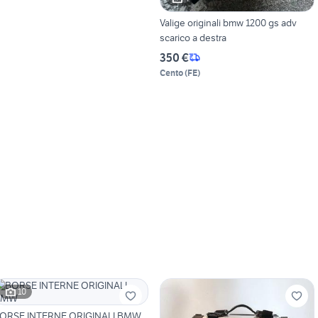
Valige originali bmw 1200 gs adv
scarico a destra
350 €
Cento
(
FE
)
10
ORSE INTERNE ORIGINALI BMW