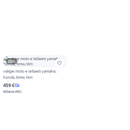
6
valigie moto e tellaieti yamaha,
honda, bmw, ktm
459 €
Milano
(
MI
)