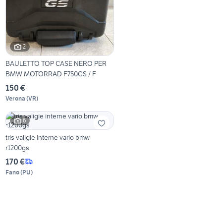
2
BAULETTO TOP CASE NERO PER
BMW MOTORRAD F750GS / F
150 €
Verona
(
VR
)
6
tris valigie interne vario bmw
r1200gs
170 €
Fano
(
PU
)