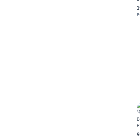
1
P
B
F
9