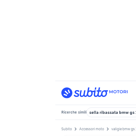
sella ribassata bmw gs
Ricerche
simili
Subito
Accessori moto
valigie bmw gs