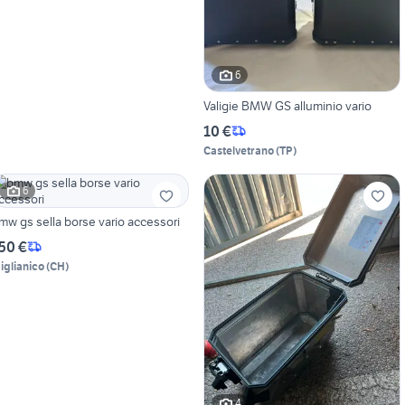
6
Valigie BMW GS alluminio vario
10 €
Castelvetrano
(
TP
)
6
mw gs sella borse vario accessori
50 €
iglianico
(
CH
)
4