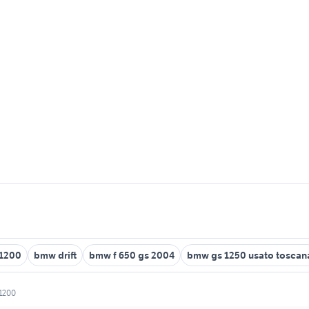
 1200
bmw drift
bmw f 650 gs 2004
bmw gs 1250 usato toscan
 1200