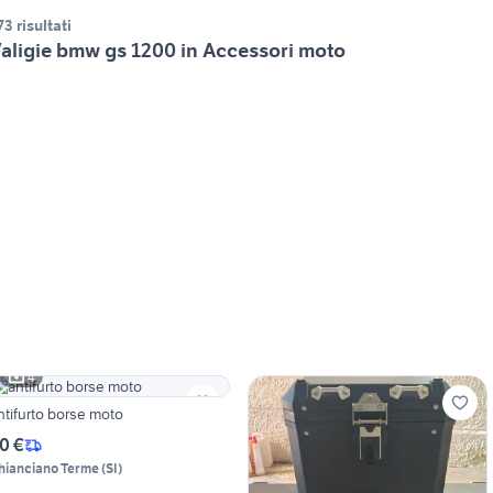
73 risultati
aligie bmw gs 1200 in Accessori moto
4
ntifurto borse moto
0 €
hianciano Terme
(
SI
)