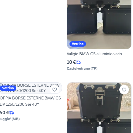
Vetrina
Valigie BMW GS alluminio vario
10 €
Castelvetrano
(
TP
)
Vetrina
OPPIA BORSE ESTERNE BMW GS
DV 1250/1200 Ser 40Y
50 €
uggio'
(
MB
)