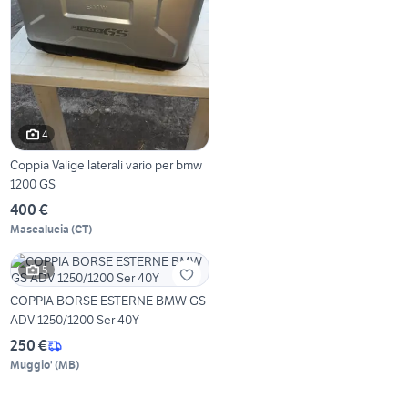
4
Coppia Valige laterali vario per bmw
1200 GS
400 €
Mascalucia
(
CT
)
5
COPPIA BORSE ESTERNE BMW GS
ADV 1250/1200 Ser 40Y
250 €
Muggio'
(
MB
)