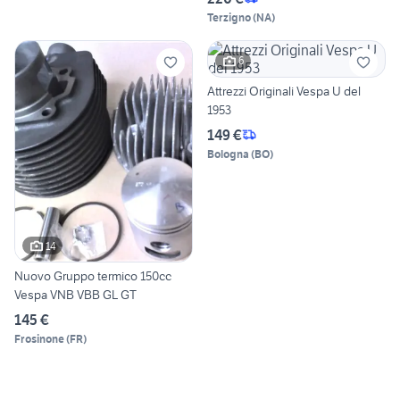
Terzigno
(
NA
)
6
Attrezzi Originali Vespa U del
1953
149 €
Bologna
(
BO
)
14
Nuovo Gruppo termico 150cc
Vespa VNB VBB GL GT
145 €
Frosinone
(
FR
)