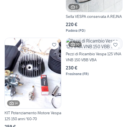
6
Sella VESPA conservata A.REJNA
220 €
Padova
(
PD
)
30
Pezzi di Ricambio Vespa 125 VNA
VNB 150 VBB VBA
230 €
Frosinone
(
FR
)
14
KIT Potenziamento Motore Vespa
125 150 anni '60-70
259 €