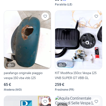
Parabita
(
LE
)
6
8
parafango originale piaggio
KIT Modifica 150cc Vespa 125
vespa 150 vba vbb 125
VNB SUPER GT VBB GL
65 €
259 €
Modena
(
MO
)
Frosinone
(
FR
)
12