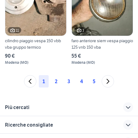
11
3
cilindro piaggio vespa 150 vbb
faro anteriore siem vespa piaggio
vba gruppo termico
125 vnb 150 vba
90 €
55 €
Modena
(
MO
)
Modena
(
MO
)
1
2
3
4
5
Più cercati
Correlati
Richerche simili
Suggerimenti
Ricerche consigliate
sella vespa pk 50 xl
vespa 150 px 1981
vespa 150 sprint
accessori moto
suzuki gsx s 750 usata
ducati multistrada usata
vespa px moto
vespa vbb1t