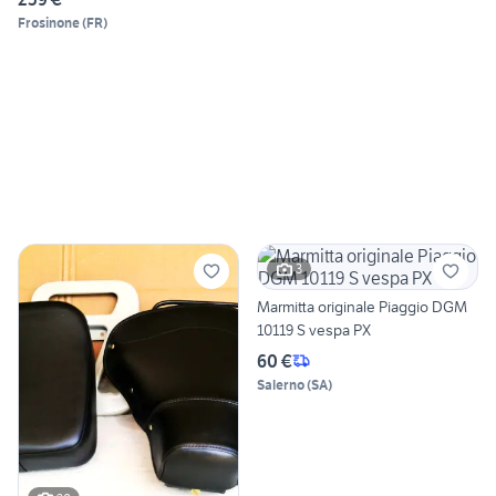
Frosinone
(
FR
)
3
Marmitta originale Piaggio DGM
10119 S vespa PX
60 €
Salerno
(
SA
)