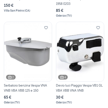
1958 0203
150 €
85 €
Villa San Pietro
(
CA
)
Oderzo
(
TV
)
2
4
Serbatoio benzina Vespa VNA
Devio luci Piaggio Vespa VB1 GL
VNB VBA VBB 125 e 150
VBA VBB VNA VNB
65 €
30 €
Oderzo
(
TV
)
Oderzo
(
TV
)