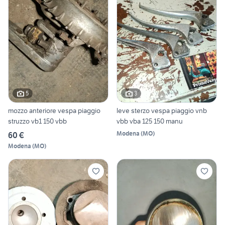
5
3
mozzo anteriore vespa piaggio
leve sterzo vespa piaggio vnb
struzzo vb1 150 vbb
vbb vba 125 150 manu
Modena
(
MO
)
60 €
Modena
(
MO
)