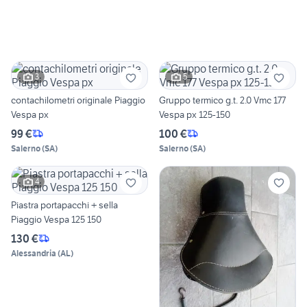
3
5
contachilometri originale Piaggio
Gruppo termico g.t. 2.0 Vmc 177
Vespa px
Vespa px 125-150
99 €
100 €
Salerno
(
SA
)
Salerno
(
SA
)
4
Piastra portapacchi + sella
Piaggio Vespa 125 150
130 €
Alessandria
(
AL
)