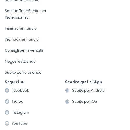
elettronica
per la casa e la
sports e hobby
Servizio TuttoSubito per
persona
Informatica
Animali
Professionisti
Arredamento e
Console e
Accessori per
Casalinghi
Inserisci annuncio
Videogiochi
animali
Elettrodomestici
Promuovi annuncio
Audio/Video
Musica e Film
Giardino e Fai da te
Consigli per la vendita
Fotografia
Libri e Riviste
Abbigliamento e
Negozi e Aziende
Telefonia
Strumenti Musicali
Accessori
Subito per le aziende
Sports
Tutto per i bambini
Seguici su
Scarica gratis l'App
Biciclette
Facebook
Subito per Android
Collezionismo
TikTok
Subito per iOS
Instagram
YouTube