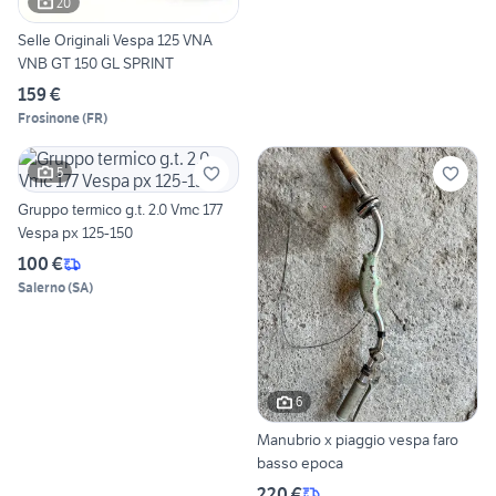
20
Selle Originali Vespa 125 VNA
VNB GT 150 GL SPRINT
159 €
Frosinone
(
FR
)
5
Gruppo termico g.t. 2.0 Vmc 177
Vespa px 125-150
100 €
Salerno
(
SA
)
6
Manubrio x piaggio vespa faro
basso epoca
220 €