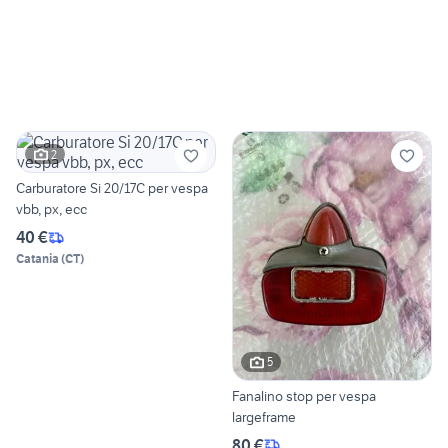
2
Carburatore Si 20/17C per vespa
vbb, px, ecc
40 €
Catania
(
CT
)
5
Fanalino stop per vespa
largeframe
80 €