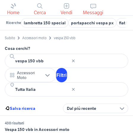
Home
Cerca
Vendi
Messaggi
lambretta 150 special
portapacchi vespa px
fiat 50
Ricerche
Subito
Accessori moto
vespa 150 vbb
Cosa cerchi?
Accessori
Filtri
Moto
Salva ricerca
Dal più recente
430 risultati
Vespa 150 vbb in Accessori moto