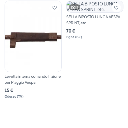
3
SELLA BIPOSTO LUNGA VESPA
SPRINT, etc.
70 €
Egna
(
BZ
)
Levetta interna comando frizione
per Piaggio Vespa
15 €
Oderzo
(
TV
)