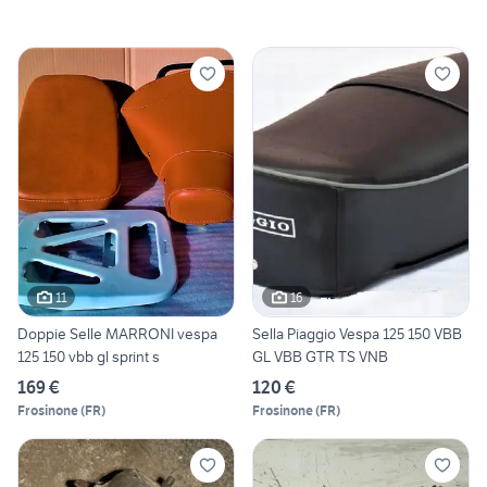
11
16
Doppie Selle MARRONI vespa
Sella Piaggio Vespa 125 150 VBB
125 150 vbb gl sprint s
GL VBB GTR TS VNB
169 €
120 €
Frosinone
(
FR
)
Frosinone
(
FR
)