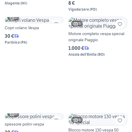
8 €
Magenta
(
MI
)
Vigodarzere
(
PD
)
2
5
Copri volano Vespa
Motore completo vespa special
30 €
originale Piaggio
Partinico
(
PA
)
1.000 €
Anzola dell'Emilia
(
BO
)
2
6
spessore polini vespa
Blocco motore 130 vespa 50