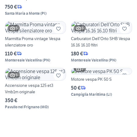
750 €
Santa Maria a Monte
(
PI
)
5
6
Marmitta Proma vintage Vespa
Carburatori Dell’Orto SHB Vespa
silenziatore oro
16.16 16.10 filtri
110 €
180 €
Montereale Valcellina
(
PN
)
Montereale Valcellina
(
PN
)
2
6
Motore vespa PK 50 S
Accensione vespa 125 et3
50 €
Vmb1m originale
Campiglia Marittima
(
LI
)
350 €
Pavullo nel Frignano
(
MO
)