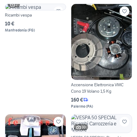
2
Ricambi vespa
10 €
Manfredonia
(
FG
)
Accensione Elettronica VMC
Cono 19 Volano 1,5 Kg
160 €
Palermo
(
PA
)
30