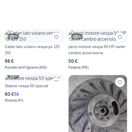
6
6
Carter lato volano vespa px 125
pezzi motore vespa 50 HP carter
150
cambio accensione
98 €
50 €
Pavullo nel Frignano
(
MO
)
Padova
(
PD
)
5
Statore vespa 50 special
60 €
Firenze
(
FI
)