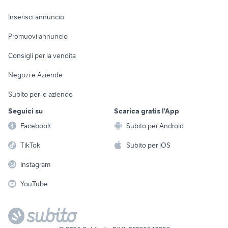
Arredamento e
Console e
Accessori per
Casalinghi
Inserisci annuncio
Videogiochi
animali
Elettrodomestici
Promuovi annuncio
Audio/Video
Musica e Film
Giardino e Fai da te
Consigli per la vendita
Fotografia
Libri e Riviste
Abbigliamento e
Negozi e Aziende
Telefonia
Strumenti Musicali
Accessori
Subito per le aziende
Sports
Tutto per i bambini
Seguici su
Scarica gratis l'App
Biciclette
Facebook
Subito per Android
Collezionismo
TikTok
Subito per iOS
Instagram
YouTube