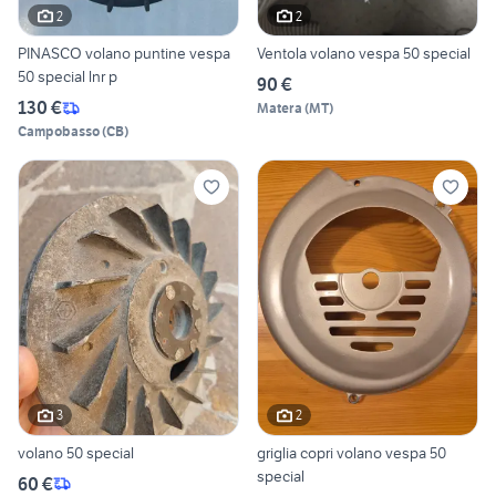
2
2
PINASCO volano puntine vespa
Ventola volano vespa 50 special
50 special lnr p
90 €
130 €
Matera
(
MT
)
Campobasso
(
CB
)
3
2
volano 50 special
griglia copri volano vespa 50
special
60 €