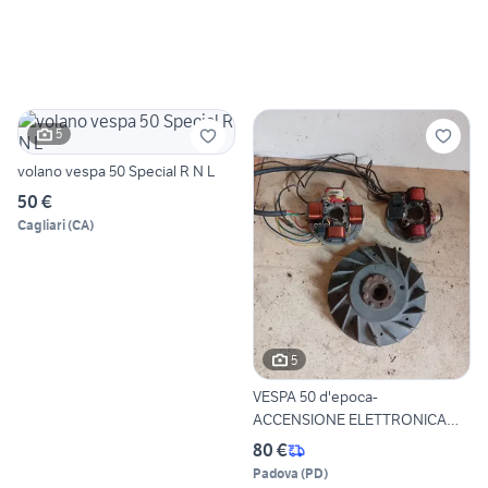
5
volano vespa 50 Special R N L
50 €
Cagliari
(
CA
)
5
VESPA 50 d'epoca-
ACCENSIONE ELETTRONICA
CONO 20
80 €
Padova
(
PD
)