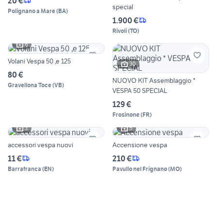
20 €
special
Polignano a Mare
(
BA
)
1.900 €
Rivoli
(
TO
)
6
Volani Vespa 50 ,e 125
30
80 €
NUOVO KIT Assemblaggio *
Gravellona Toce
(
VB
)
VESPA 50 SPECIAL
129 €
Frosinone
(
FR
)
3
5
accessori vespa nuovi
Accensione vespa
11 €
210 €
Barrafranca
(
EN
)
Pavullo nel Frignano
(
MO
)