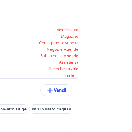
Modelli auto
Magazine
Consigli per la vendita
Negozi e Aziende
Subito per le Aziende
Assistenza
Ricerche salvate
Preferiti
Vendi
tino-alto adige
sh 125 usato cagliari
500x usata lecce
cagiva m