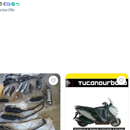
5 €
orino
(
TO
)