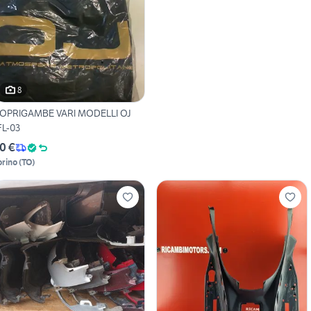
8
OPRIGAMBE VARI MODELLI OJ
FL-03
0 €
orino
(
TO
)