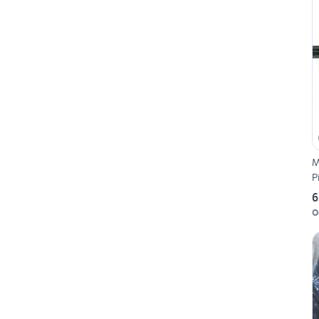
M
P
6
O