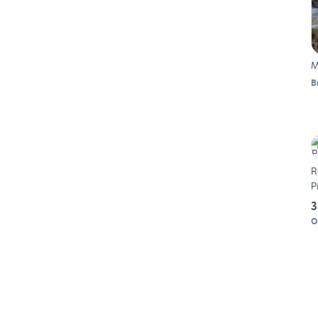
M
B
R
P
3
O