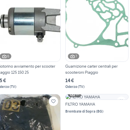
6
7
otorino avviamento per scooter
Guarnizione carter centrali per
iaggio 125 150 25
scooteroni Piaggio
5 €
14 €
derzo
(
TV
)
Oderzo
(
TV
)
10
FILTRO YAMAHA
Brembate di Sopra
(
BG
)