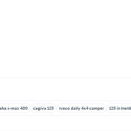
aha x-max 400
cagiva 125
iveco daily 4x4 camper
125 in tren