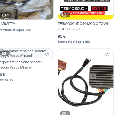
24
2
ARMITTA
TERMOSCUDO KYMCO X-TOWN
CT/CITY 125/300
rembate di Sopra
(
BG
)
95 €
Brembate di Sopra
(
BG
)
6
egolatore tensione scooter
iaggio Vespa Minarell
5 €
derzo
(
TV
)
5