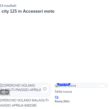
24 risultati
 city 125 in Accessori moto
Vetrina
Sella nuova
4
OPERCHIO VOLANO MALAGUTI-
Roma
(
RM
)
IAGGIO-APRILIA 8482585