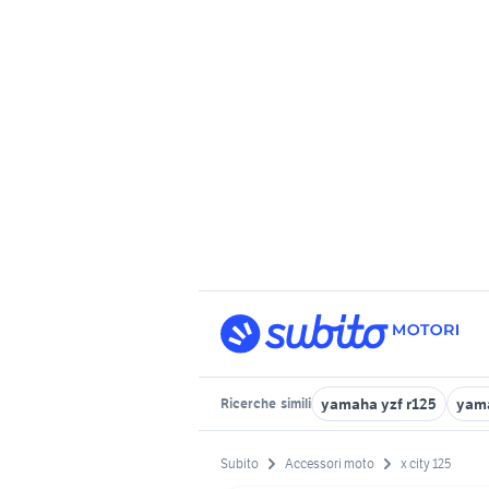
yamaha yzf r125
yam
Ricerche
simili
Subito
Accessori moto
x city 125