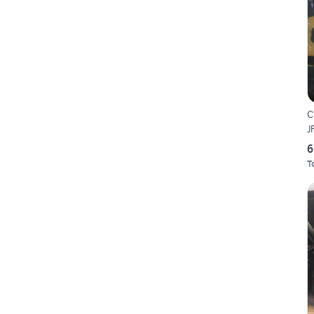
C
J
6
T