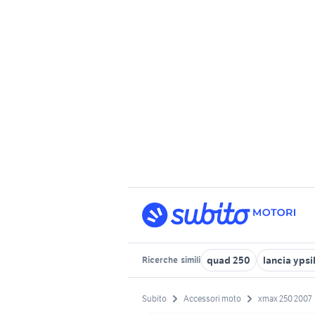
quad 250
lancia ypsi
Ricerche
simili
Subito
Accessori moto
xmax 250 2007