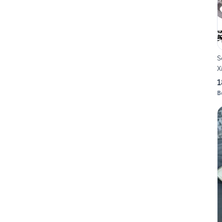
S
X
1
B