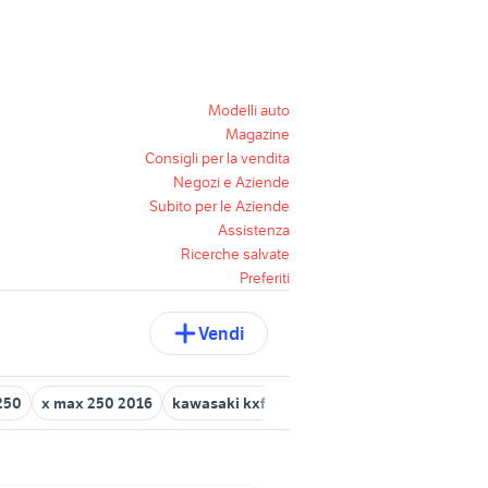
Modelli auto
Magazine
Consigli per la vendita
Negozi e Aziende
Subito per le Aziende
Assistenza
Ricerche salvate
Preferiti
Vendi
250
x max 250 2016
kawasaki kxf 250
mazda 3 2007 auto
ho