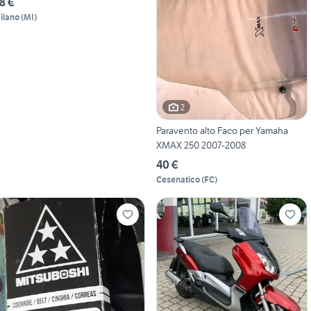
8 €
ilano
(
MI
)
2
Paravento alto Faco per Yamaha
XMAX 250 2007-2008
40 €
Cesenatico
(
FC
)