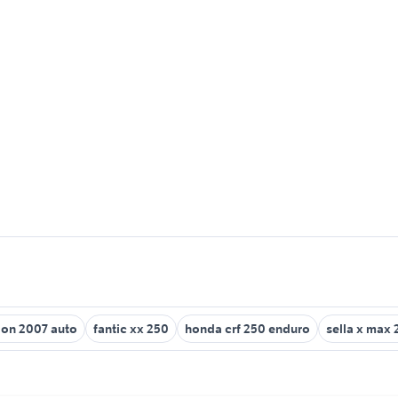
lon 2007 auto
fantic xx 250
honda crf 250 enduro
sella x max 