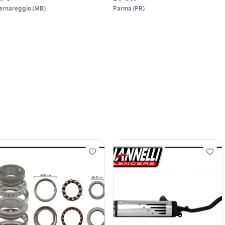
ernareggio
(
MB
)
Parma
(
PR
)