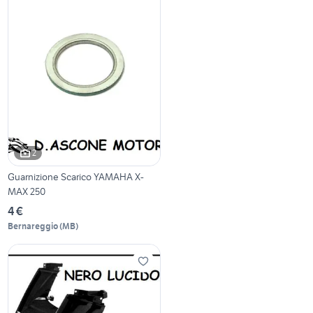
2
Guarnizione Scarico YAMAHA X-
MAX 250
4 €
Bernareggio
(
MB
)