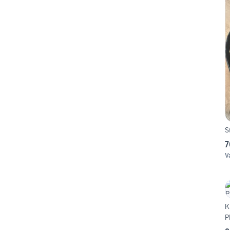
S
7
V
K
P