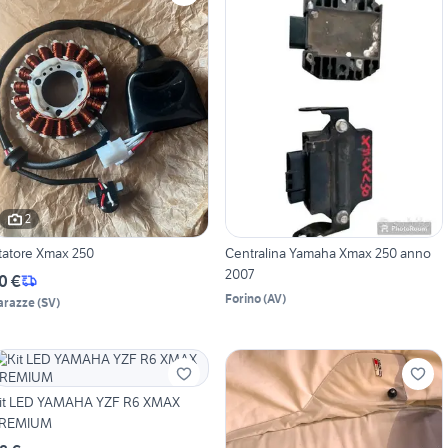
2
tatore Xmax 250
Centralina Yamaha Xmax 250 anno
2007
0 €
Forino
(
AV
)
arazze
(
SV
)
it LED YAMAHA YZF R6 XMAX
REMIUM