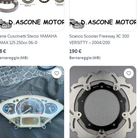
2
2
erie Cuscinetti Sterzo YAMAHA
Scarico Scooter Freeway XC 300
MAX 125 250cc 06-0
VERSITTY – 2004/200
8 €
190 €
ernareggio
(
MB
)
Bernareggio
(
MB
)