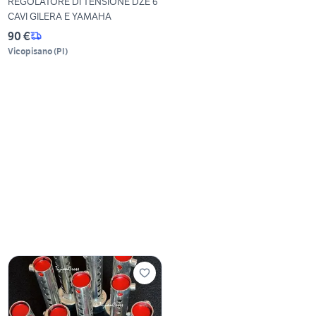
REGOLATORE DI TENSIONE DZE 6
CAVI GILERA E YAMAHA
90 €
Vicopisano
(
PI
)