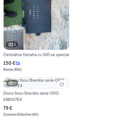
3
Centralina Yamaha xv 500 se special
150 €
Roma
(
RM
)
2
Disco fisso Brembo serie ORO
68B407E4
79 €
Cusano Milanino
(
MI
)