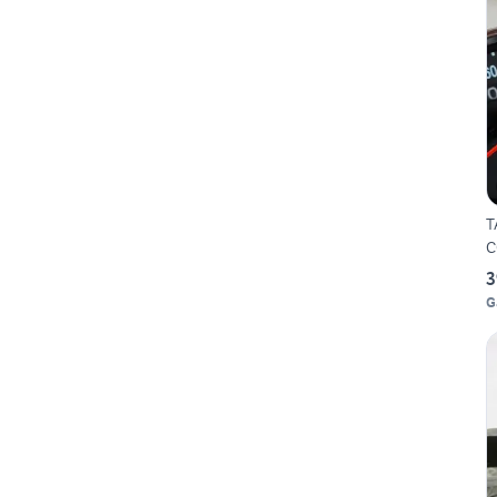
T
C
3
G