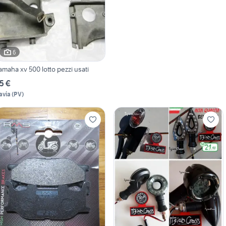
6
amaha xv 500 lotto pezzi usati
5 €
avia
(
PV
)