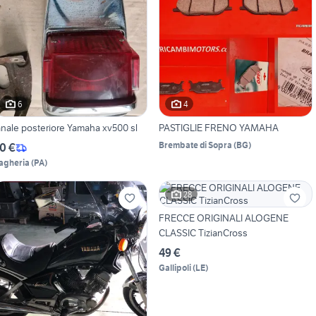
6
4
anale posteriore Yamaha xv500 sl
PASTIGLIE FRENO YAMAHA
Brembate di Sopra
(
BG
)
0 €
agheria
(
PA
)
28
FRECCE ORIGINALI ALOGENE
CLASSIC TizianCross
49 €
Gallipoli
(
LE
)