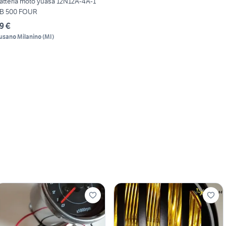
atteria moto yuasa 12N12A-4A-1
B 500 FOUR
9 €
usano Milanino
(
MI
)