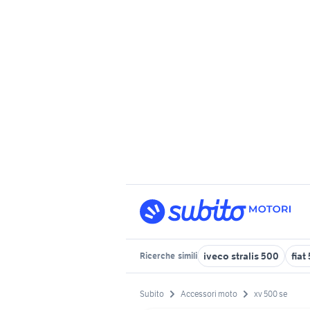
iveco stralis 500
fiat
Ricerche
simili
Subito
Accessori moto
xv 500 se