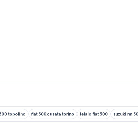
 500 topolino
fiat 500x usata torino
telaio fiat 500
suzuki rm 5