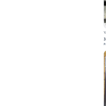
Y
3
P