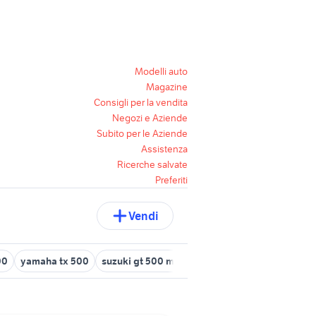
Modelli auto
Magazine
Consigli per la vendita
Negozi e Aziende
Subito per le Aziende
Assistenza
Ricerche salvate
Preferiti
Vendi
00
yamaha tx 500
suzuki gt 500 moto
cerchi 500 abarth 17 usa