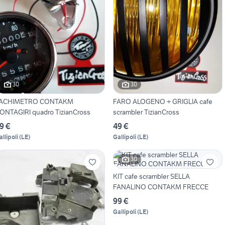
30
30
ACHIMETRO CONTAKM
FARO ALOGENO + GRIGLIA cafe
ONTAGIRI quadro TizianCross
scrambler TizianCross
9 €
49 €
allipoli
(
LE
)
Gallipoli
(
LE
)
30
KIT cafe scrambler SELLA
FANALINO CONTAKM FRECCE
99 €
Gallipoli
(
LE
)