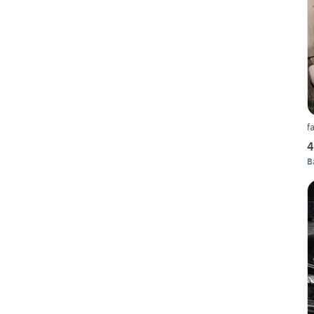
f
4
B