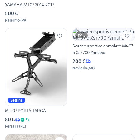
YAMAHA MT07 2014-2017
500 €
Palermo
(
PA
)
3
Scarico sportivo completo Mt-07
o Xsr 700 Yamaha
200 €
Noviglio
(
MI
)
Vetrina
MT-07 PORTA TARGA
80 €
Ferrara
(
FE
)