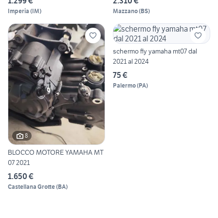
1.299 €
2.310 €
Imperia
(
IM
)
Mazzano
(
BS
)
schermo fly yamaha mt07 dal
2021 al 2024
75 €
Palermo
(
PA
)
8
BLOCCO MOTORE YAMAHA MT
07 2021
1.650 €
Castellana Grotte
(
BA
)