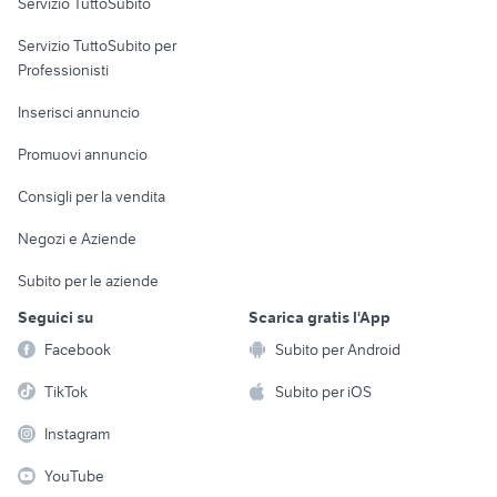
Servizio TuttoSubito
elettronica
per la casa e la
sports e hobby
Servizio TuttoSubito per
persona
Informatica
Animali
Professionisti
Arredamento e
Console e
Accessori per
Casalinghi
Inserisci annuncio
Videogiochi
animali
Elettrodomestici
Promuovi annuncio
Audio/Video
Musica e Film
Giardino e Fai da te
Consigli per la vendita
Fotografia
Libri e Riviste
Abbigliamento e
Negozi e Aziende
Telefonia
Strumenti Musicali
Accessori
Subito per le aziende
Sports
Tutto per i bambini
Seguici su
Scarica gratis l'App
Biciclette
Facebook
Subito per Android
Collezionismo
TikTok
Subito per iOS
Instagram
YouTube