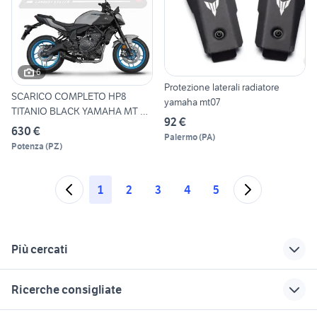
6
Protezione laterali radiatore
SCARICO COMPLETO HP8
yamaha mt07
TITANIO BLACK YAMAHA MT 07
92 €
–
630 €
Palermo
(
PA
)
Potenza
(
PZ
)
1
2
3
4
5
Più cercati
Correlati
Richerche simili
Suggerimenti
Ricerche consigliate
yamaha mt09 2017
mt07 2017 moto
yamaha mt 07 2018
moto
vespa 90 ss
moto 125 usate sardegna