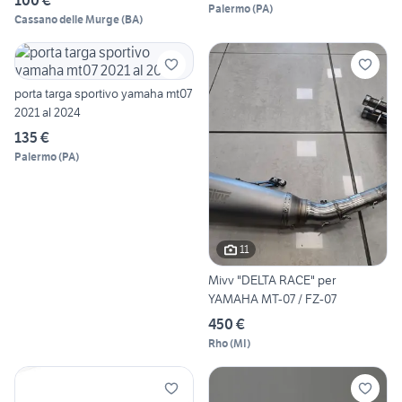
100 €
Palermo
(
PA
)
Cassano delle Murge
(
BA
)
porta targa sportivo yamaha mt07
2021 al 2024
135 €
Palermo
(
PA
)
11
Mivv "DELTA RACE" per
YAMAHA MT-07 / FZ-07
450 €
Rho
(
MI
)