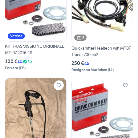
Vetrina
6
KIT TRASMISSIONE ORIGINALE
Quickshifter Healtech wifi MT07
MT-07 2016-18
Tracer 700 cp2
100 €
250 €
Ferrara
(
FE
)
Rosignano Marittimo
(
LI
)