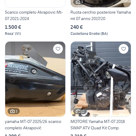
3
Scarico completo Akrapovic Mt-
Ruota cerchio posteriore Yamaha
07 2021-2024
mt 07 anno 2017/20
1.500 €
240 €
Rosa'
(
VI
)
Castellana Grotte
(
BA
)
3
12
yamaha MT-07 2025/26 scarico
MOTORE Yamaha MT-07 2018
completo Akrapovič
SWAP ATV Quad Kit Comp