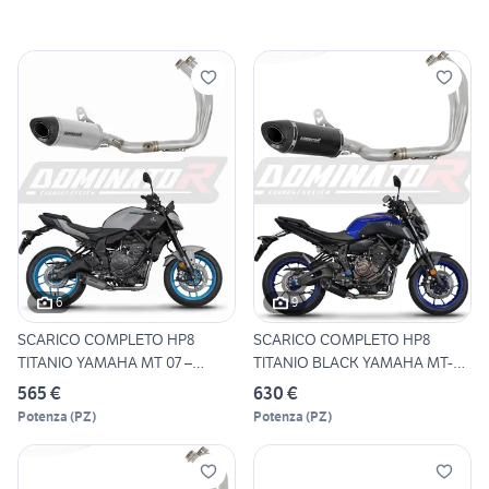
6
9
SCARICO COMPLETO HP8
SCARICO COMPLETO HP8
TITANIO YAMAHA MT 07 –
TITANIO BLACK YAMAHA MT-
TRACER
07/ T
565 €
630 €
Potenza
(
PZ
)
Potenza
(
PZ
)