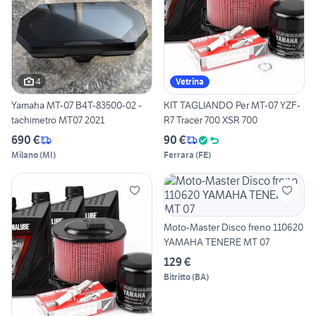
4
Vetrina
Yamaha MT-07 B4T-83500-02 -
KIT TAGLIANDO Per MT-07 YZF-
tachimetro MT07 2021
R7 Tracer 700 XSR 700
690 €
90 €
Milano
(
MI
)
Ferrara
(
FE
)
Moto-Master Disco freno 110620
YAMAHA TENERE MT 07
129 €
Bitritto
(
BA
)