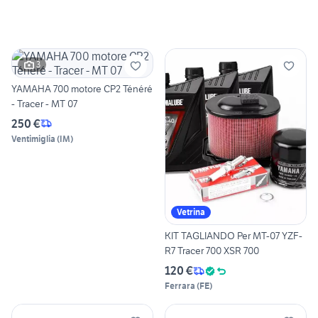
3
YAMAHA 700 motore CP2 Ténéré
- Tracer - MT 07
250 €
Ventimiglia
(
IM
)
Vetrina
KIT TAGLIANDO Per MT-07 YZF-
R7 Tracer 700 XSR 700
120 €
Ferrara
(
FE
)