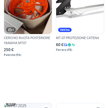
6
Vetrina
CERCHIO RUOTA POSTERIORE
MT-07 PROTEZIONE CATENA
YAMAHA MT07
60 €
250 €
Ferrara
(
FE
)
Palermo
(
PA
)
3