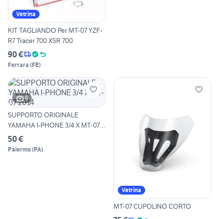
Vetrina
KIT TAGLIANDO Per MT-07 YZF-
R7 Tracer 700 XSR 700
90 €
Ferrara
(
FE
)
6
SUPPORTO ORIGINALE
YAMAHA I-PHONE 3/4 X MT-07
2014
50 €
Palermo
(
PA
)
Vetrina
MT-07 CUPOLINO CORTO