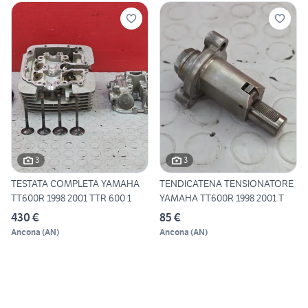
3
3
TESTATA COMPLETA YAMAHA
TENDICATENA TENSIONATORE
TT600R 1998 2001 TTR 600 1
YAMAHA TT600R 1998 2001 T
430 €
85 €
Ancona
(
AN
)
Ancona
(
AN
)