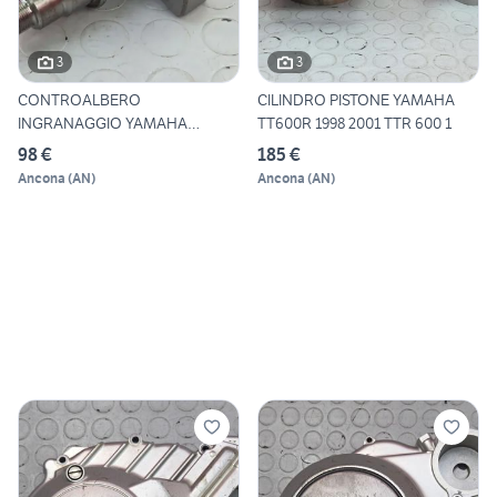
3
3
CONTROALBERO
CILINDRO PISTONE YAMAHA
INGRANAGGIO YAMAHA
TT600R 1998 2001 TTR 600 1
TT600R 1998 2001 T
98 €
185 €
Ancona
(
AN
)
Ancona
(
AN
)