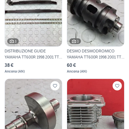
3
3
DISTRIBUZIONE GUIDE
DESMO DESMODROMICO
YAMAHA TT600R 1998 2001 TTR
YAMAHA TT600R 1998 2001 TTR
60
600
38 €
60 €
Ancona
(
AN
)
Ancona
(
AN
)