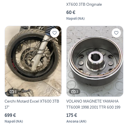
XT600 3TB Originale
60 €
Napoli
(
NA
)
6
3
Cerchi Motard Excel XT600 3TB
VOLANO MAGNETE YAMAHA
17”
TT600R 1998 2001 TTR 600 199
699 €
175 €
Napoli
(
NA
)
Ancona
(
AN
)