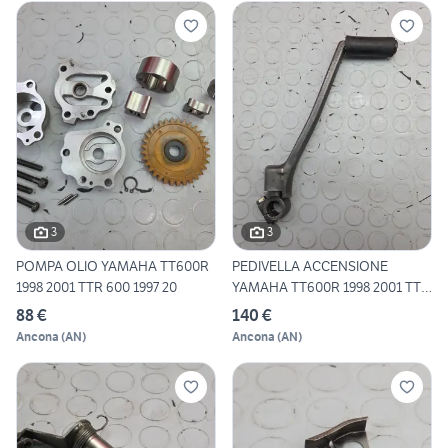
3
3
POMPA OLIO YAMAHA TT600R
PEDIVELLA ACCENSIONE
1998 2001 TTR 600 1997 20
YAMAHA TT600R 1998 2001 TTR
6
88 €
140 €
Ancona
(
AN
)
Ancona
(
AN
)