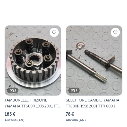
3
3
TAMBURELLO FRIZIONE
SELETTORE CAMBIO YAMAHA
YAMAHA TT600R 1998 2001 TTR
TT600R 1998 2001 TTR 600 1
60
185 €
78 €
Ancona
(
AN
)
Ancona
(
AN
)