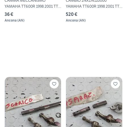
CAMMA MECCANISMO
CAMBIO 2NX174110000
YAMAHA TT600R 1998 2001 TTR
YAMAHA TT600R 1998 2001 TTR
600 1
60
36 €
520 €
Ancona
(
AN
)
Ancona
(
AN
)