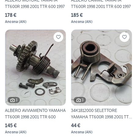
ALBERO MOTORE YAMAHA
ALBERO CAMME YAMAHA
TT600R 1998 2001 TTR 600 1997
TT600R 1998 2001 TTR 600 1997
178 €
185 €
Ancona
(
AN
)
Ancona
(
AN
)
3
3
ALBERO AVVIAMENTO YAMAHA
34K1812000 SELETTORE
TT600R 1998 2001 TTR 600
YAMAHA TT600R 1998 2001 TTR
6
145 €
44 €
Ancona
(
AN
)
Ancona
(
AN
)