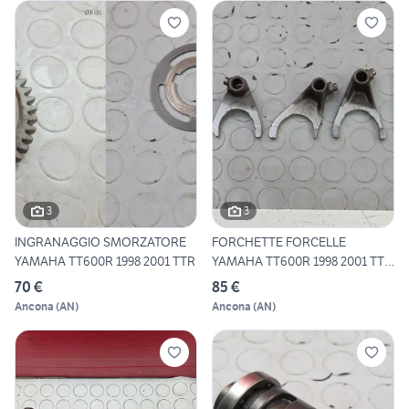
3
3
INGRANAGGIO SMORZATORE
FORCHETTE FORCELLE
YAMAHA TT600R 1998 2001 TTR
YAMAHA TT600R 1998 2001 TTR
600
70 €
85 €
Ancona
(
AN
)
Ancona
(
AN
)