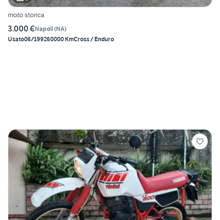
moto storica
3.000 €
Napoli
(
NA
)
Usato
06/1992
60000 Km
Cross / Enduro