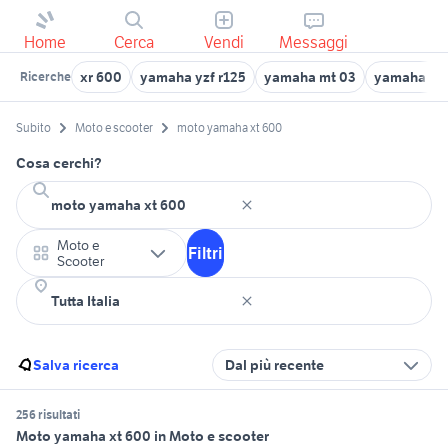
Home
Cerca
Vendi
Messaggi
xr 600
yamaha yzf r125
yamaha mt 03
yamaha x-
Ricerche
Subito
Moto e scooter
moto yamaha xt 600
Cosa cerchi?
Moto e
Filtri
Scooter
Salva ricerca
Dal più recente
256 risultati
Moto yamaha xt 600 in Moto e scooter