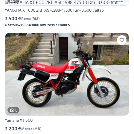
6
YAMAHA XT 600 2KF ASI-1988-47500 Km- 3.500 trattab
3.500 €
Roma
(
RM
)
Usato
06/1988
49000 Km
Cross / Enduro
6
Yamaha XT 600
3.200 €
Monza
(
MB
)