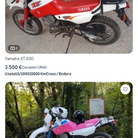
6
Yamaha XT 600
3.500 €
Cerveteri
(
RM
)
Usato
10/1990
20000 Km
Cross / Enduro