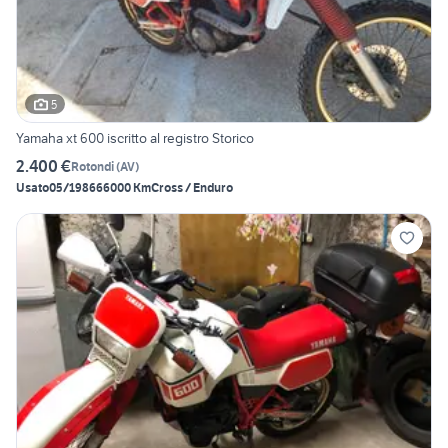
5
Yamaha xt 600 iscritto al registro Storico
2.400 €
Rotondi
(
AV
)
Usato
05/1986
66000 Km
Cross / Enduro