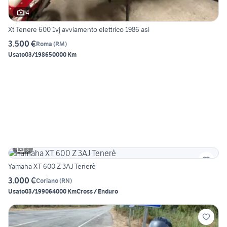
4
Xt Tenere 600 1vj avviamento elettrico 1986 asi
3.500 €
Roma
(
RM
)
Usato
03/1986
50000 Km
3
Yamaha XT 600 Z 3AJ Tenerè
3.000 €
Coriano
(
RN
)
Usato
03/1990
64000 Km
Cross / Enduro