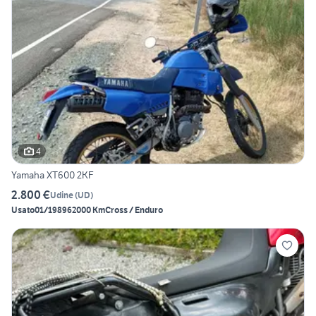
4
Yamaha XT600 2KF
2.800 €
Udine
(
UD
)
Usato
01/1989
62000 Km
Cross / Enduro