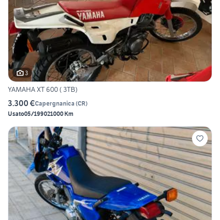
3
YAMAHA XT 600 ( 3TB)
3.300 €
Capergnanica
(
CR
)
Usato
05/1990
21000 Km