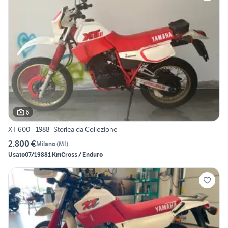
6
XT 600 - 1988 -Storica da Collezione
2.800 €
Milano
(
MI
)
Usato
07/1988
1 Km
Cross / Enduro