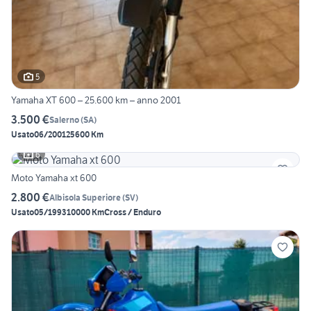
5
Yamaha XT 600 – 25.600 km – anno 2001
3.500 €
Salerno
(
SA
)
Usato
06/2001
25600 Km
6
Moto Yamaha xt 600
2.800 €
Albisola Superiore
(
SV
)
Usato
05/1993
10000 Km
Cross / Enduro