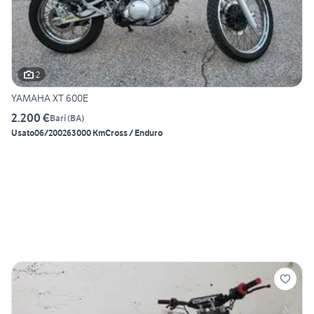
2
YAMAHA XT 600E
2.200 €
Bari
(
BA
)
Usato
06/2002
63000 Km
Cross / Enduro