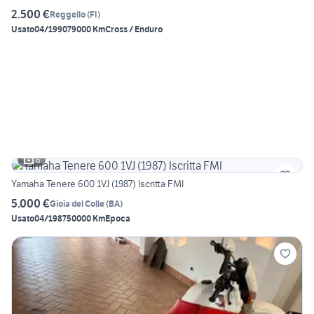
2.500 €
Reggello
(
FI
)
Usato
04/1990
79000 Km
Cross / Enduro
6
Yamaha Tenere 600 1VJ (1987) Iscritta FMI
5.000 €
Gioia del Colle
(
BA
)
Usato
04/1987
50000 Km
Epoca