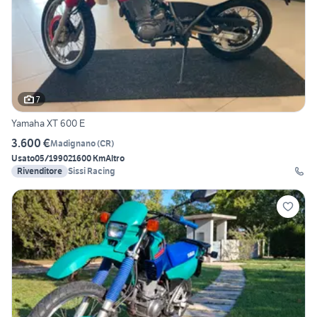
7
Yamaha XT 600 E
3.600 €
Madignano
(
CR
)
Usato
05/1990
21600 Km
Altro
Rivenditore
Sissi Racing