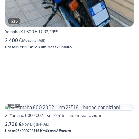
5
Yamaha XT 600 E, DJ02, 1999
2.400 €
Messina
(
ME
)
Usato
09/1999
41513 Km
Cross / Enduro
6
Xt Yamaha 600 2002 – km 22516 – buone condizioni
2.700 €
Novi Ligure
(
AL
)
Usato
05/2002
22516 Km
Cross / Enduro