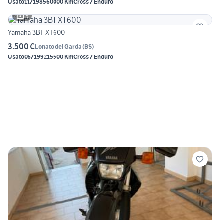
Usato
11/1985
60000 Km
Cross / Enduro
5
Yamaha 3BT XT600
3.500 €
Lonato del Garda
(
BS
)
Usato
06/1992
15500 Km
Cross / Enduro