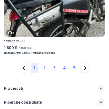
6
Yamaha xt600
1.800 €
Trieste
(
TS
)
Usato
09/1998
3900 Km
Cross / Enduro
1
2
3
4
5
Più cercati
Correlati
Richerche simili
Suggerimenti
Ricerche consigliate
monoammortizzatore
yamaha xt 600 3tb
yamaha xt 600