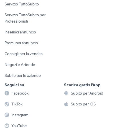
Servizio TuttoSubito
elettronica
per la casa e la
sports e hobby
Servizio TuttoSubito per
persona
Informatica
Animali
Professionisti
Arredamento e
Console e
Accessori per
Casalinghi
Inserisci annuncio
Videogiochi
animali
Elettrodomestici
Promuovi annuncio
Audio/Video
Musica e Film
Giardino e Fai da te
Consigli per la vendita
Fotografia
Libri e Riviste
Abbigliamento e
Negozi e Aziende
Telefonia
Strumenti Musicali
Accessori
Subito per le aziende
Sports
Tutto per i bambini
Seguici su
Scarica gratis l'App
Biciclette
Facebook
Subito per Android
Collezionismo
TikTok
Subito per iOS
Instagram
YouTube