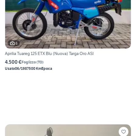
6
Aprilia Tuareg 125 ETX Blu (Nuova) Targa Oro ASI
4.500 €
Foglizzo
(
TO
)
Usato
06/1987
500 Km
Epoca