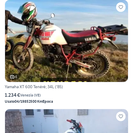
6
Yamaha XT 600 Tenéré; 34L ('85)
1.234 €
Venezia
(
VE
)
Usato
04/1985
2500 Km
Epoca