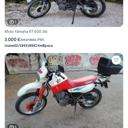
5
Moto Yamaha XT 600 3tb
3.000 €
Amandola
(
FM
)
Usato
03/1993
19982 Km
Epoca
6