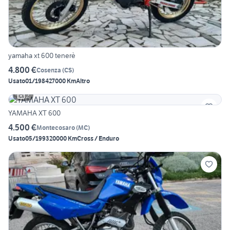
yamaha xt 600 tenerè
4.800 €
Cosenza
(
CS
)
Usato
01/1984
27000 Km
Altro
2
YAMAHA XT 600
4.500 €
Montecosaro
(
MC
)
Usato
05/1993
20000 Km
Cross / Enduro