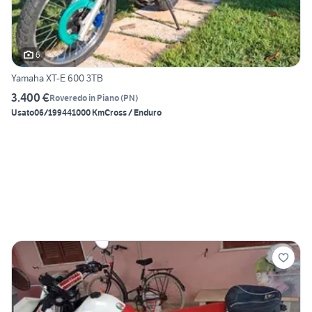
6
Yamaha XT-E 600 3TB
3.400 €
Roveredo in Piano
(
PN
)
Usato
06/1994
41000 Km
Cross / Enduro