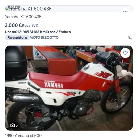
8
Yamaha XT 600 43F
3.000 €
Rosa'
(
VI
)
Usato
01/1985
24188 Km
Cross / Enduro
Rivenditore
MOTO BIZZOTTO
5
1990 Yamaha xt 600