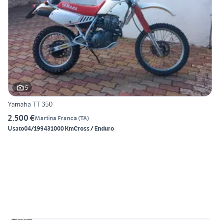
5
Yamaha TT 350
2.500 €
Martina Franca
(
TA
)
Usato
04/1994
31000 Km
Cross / Enduro