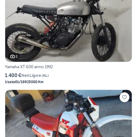
6
Yamaha XT 600 anno 1992
1.400 €
Novi Ligure
(
AL
)
Usato
01/1992
5000 Km