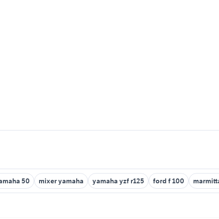
amaha 50
mixer yamaha
yamaha yzf r125
ford f 100
marmitt