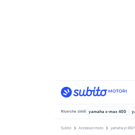
yamaha x-max 400
y
Ricerche
simili
Subito
Accessori moto
yamaha yz 450 f