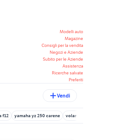
Modelli auto
Magazine
Consigli per la vendita
Negozi e Aziende
Subito per le Aziende
Assistenza
Ricerche salvate
Preferiti
Vendi
a f12
yamaha yz 250 carene
volante smart 450
yamaha rs 125