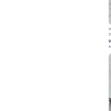
V
2
9
A