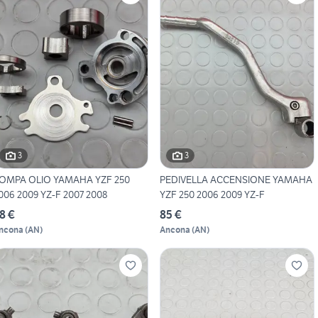
3
3
OMPA OLIO YAMAHA YZF 250
PEDIVELLA ACCENSIONE YAMAHA
006 2009 YZ-F 2007 2008
YZF 250 2006 2009 YZ-F
8 €
85 €
ncona
(
AN
)
Ancona
(
AN
)