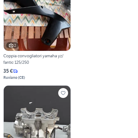
2
Coppia convogliatori yamaha yz/
fantic 125/250
35 €
Ruviano
(
CE
)