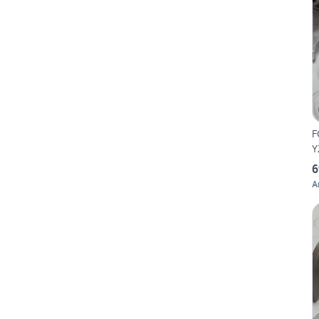
F
Y
6
A