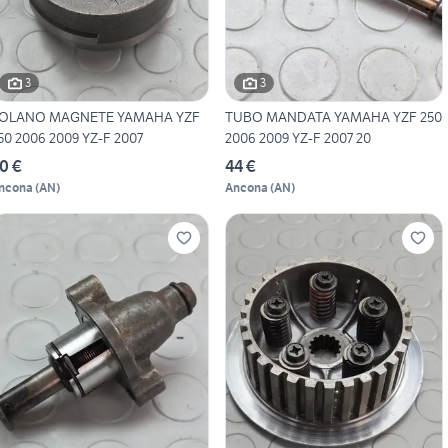
3
3
OLANO MAGNETE YAMAHA YZF
TUBO MANDATA YAMAHA YZF 250
50 2006 2009 YZ-F 2007
2006 2009 YZ-F 2007 20
0 €
44 €
ncona
(
AN
)
Ancona
(
AN
)