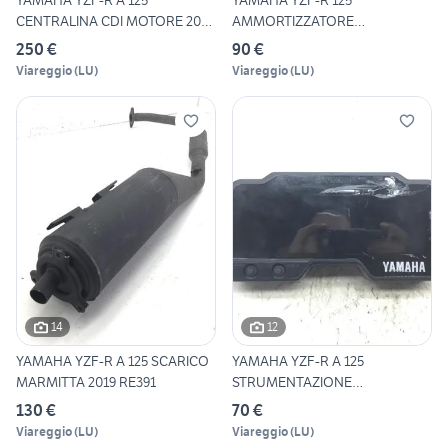
YAMAHA YZF-R A 125
YAMAHA YZF-R 125
CENTRALINA CDI MOTORE 2019
AMMORTIZZATORE
RE39
POSTERIORE 2008 20
250 €
90 €
Viareggio
(
LU
)
Viareggio
(
LU
)
14
12
YAMAHA YZF-R A 125 SCARICO
YAMAHA YZF-R A 125
MARMITTA 2019 RE391
STRUMENTAZIONE
CONTACHILOMETRI
130 €
70 €
Viareggio
(
LU
)
Viareggio
(
LU
)