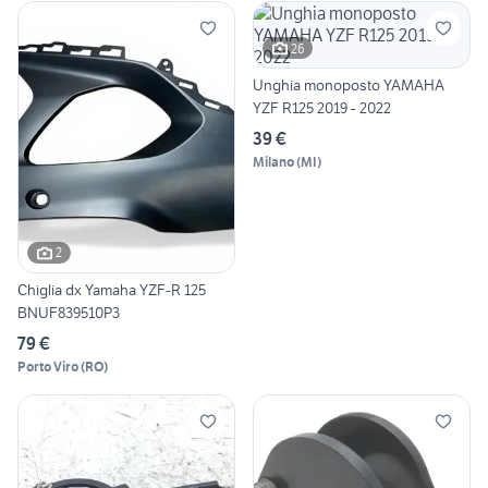
26
Unghia monoposto YAMAHA
YZF R125 2019 - 2022
39 €
Milano
(
MI
)
2
Chiglia dx Yamaha YZF-R 125
BNUF839510P3
79 €
Porto Viro
(
RO
)