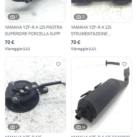
7
12
YAMAHA YZF-R A 125 PIASTRA
YAMAHA YZF-R A 125
SUPERIORE FORCELLA SUPP
STRUMENTAZIONE
CONTACHILOMETRI
70 €
70 €
Viareggio
(
LU
)
Viareggio
(
LU
)
7
14