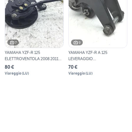
7
9
YAMAHA YZF-R 125
YAMAHA YZF-R A 125
ELETTROVENTOLA 2008 2011
LEVERAGGIO
RE061
AMMORTIZZATORE POSTE
80 €
70 €
Viareggio
(
LU
)
Viareggio
(
LU
)