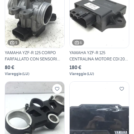
9
6
YAMAHA YZF-R 125 CORPO
YAMAHA YZF-R 125
FARFALLATO CON SENSORI
CENTRALINA MOTORE CDI 2008
2008
2011 R
80 €
180 €
Viareggio
(
LU
)
Viareggio
(
LU
)