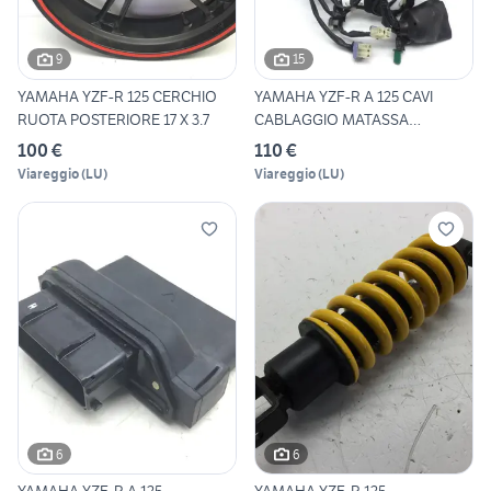
9
15
YAMAHA YZF-R 125 CERCHIO
YAMAHA YZF-R A 125 CAVI
RUOTA POSTERIORE 17 X 3.7
CABLAGGIO MATASSA
IMPIANTO
100 €
110 €
Viareggio
(
LU
)
Viareggio
(
LU
)
6
6