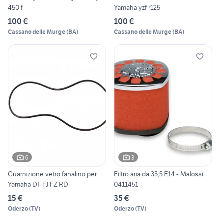
450 f
Yamaha yzf r125
100 €
100 €
Cassano delle Murge
(
BA
)
Cassano delle Murge
(
BA
)
6
3
Guarnizione vetro fanalino per
Filtro aria da 35,5 E14 - Malossi
Yamaha DT FJ FZ RD
0411451
15 €
35 €
Oderzo
(
TV
)
Oderzo
(
TV
)