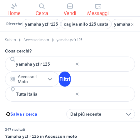
Home
Cerca
Vendi
Messaggi
yamaha yzf r125
cagiva mito 125 usata
yamaha x-m
Ricerche
Subito
Accessori moto
yamaha yzf r 125
Cosa cerchi?
Accessori
Filtri
Moto
Salva ricerca
Dal più recente
347 risultati
Yamaha yzf r 125 in Accessori moto