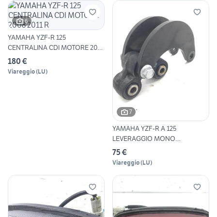
6
YAMAHA YZF-R 125
CENTRALINA CDI MOTORE 2008
2011 R
180 €
Viareggio
(
LU
)
7
YAMAHA YZF-R A 125
LEVERAGGIO MONO
AMMORTIZZATORE
75 €
Viareggio
(
LU
)