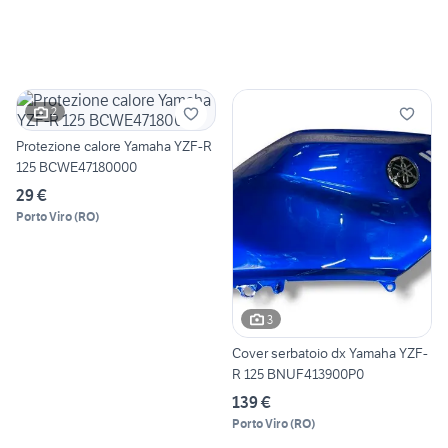
2
Protezione calore Yamaha YZF-R
125 BCWE47180000
29 €
Porto Viro
(
RO
)
3
Cover serbatoio dx Yamaha YZF-
R 125 BNUF413900P0
139 €
Porto Viro
(
RO
)