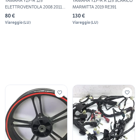
YAMAHA YZF-R 125
YAMAHA YZF-R A 125 SCARICO
ELETTROVENTOLA 2008 2011
MARMITTA 2019 RE391
RE061
80 €
130 €
Viareggio
(
LU
)
Viareggio
(
LU
)