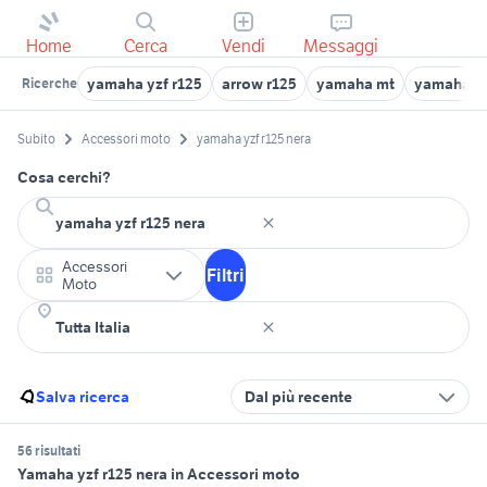
Home
Cerca
Vendi
Messaggi
yamaha yzf r125
arrow r125
yamaha mt
yamaha xc
Ricerche
Subito
Accessori moto
yamaha yzf r125 nera
Cosa cerchi?
Accessori
Filtri
Moto
Salva ricerca
Dal più recente
56 risultati
Yamaha yzf r125 nera in Accessori moto