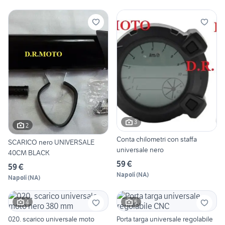
3
2
Conta chilometri con staffa
SCARICO nero UNIVERSALE
universale nero
40CM BLACK
59 €
59 €
Napoli
(
NA
)
Napoli
(
NA
)
4
5
020. scarico universale moto
Porta targa universale regolabile