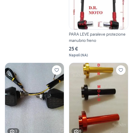
PARA LEVE paraleve protezione
manubrio freno
25 €
Napoli
(
NA
)
3
6