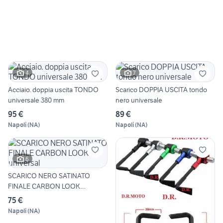
4
7
Acciaio. doppia uscita TONDO
Scarico DOPPIA USCITA tondo
universale 380 mm
nero universale
95 €
89 €
Napoli
(
NA
)
Napoli
(
NA
)
6
SCARICO NERO SATINATO
FINALE CARBON LOOK
universal
75 €
Napoli
(
NA
)