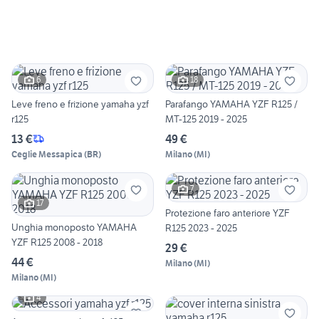
6
18
Leve freno e frizione yamaha yzf
Parafango YAMAHA YZF R125 /
r125
MT-125 2019 - 2025
13 €
49 €
Ceglie Messapica
(
BR
)
Milano
(
MI
)
7
17
Protezione faro anteriore YZF
Unghia monoposto YAMAHA
R125 2023 - 2025
YZF R125 2008 - 2018
29 €
44 €
Milano
(
MI
)
Milano
(
MI
)
4