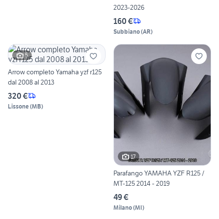
2023-2026
160 €
Subbiano
(
AR
)
5
Arrow completo Yamaha yzf r125
dal 2008 al 2013
320 €
Lissone
(
MB
)
17
Parafango YAMAHA YZF R125 /
MT-125 2014 - 2019
49 €
Milano
(
MI
)