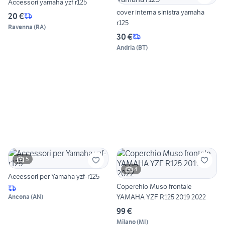
Accessori yamaha yzf r125
cover interna sinistra yamaha
20 €
r125
Ravenna
(
RA
)
30 €
Andria
(
BT
)
5
4
Accessori per Yamaha yzf-r125
Coperchio Muso frontale
YAMAHA YZF R125 2019 2022
Ancona
(
AN
)
99 €
Milano
(
MI
)