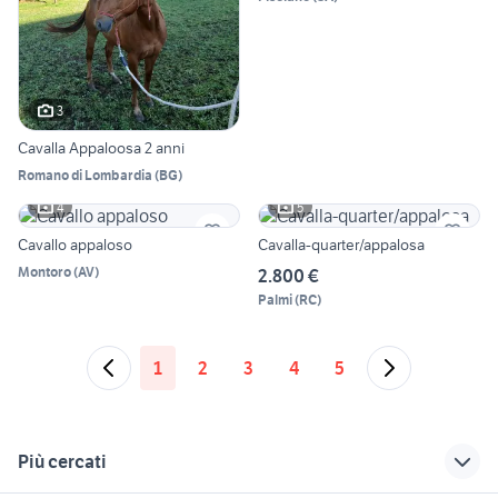
3
Cavalla Appaloosa 2 anni
Romano di Lombardia
(
BG
)
4
5
Cavallo appaloso
Cavalla-quarter/appalosa
Montoro
(
AV
)
2.800 €
Palmi
(
RC
)
1
2
3
4
5
Più cercati