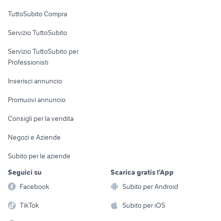
Uffici e Locali
TuttoSubito Compra
commerciali
Servizio TuttoSubito
elettronica
per la casa e la
sports e hobby
Servizio TuttoSubito per
persona
Informatica
Animali
Professionisti
Arredamento e
Console e
Accessori per
Casalinghi
Inserisci annuncio
Videogiochi
animali
Elettrodomestici
Promuovi annuncio
Audio/Video
Musica e Film
Giardino e Fai da te
Consigli per la vendita
Fotografia
Libri e Riviste
Abbigliamento e
Negozi e Aziende
Telefonia
Strumenti Musicali
Accessori
Subito per le aziende
Sports
Tutto per i bambini
Seguici su
Scarica gratis l'App
Biciclette
Facebook
Subito per Android
Collezionismo
TikTok
Subito per iOS