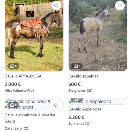
6
4
Cavallo APPALOOSA
Cavallo appaloso
2.000 €
600 €
Vibo Valentia
(
VV
)
Bisignano
(
CS
)
4
6
Cavallo Appaloosa
Cavalla appaloosa & puledra
3.200 €
paont
Sulmona
(
AQ
)
Catanzaro
(
CZ
)