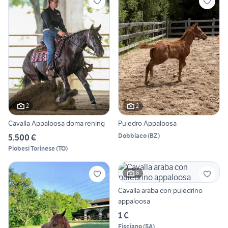
2
2
Cavalla Appaloosa doma rening
Puledro Appaloosa
Dobbiaco
(
BZ
)
5.500 €
Piobesi Torinese
(
TO
)
6
Cavalla araba con puledrino
appaloosa
1 €
Fisciano
(
SA
)