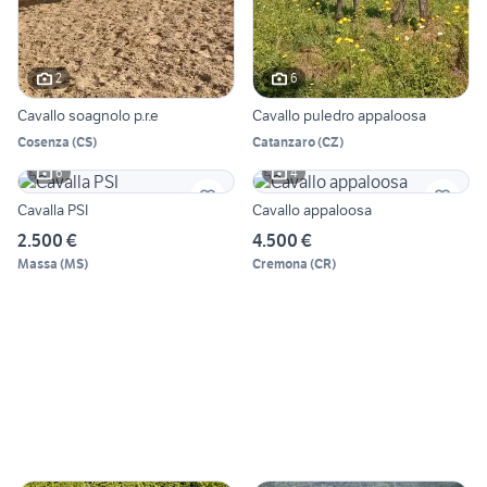
2
6
Cavallo soagnolo p.r.e
Cavallo puledro appaloosa
Cosenza
(
CS
)
Catanzaro
(
CZ
)
6
4
Cavalla PSI
Cavallo appaloosa
2.500 €
4.500 €
Massa
(
MS
)
Cremona
(
CR
)