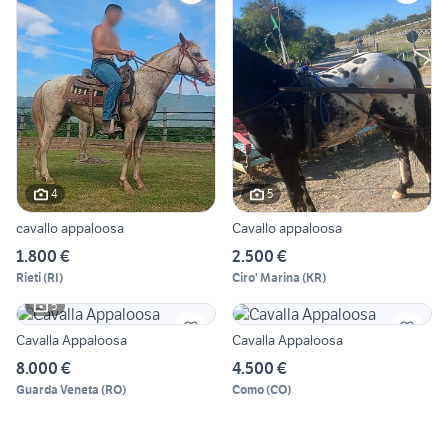
4
5
cavallo appaloosa
Cavallo appaloosa
1.800 €
2.500 €
Rieti
(
RI
)
Ciro' Marina
(
KR
)
5
Cavalla Appaloosa
Cavalla Appaloosa
8.000 €
4.500 €
Guarda Veneta
(
RO
)
Como
(
CO
)