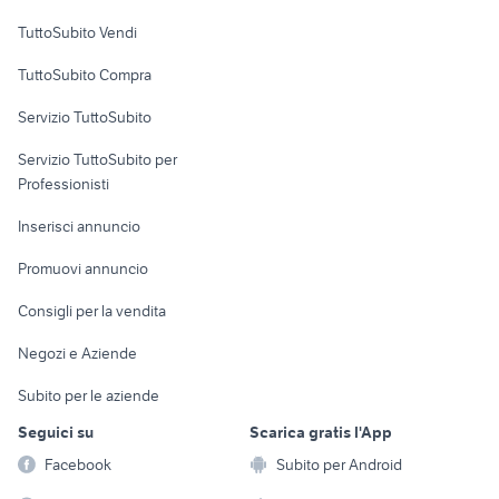
Case vacanza
TuttoSubito Vendi
Uffici e Locali
TuttoSubito Compra
commerciali
Servizio TuttoSubito
elettronica
per la casa e la
sports e hobby
Servizio TuttoSubito per
persona
Informatica
Animali
Professionisti
Arredamento e
Console e
Accessori per
Casalinghi
Inserisci annuncio
Videogiochi
animali
Elettrodomestici
Promuovi annuncio
Audio/Video
Musica e Film
Giardino e Fai da te
Consigli per la vendita
Fotografia
Libri e Riviste
Abbigliamento e
Negozi e Aziende
Telefonia
Strumenti Musicali
Accessori
Subito per le aziende
Sports
Tutto per i bambini
Seguici su
Scarica gratis l'App
Biciclette
Facebook
Subito per Android
Collezionismo