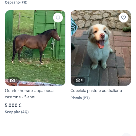
Ceprano
(
FR
)
6
6
Quarter horse x appaloosa -
Cucciola pastore australiano
castrone - 5 anni
Pistoia
(
PT
)
5.000 €
Scoppito
(
AQ
)