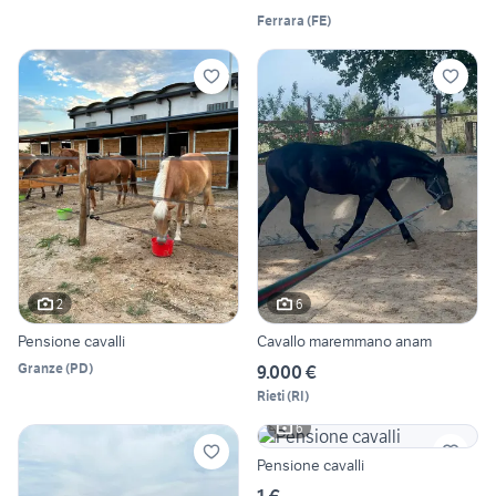
Ferrara
(
FE
)
2
6
Pensione cavalli
Cavallo maremmano anam
Granze
(
PD
)
9.000 €
Rieti
(
RI
)
6
Pensione cavalli