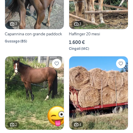
3
3
Capannina con grande paddock
Haflinger 20 mesi
Gussago
(
BS
)
1.600 €
Cingoli
(
MC
)
2
4