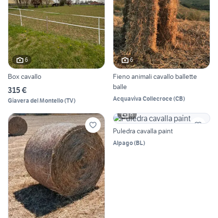
6
6
Box cavallo
Fieno animali cavallo ballette
balle
315 €
Acquaviva Collecroce
(
CB
)
Giavera del Montello
(
TV
)
6
Puledra cavalla paint
Alpago
(
BL
)