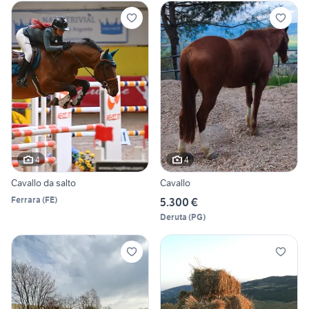
4
4
Cavallo da salto
Cavallo
Ferrara
(
FE
)
5.300 €
Deruta
(
PG
)