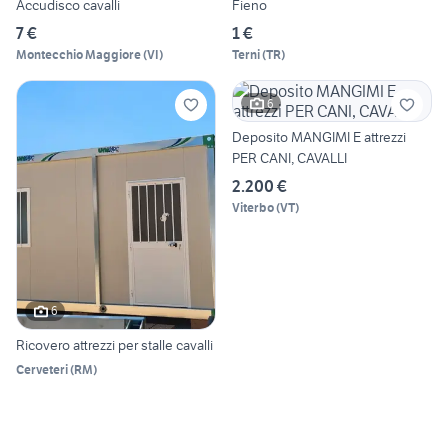
Accudisco cavalli
Fieno
7 €
1 €
Montecchio Maggiore
(
VI
)
Terni
(
TR
)
6
Deposito MANGIMI E attrezzi
PER CANI, CAVALLI
2.200 €
Viterbo
(
VT
)
6
Ricovero attrezzi per stalle cavalli
Cerveteri
(
RM
)