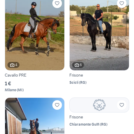
4
6
Cavallo PRE
Frisone
Scicli
(
RG
)
1 €
Milano
(
MI
)
Frisone
Chiaramonte Gulfi
(
RG
)