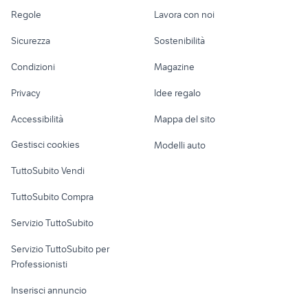
cavalli a buon
Accessori Auto
Camere/Posti letto
Servizi
vendita cucciolo procione
cani da caccia animali Lazio
Regole
Lavora con noi
stalla dei cavalli
cane da tartufo
cinta senese
cuccioli bichon frise animali
Moto e Scooter
Ville singole e a
Candidati in cerca di
cavalli terrasini
Sicurezza
Sostenibilità
schiera
lavoro
capre da latte animali Calabria
animali Dairago
Accessori Moto
animali Larciano
carrellini per cani disabili
Condizioni
Magazine
Terreni e rustici
Attrezzature di
Nautica
lavoro
animali Bagnoregio
animali Sciolze
Privacy
Idee regalo
Garage e box
acquari animali Venezia provincia
camon animali
Caravan e Camper
Accessibilità
Mappa del sito
Loft, mansarde e
Veicoli commerciali
altro
Gestisci cookies
Modelli auto
Case vacanza
TuttoSubito Vendi
Uffici e Locali
TuttoSubito Compra
commerciali
Servizio TuttoSubito
elettronica
per la casa e la
sports e hobby
Servizio TuttoSubito per
persona
Informatica
Animali
Professionisti
Arredamento e
Console e
Accessori per
Casalinghi
Inserisci annuncio
Videogiochi
animali