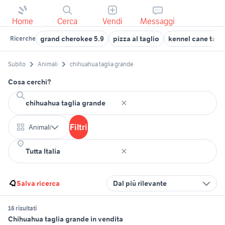
Home
Cerca
Vendi
Messaggi
grand cherokee 5.9
pizza al taglio
kennel cane tagl
Ricerche
Subito
Animali
chihuahua taglia grande
Cosa cerchi?
Filtri
Animali
Salva ricerca
Dal più rilevante
16 risultati
Chihuahua taglia grande in vendita