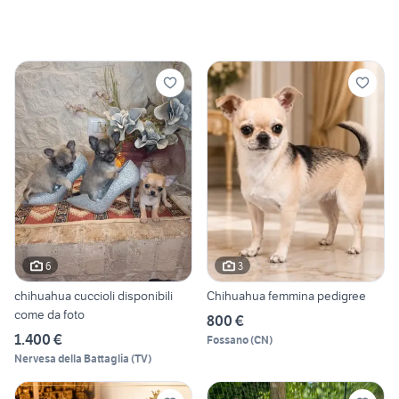
6
3
chihuahua cuccioli disponibili
Chihuahua femmina pedigree
come da foto
800 €
1.400 €
Fossano
(
CN
)
Nervesa della Battaglia
(
TV
)