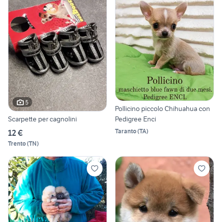
5
Pollicino piccolo Chihuahua con
Pedigree Enci
Scarpette per cagnolini
Taranto
(
TA
)
12 €
Trento
(
TN
)