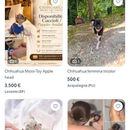
6
3
Chihuahua Micro-Toy Apple
Chihuahua femmina tricolor
head
500 €
3.500 €
Acqualagna
(
PU
)
Levanto
(
SP
)