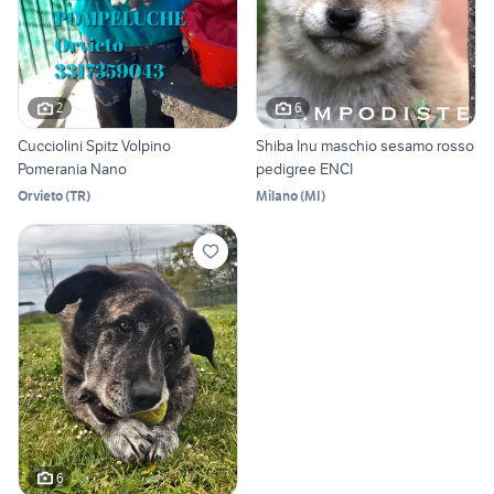
2
6
Cucciolini Spitz Volpino
Shiba Inu maschio sesamo rosso
Pomerania Nano
pedigree ENCI
Orvieto
(
TR
)
Milano
(
MI
)
6