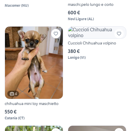
maschi,pelo lungo e corto
Macomer
(
NU
)
600 €
Novi Ligure
(
AL
)
Cuccioli Chihuahua volpino
380 €
Lonigo
(
VI
)
4
chihuahua mini toy maschietto
550 €
Catania
(
CT
)