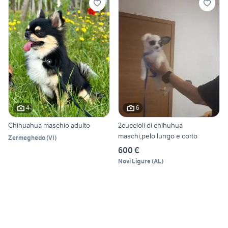
4
6
Chihuahua maschio adulto
2cuccioli di chihuhua
maschi,pelo lungo e corto
Zermeghedo
(
VI
)
600 €
Novi Ligure
(
AL
)