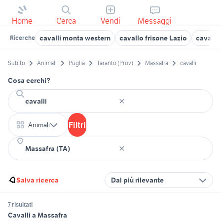
Home
Cerca
Vendi
Messaggi
cavalli monta western
cavallo frisone Lazio
cavalli 
Ricerche
Subito
Animali
Puglia
Taranto (Prov)
Massafra
cavalli
Cosa cerchi?
Filtri
Animali
Salva ricerca
Dal più rilevante
7 risultati
Cavalli a Massafra