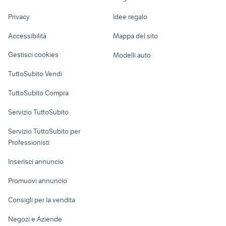
Nautica
lavoro
cuccioli online
animali San Donato Milanese
Privacy
Idee regalo
Garage e box
nascita gattini
maialino animali Sicilia
Caravan e Camper
Accessibilità
Mappa del sito
Loft, mansarde e
Veicoli commerciali
altro
Gestisci cookies
Modelli auto
Case vacanza
TuttoSubito Vendi
Uffici e Locali
TuttoSubito Compra
commerciali
Servizio TuttoSubito
elettronica
per la casa e la
sports e hobby
Servizio TuttoSubito per
persona
Informatica
Animali
Professionisti
Arredamento e
Console e
Accessori per
Casalinghi
Inserisci annuncio
Videogiochi
animali
Elettrodomestici
Promuovi annuncio
Audio/Video
Musica e Film
Giardino e Fai da te
Consigli per la vendita
Fotografia
Libri e Riviste
Abbigliamento e
Negozi e Aziende
Telefonia
Strumenti Musicali