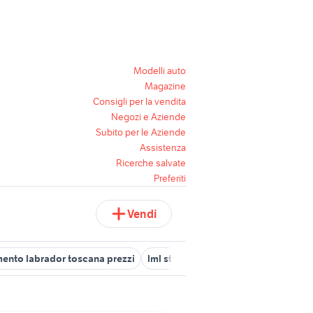
Modelli auto
Magazine
Consigli per la vendita
Negozi e Aziende
Subito per le Aziende
Assistenza
Ricerche salvate
Preferiti
Vendi
mento labrador toscana prezzi
lml star 200
labrador lecce
stuf