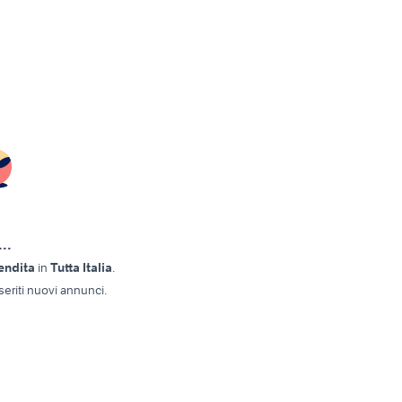
..
vendita
in
Tutta Italia
.
eriti nuovi annunci.