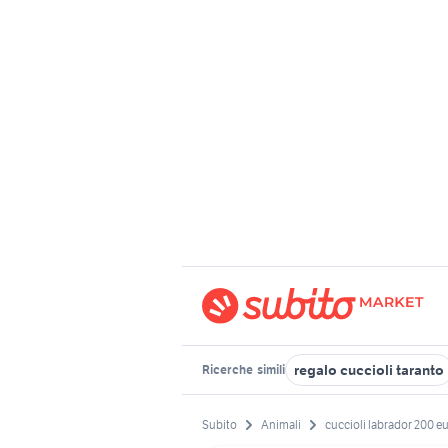
regalo cuccioli taranto
Ricerche
simili
Subito
Animali
cuccioli labrador 200 e