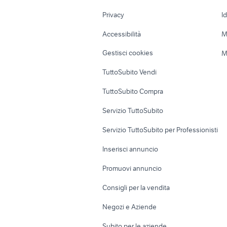
Nautica
Garage e box
Privacy
I
Caravan e Camper
Loft, mansarde 
Accessibilità
M
Veicoli commerciali
Case vacanza
Gestisci cookies
M
Uffici e Locali
TuttoSubito Vendi
commerciali
TuttoSubito Compra
Servizio TuttoSubito
Servizio TuttoSubito per Professionisti
Inserisci annuncio
Promuovi annuncio
Consigli per la vendita
Negozi e Aziende
Subito per le aziende