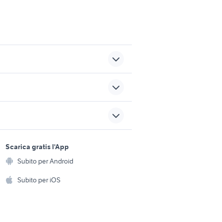
bico
gattini da adottare milano
cavallo trotto animali Lazio
sports e hobby
a
Scarica gratis l'App
Animali
gatti sassari
Subito per Android
ento e
e
axolotl
Accessori per animali
hi
Subito per iOS
Musica e Film
omestici
Libri e Riviste
e Fai da te