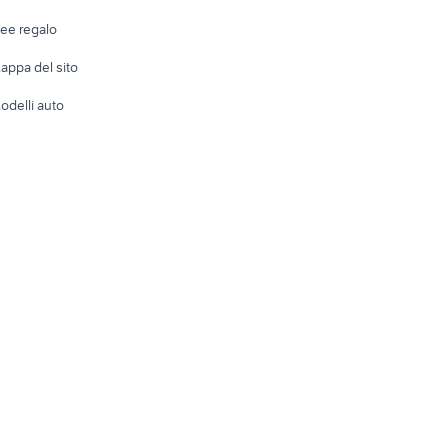
Telefonia
Abbigli
dee regalo
Accesso
e altro
appa del sito
Tutto per
odelli auto