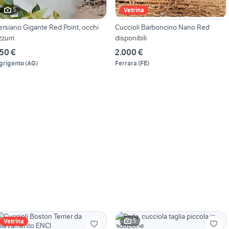
5
Vetrina
ersiano Gigante Red Point, occhi
Cuccioli Barboncino Nano Red
zzurri
disponibili
50 €
2.000 €
grigento
(
AG
)
Ferrara
(
FE
)
5
Vetrina