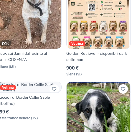
6
Vetrina
ck sui 3anni dal recinto al
Golden Retriever - disponibili dal 5
anile.COSENZA
settembre
ilano
(
MI
)
900 €
Siena
(
SI
)
Vetrina
uccioli di Border Collie Sable
zibellino)
99 €
astelfranco Veneto
(
TV
)