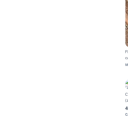
Flu
c
M
C
(
4
C