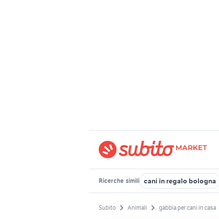
cani in regalo bologna
Ricerche
simili
Subito
Animali
gabbia per cani in casa