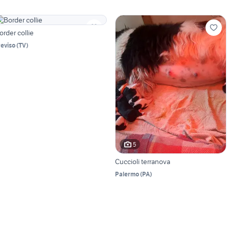
order collie
reviso
(
TV
)
5
Cuccioli terranova
Palermo
(
PA
)