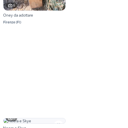
6
Oney da adottare
Firenze
(
FI
)
6
Neera e Skye