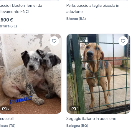
uccioli Boston Terrier da
Perla, cucciola taglia piccola in
llevamento ENCI
adozione
Bitonto
(
BA
)
.600 €
errara
(
FE
)
5
4
 cuccioli
Segugio italiano in adozione
rieste
(
TS
)
Bologna
(
BO
)