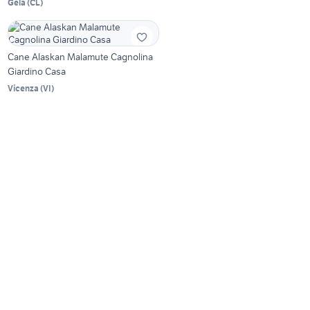
Gela
(
CL
)
Cane Alaskan Malamute Cagnolina
Giardino Casa
Vicenza
(
VI
)