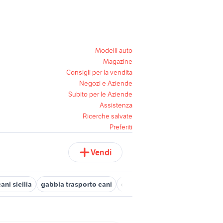
Modelli auto
Magazine
Consigli per la vendita
Negozi e Aziende
Subito per le Aziende
Assistenza
Ricerche salvate
Preferiti
Vendi
ani sicilia
gabbia trasporto cani
casa vacanza san benedetto de