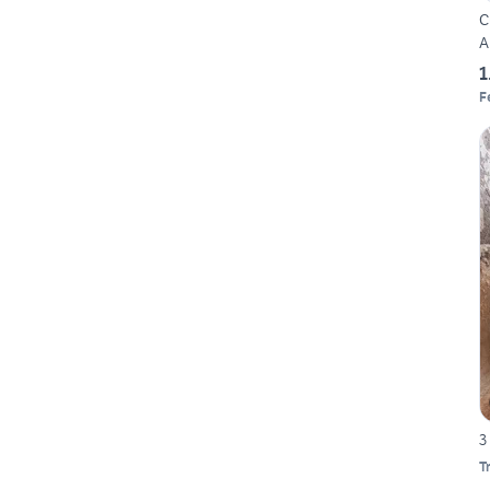
C
A
1
F
3
T