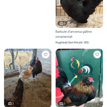
6
Barbute d'anversa galline
ornamentali
Nughedu San Nicolo'
(
SS
)
3
3