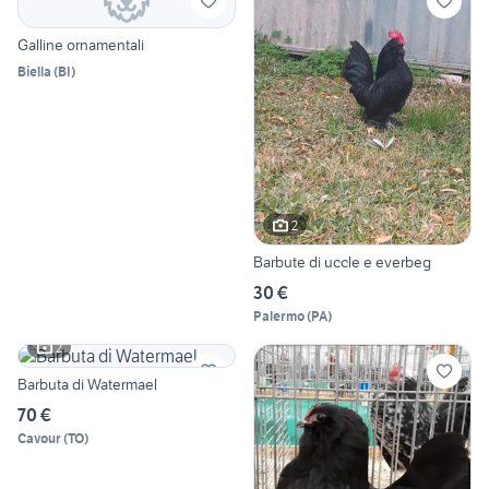
Galline ornamentali
Biella
(
BI
)
2
Barbute di uccle e everbeg
30 €
Palermo
(
PA
)
2
Barbuta di Watermael
70 €
Cavour
(
TO
)