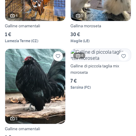
4
5
Galline ornamentali
Gallina moroseta
1 €
30 €
Lamezia Terme
(
CZ
)
Maglie
(
LE
)
4
Galline di piccola taglia mix
moroseta
7 €
Sarsina
(
FC
)
6
Galline ornamentali