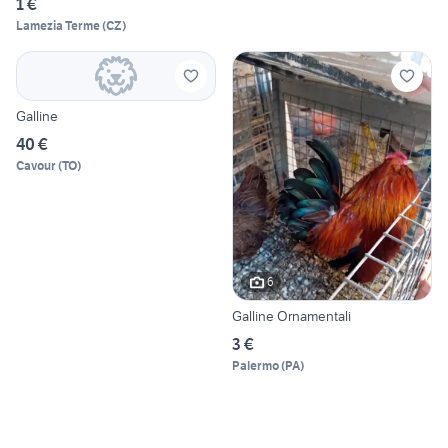
1 €
Lamezia Terme
(
CZ
)
Galline
40 €
Cavour
(
TO
)
6
Galline Ornamentali
3 €
Palermo
(
PA
)