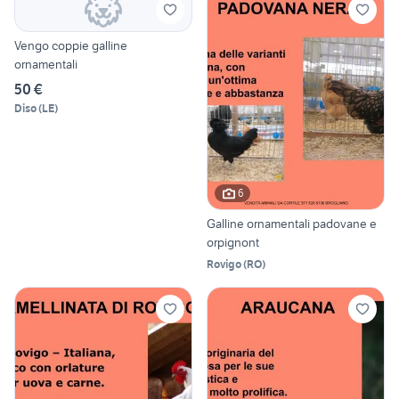
Vengo coppie galline
ornamentali
50 €
Diso
(
LE
)
6
Galline ornamentali padovane e
orpignont
Rovigo
(
RO
)